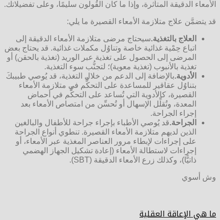
الأمعاء الدقيقة المتأثرة، وإذا ما كان القُولون سليمًا، وعلى تفضيلاتك.
قد يتضمَّن علاج متلازمة الأمعاء القصيرة ما يلي:
العلاج بالتغذية.
سيحتاج مرضى متلازمة الأمعاء الدقيقة إلى
اتباع حِمْية غذائية خاصة وتناوُل مكملات غذائية. قد يحتاج بعض
المرضى إلى الحصول على تغذية عبر الوريد (تغذية بالحقن) أو
تغذية بالأنبوب (تغذية معوية)؛ لتجنُّب سوء التغذية.
الأدوية.
بالإضافة إلى الدعم من خلال التغذية، قد يُوصي طبيبكَ
بتناوُل عقاقير للمساعدة على التحكُّم في متلازمة الأمعاء
القصيرة، كالأدوية التي تُساعد على التحكُّم في أحماض
المعدة، وتُقلِّل الإسهال أو تُحسِّن من امتصاص الأمعاء بعد
إجراء الجراحة.
الجراحة.
قد يُوصي الأطباء بإجراء جراحة للأطفال والبالغين
الذين لديهم متلازمة الأمعاء القصيرة. تنطوي أنواع الجراحة
على إجراءات لإبطاء مرور العناصر المغذية عبر الأمعاء، أو
إجراءات لاستطالة الأمعاء (إعادة تشكيل الجهاز الهضمي
ذاتيًّا)، وكذلك زرع الأمعاء الدقيقة (SBT).
وش أسوي
ما هي الإعاقة العقلية