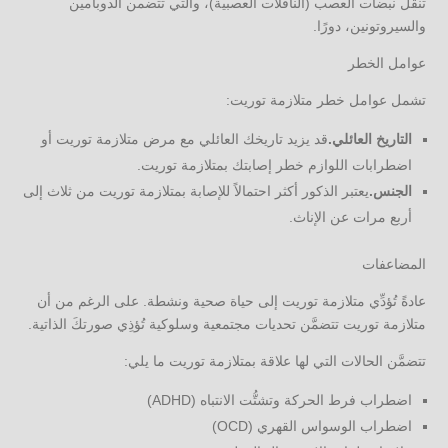
تنقل نبضات العصب (الناقلات العصبية)، والتي تتضمن الدوبامين
والسيروتونين، دورًا.
عوامل الخطر
تشمل عوامل خطر متلازمة توريت:
التاريخ العائلي.
قد يزيد تاريخك العائلي مع مرض متلازمة توريت أو
اضطرابات اللوازم خطر إصابتك بمتلازمة توريت.
الجنس.
يعتبر الذكور أكثر احتمالاً للإصابة بمتلازمة توريت من ثلاث إلى
أربع مرات عن الإناث.
المضاعفات
عادةً تُؤدِّي متلازمة توريت إلى حياة صحية ونشطة. على الرغم من أن
متلازمة توريت تتضمَّن تحديات مجتمعية وسلوكية تُؤذِي صورتكَ الذاتية.
تتضمَّن الحالات التي لها علاقة بمتلازمة توريت ما يلي:
اضطراب فرط الحركة وتشتُّت الانتباه (ADHD)
اضطراب الوسواس القهري (OCD)