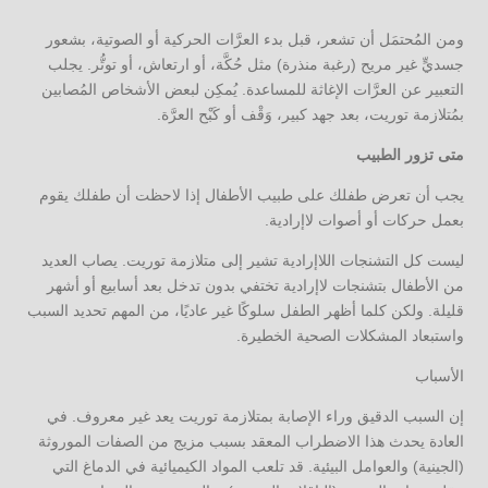
ومن المُحتمَل أن تشعر، قبل بدء العرَّات الحركية أو الصوتية، بشعور
جسديٍّ غير مريح (رغبة منذرة) مثل حُكَّة، أو ارتعاش، أو توتُّر. يجلب
التعبير عن العرَّات الإغاثة للمساعدة. يُمكِن لبعض الأشخاص المُصابين
بمُتلازمة توريت، بعد جهد كبير، وَقْف أو كَبْح العرَّة.
متى تزور الطبيب
يجب أن تعرض طفلك على طبيب الأطفال إذا لاحظت أن طفلك يقوم
بعمل حركات أو أصوات لاإرادية.
ليست كل التشنجات اللاإرادية تشير إلى متلازمة توريت. يصاب العديد
من الأطفال بتشنجات لاإرادية تختفي بدون تدخل بعد أسابيع أو أشهر
قليلة. ولكن كلما أظهر الطفل سلوكًا غير عاديًا، من المهم تحديد السبب
واستبعاد المشكلات الصحية الخطيرة.
الأسباب
إن السبب الدقيق وراء الإصابة بمتلازمة توريت يعد غير معروف. في
العادة يحدث هذا الاضطراب المعقد بسبب مزيج من الصفات الموروثة
(الجينية) والعوامل البيئية. قد تلعب المواد الكيميائية في الدماغ التي