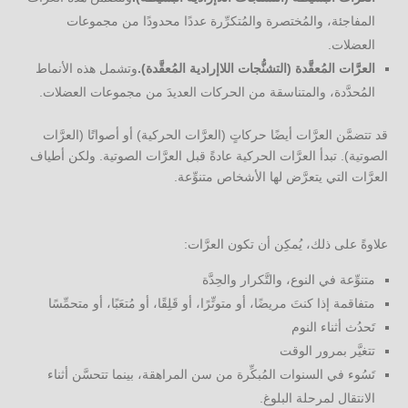
المفاجئة، والمُختصرة والمُتكرِّرة عددًا محدودًا من مجموعات
العضلات.
العرَّات المُعقَّدة (التشنُّجات اللاإرادية المُعقَّدة).
وتشمل هذه الأنماط
المُحدَّدة، والمتناسقة من الحركات العديدَ من مجموعات العضلات.
قد تتضمَّن العرَّات أيضًا حركاتٍ (العرَّات الحركية) أو أصواتًا (العرَّات
الصوتية). تبدأ العرَّات الحركية عادةً قبل العرَّات الصوتية. ولكن أطياف
العرَّات التي يتعرَّض لها الأشخاص متنوِّعة.
علاوةً على ذلك، يُمكِن أن تكون العرَّات:
متنوِّعة في النوع، والتَّكرار والحِدَّة
متفاقمة إذا كنتَ مريضًا، أو متوتِّرًا، أو قَلِقًا، أو مُتعَبًا، أو متحمِّسًا
تَحدُث أثناء النوم
تتغيَّر بمرور الوقت
تَسُوء في السنوات المُبكِّرة من سن المراهقة، بينما تتحسَّن أثناء
الانتقال لمرحلة البلوغ.