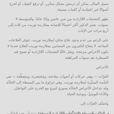
سبيل المثال، يمكن أن ترمش بشكل متكرر، أو ترفع كتفيك، أو تُخرج
أصواتًا غير اعتيادية أو كلمات مسيئة.
تظهر التشنجات اللاإرادية بين سن عامين و15 عامًا، والمتوسط 6
سنوات. يعتبر الذكور أكثر احتمالاً للإصابة بمتلازمة توريت من ثلاث إلى
أربع مرات عن الإناث.
على الرغم من عدم وجود علاج شافٍ لمتلازمة توريت، تتوفر العلاجات
المتاحة. لا يحتاج الكثيرون من المصابين بمتلازمة توريت للعلاج عندما لا
تكون الأعراض مزعجة. وتقل غالبًا التشنجات اللاإرادية أو تصبح قيد
السيطرة بعد سنوات المراهقة.
الأعراض
العرَّات — وهى حركات أو أصوات مفاجئة، ومُختصَرة، ومتقطِّعة — هي
السِّمة المميِّزة لمتلازمة توريت. وهي تتراوح ما بين البسيطة إلى الحادَّة.
وقد تتداخل الأعراض الحادَّة بصورةٍ كبيرةٍ مع القدرة على التواصُل،
والأداء اليوميِّ، ونوعية الحياة.
وتُصنَّف العرَّات إلى:
العرَّات البسيطة (التشنُّجات اللاإرادية البسيطة).
وتتضمَّن هذه العرَّات