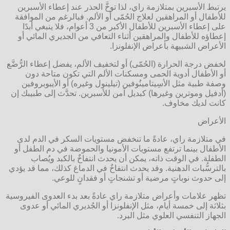
يرتبط الأسبرين بمتلازمة راي، لذا توخَّ الحذر عند إعطاء الأسبرين
للأطفال أو المراهقين لعلاج الحُمّى أو الألم. فبالرغم من الموافقة
على إعطاء الأسبرين للأطفال الأكبر من 3 أعوام، فلا ينبغي أبدًا
إعطاؤه للأطفال والمراهقين أثناء التعافي من الجديري المائي أو
الأعراض الشبيهة بأعراض الإنفلونزا.
لخفض درجة الحرارة (الحُمّى) أو لتخفيف الألم، يفضل إعطاء الرُّضَّع
أو الأطفال أدوية الحمى ومسكنات الألم التي تكون متاحة دون
وصفة طبية مثل الأسِيتامينُوفين (تيلينول وغيره) أو الأيبوبروفين
(أدفيل وموترين وغيرها) كبديل آمن للأسبرين. تحدَّث إلى طبيبك إن
كانت لديك مخاوف.
الأعراض
في متلازمة راي، عادةً ما تنخفض مستويات السكر في الدم لدى
الأطفال بينما ترتفع مستويات الأمونيا والحموضة في دم الطفل أو
الطفلة. في الوقت ذاته، يمكن أن يحدث انتفاخٌ بالكبد ويُصاب
بالترسُّبات الدهنية. وقد يحدث انتفاخٌ في الدماغ كذلك، مما قد يؤدي
إلى حدوث نوباتٍ مرضية أو تشنجاتٍ أو فقدانٍ للوعي.
تظهر علامات وأعراض متلازمة راي عادةً بعد بدء العدوى الفيروسية
بثلاثة إلى خمسة أيام، مثل الإنفلونزا أو الجُديري المائي أو عدوى
الجهاز التنفسي العلوي مثل البرد.