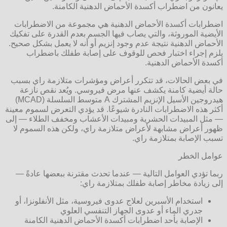
يعانون من اضطراب أكسدة الأحماض الدهنية الكامنة.
اضطرابات أكسدة الأحماض الدهنية هي مجموعة من الاضطرابات
الأيضية الموروثة، والتي يصاب فيها الجسم بعدم القدرة على تفكيك
الأحماض الدهنية نتيجة عدم وجود إنزيم أو أنه لا يعمل بشكل صحيح.
يلزم إجراء اختبار فحص للوقوف على إصابة طفلك باضطراب
أكسدة الأحماض الدهنية.
في بعض الحالات، قد تتكرر أعراض ومؤشرات متلازمة راي بسبب
حالة أيضية كامنة يكشف عنها مرض فيروسي. ويُعد نقص نازعة
هيدروجين الأسيل الإنزيم المشترك A متوسط السلسلة (MCAD)
أكثر هذه الاضطرابات النادرة شيوعًا. قد يؤدي التعرض لسموم معينة
— مثل المبيدات الحشرية ومبيدات الأعشاب ومخفف الطلاء — إلى
ظهور أعراض مشابهة لأعراض متلازمة راي، ولكن هذه السموم لا
تسبب الإصابة بمتلازمة راي.
عوامل الخطر
ربما تؤدي العوامل التالية — عندما تحدث مقترنة ببعضها عادةً —
إلى زيادة مخاطر إصابة طفلك بمتلازمة راي:
استخدام الأسبرين لعلاج عدوى فيروسية، مثل الأنفلونزا، أو
جدري الماء أو عدوى الجهاز التنفسي العلوي
الإصابة بأحد اضطرابات أكسدة الأحماض الدهنية الكامنة