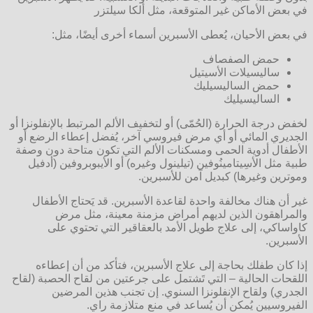
في بعض الأماكن غير المتوقعة، مثل ألكا سيلتزر
في بعض الأحيان، يُعطى الأسبرين أسماء أخرى أيضًا، مثل:
حمض الصفصاف
ساليسيلات الأسيتيل
حمض الساليسيليك
الساليسيليك
لخفض درجة الحرارة (الحُمّى) أو لتخفيف الألم المرتبط بالإنفلونزا أو
الجديري المائي أو أي مرض فيروسي آخر، يُفضل إعطاء الرضع أو
الأطفال أدوية الحمى ومسكنات الألم التي تكون متاحة دون وصفة
طبية مثل الأسِيتامينُوفين (تيلينول وغيره) أو الأيبوبروفين (أدفيل
وموترين وغيرها) كبديل آمن للأسبرين.
غير أن هناك مخالفة واحدة لقاعدة الأسبرين. قد يَحتاج الأطفال
والمراهقون الذين لديهم أمراض مزمنة معينة، مثل مرض
كاواساكي، إلى علاج طويل الأمد بالعقاقير التي تحتوي على
الأسبرين.
إذا كان طفلك بحاجة إلى علاج الأسبرين، فتأكد من أن إعطاءه
اللقحات الحالية – التي تَشتمل على جرعتين من لقاح الحصبة (لقاح
الجدري) ولقاح الإنفلونزا السنوي. إن تجنب هذين المرضين
الفيروسيين يُمكن أن يُساعد في منع متلازمة راي.