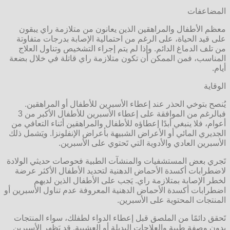
المضاعفات
معظم الأطفال والمراهقين الذين يعانون من متلازمة راي يبقون
على قيد الحياة، على الرغم من احتمالية الإصابة بدرجات متفاوتة
من تلف الدماغ الدائم. وإذا لم يتم إجراء التشخيص وتناول العلاج
المناسب، فمن الممكن أن تكون متلازمة راي قاتلة في خلال بضعة
أيام.
الوقاية
يُنصح بتوخي الحذر عند إعطاء الأسبرين للأطفال أو المراهقين.
فبالرغم من الموافقة على إعطاء الأسبرين للأطفال الأكبر من 3
أعوام، فلا ينبغي أبدًا إعطاؤه للأطفال والمراهقين أثناء التعافي من
الجديري المائي أو الأعراض الشبيهة بأعراض الإنفلونزا. ويَشمل ذلك
الأسبرين العادي والأدوية التي تَحتوي على الأسبرين.
تَجري بعض المستشفيات والمنشآت الطبية فحوصات حديثي الولادة
لاضطرابات أكسدة الأحماض الدهنية لتحديد الأطفال الأكثر عرضة
لخطر الإصابة بمتلازمة راي. يَجب على الأطفال الذين لديهم
اضطرابات أكسدة الأحماض الدهنية المعروفة عدم تناول الأسبرين أو
المنتجات المحتوية على الأسبرين.
تَحقق دائمًا من الملصق قبل إعطاء الدواء لطفلك، سواء المنتجات
بدون وصفة طبية والعلاجات البديلة أو العشبية. قد يَظهر الأسبرين