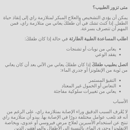
متى تزور الطبيب؟
يمكن أن يؤدي التشخيص والعلاج المبكر لمتلازمة راي إلى إنقاذ حياة
الطفل. إذا كنتَ تشك في أن طفلكَ يعاني من متلازمة راي، فمن
المهم أن تتصرف بسرعة.
اطلب المساعدة الطبية الطارئة
في حالة إذا كان طفلكَ:
يعاني من نوبات أو تشنجات
يفقد الوعي
اتصل بطبيب طفلكَ
إذا كان طفلكَ يعاني من الآتي بعد أن كان يعاني
من نَوبة من الإنفلونزا أو جدري الماء:
التقيؤ المستمر
النعاس أو الخمول غير المعتاد
يعاني من تغييرات سلوكية مفاجئة
الأسباب
لا يُعْرف السبب الدقيق وراء الإصابة بمتلازمة راي، على الرغم من
أنه قد تلعب عوامل مختلفة دورًا في الإصابة بها. يبدو أن متلازمة راي
تنتج عن استخدام الأسبرين لعلاج مرض فيروسي أو عدوى، وبخاصة
الإنفلونزا وجدري الماء، بالنسبة إلى الأطفال والمراهقين الذين