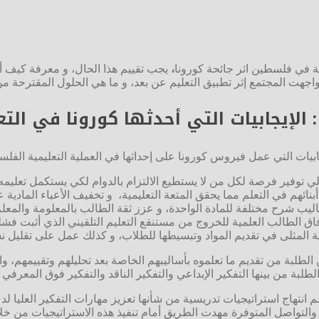
ية في فلسطين اثر جائحة كورونا
،
يجب تقييم هذا الحال، و معرفة كيف أثر
اجهت المجتمع إثر تطبيق التعليم عن بعد، و ما هي الحلول المقترحة م
 : الإيجابيات التي أحدثها كورونا في التع
ابيات التي عمل فيروس كورونا على إحداثها في العملية التعليمية الفلسط
تالي توفير فرصة لكل من لا يستطيع الالتزام بالدوام لكي يستكمل تعليم
ئهم في التعلم مما يحقق المتعة التعليمية، و تخفيف الأعباء المادية 
اليب شرح مختلفة للمادة الواحدة، و عزز ثقة الطالب بالمعلومة والمعلم
فاق الطالب العلمية للخروج من مستنقع التعليم التلقيني الذي أثبت فشله
ثلى في تقديم المواد وتبسيطها للطلاب، و كذلك عمل على تقليل نسبة ال
لطلبة من تقديم ما تعلموه بأساليبهم الخاصة بعد تحليلهم وتقييمهم، و
لبة من بينها التفكير الإبداعي والتفكير الناقد والتفكير فوق المعرفي
 انتهاج استراتيجيات تدريسية من شأنها تعزيز مهارات التفكير العليا 
 والتواصل المتوفرة مهدت الطريق أمام تنفيذ هذه الاستراتيجيات من خ