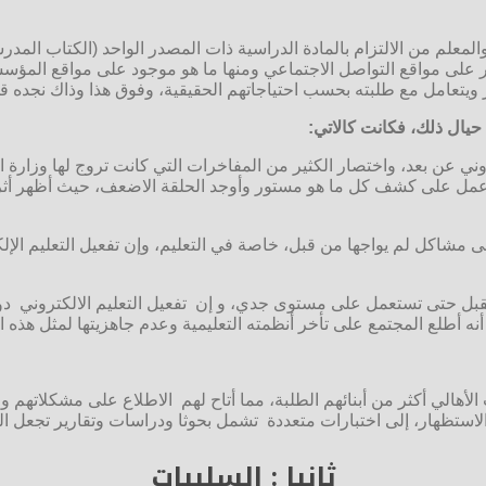
 والمعلم من الالتزام بالمادة الدراسية ذات المصدر الواحد (الكتاب ال
ر على مواقع التواصل الاجتماعي ومنها ما هو موجود على مواقع المؤسسا
تكر ويتعامل مع طلبته بحسب احتياجاتهم الحقيقية، وفوق هذا وذاك نجده 
حيال ذلك، فكانت كالاتي:
ي عن بعد، واختصار الكثير من المفاخرات التي كانت تروج لها وزارة ال
 عمل على كشف كل ما هو مستور وأوجد الحلقة الاضعف، حيث أظهر أثر م
لى مشاكل لم يواجها من قبل، خاصة في التعليم، وإن تفعيل التعليم الإ
للمستقبل حتى تستعمل على مستوى جدي، و إن تفعيل التعليم الالكتروني
ه أطلع المجتمع على تأخر أنظمته التعليمية وعدم جاهزيتها لمثل هذه ا
الأهالي أكثر من أبنائهم الطلبة، مما أتاح لهم الاطلاع على مشكلاتهم
استظهار، إلى اختبارات متعددة تشمل بحوثا ودراسات وتقارير تجعل الطا
ثانيا : السلبيات