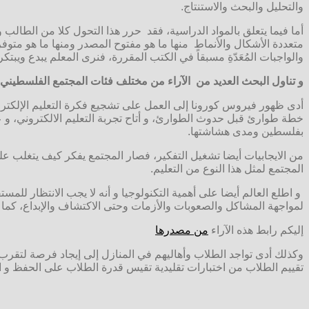
والتحليل والبحث والاستنتاج.
أما فيما يتعلق بالمواد الدراسية، فقد حرر هذا التحول كلا من الطالب
متعددة الأشكال والأنماط منها ما هو مفتوح المصدر ومنها ما هو متوف
والواجبات المُعَدّةِ مسبقاً في الكتب المقررة، فنرى المعلم يبدع ويب
و تناول البحث العديد من الآراء من مختلف فئات المجتمع الفلسطيني 
أدى ظهور فيروس كورونا إلى العمل على تشجيع فكرة التعليم الإلكترون
خطة طوارئ قبل حدوث الطوارئ، و أتاح تجربة التعليم الالكتروني، و
بفلسطين ومدى هشاشتها.
من الايجابيات أيضا تشغيل التفكير، فصار المجتمع يفكر كيف يتغلب ع
المجتمع لمثل هذا النوع من التعليم.
و اطلع العالم أيضا على أهمية التكنولوجيا و أنه لا يجب الانتظار 
لمواجهة المشاكل والصعوبات والأزمات وحتى الاكتشاف والإبداع، كما أن
إليكم رابط هذه الآراء
من مصدرها
وكذلك أدى تواجد الطلاب وأهاليهم في المنازل إلى إيجاد فرصة لتقرب 
تقييم الطلاب من اختبارات تقليدية تقيس قدرة الطلاب على الحفظ و ال