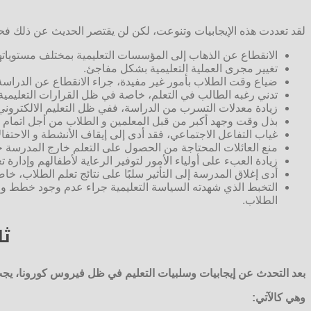
لقد تعددت هذه الإيجابيات وتنوعت، لكن لن يقتصر الحديث عن ذلك ف
الانقطاع عن الذهاب إلى المؤسسات التعليمية بمختلف مستوياتها
تغيير مجرى العملية التعليمية بشكل مفاجئ.
ضياع وقت الطلاب بأمور غير مفيدة، جراء الانقطاع عن الدراسة 
تدني رغبه الطالب في التعلم، خاصة في ظل القرارات التعليمية ا
زيادة معدلات التسرب من الدراسة، ففي ظل التعليم الالكتروني
بذل وقت وجهد أكبر من قبل المعلمين و الطلاب من أجل اتمام ال
غياب التفاعل الاجتماعي، فقد أدى إلى إيقاف الأنشطة و الاحتفا
منع العائلات المحتاجة من الحصول على التعلم خارج المدرسة جراء
زيادة العبء على أولياء الأمور لتوفير الرعاية لأطفالهم وإدارة ت
أدى إغلاق المدرسة إلى التأثير سلبًا على نتائج تعلم الطلاب، خا
التخبط الذي شهدته السياسة التعليمية جراء عدم وجود خطط و آل
الطلاب.
ثا
بعد التحدث عن إيجابيات وسلبيات التعليم في ظل فيروس كورونا، يجب
وهي كالآتي: