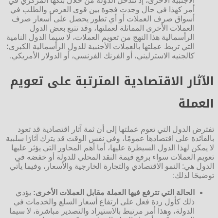
الأجنبية الأخرى، إذ تتدخل الدولة من خلال بنكها المركزي في
أمر كهذا في حال وجدت فجوة بين قوى العرض والطلب في
أسواق صرف العملات أو أي تطور يحصل على أسعار صرف
العملات الأخرى المماثلة لعملتها، وقد تتبع بعض الدول
الرأسمالية هذا النهج من تعويم العملات، لا سيما الدول النامية
التي تربط عملتها بالعملات الأجنبية للدول الرأسمالية الكبرى؛
كالجنيه الاسترليني، أو الفرنك الفرنسي، أو الدولار الأمريكي.
الآثار الاقتصادية المترتبة على تعويم
العملة
تفترض الدول التي تعوم عملتها إلى أن ثمة آثار اقتصادية قد تعود
بالفائدة على اقتصادها عمومًا، وفي نفس الوقت قد يترك آثارًا سلبية
لا يمكن لهذا الدول السيطرة عليها، أما أهم المحاور التي يؤثر عليها
تعويم العملات سواء برفع قيمة النقد المحلي للدولة أو خفضه في
الدول هي: النمو الاقتصادي والتجارة الخارجية والأسعار، وفيما يأتي
توضيحًا لذلك:
الحالة التي تترفع فيها العملة مقابل العملات الأخرى:
يؤدي
ذلك كأول ردة فعل على ارتفاع أسعار السلع والخدمات في
الدولة، وهذا أمر مرتبط بالاستيراد والتصدير مباشرة، لا سيما