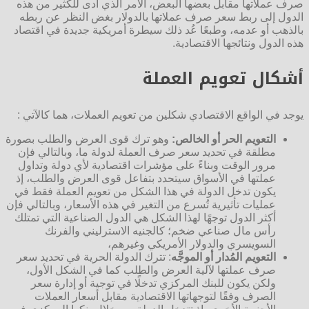
صرف عملاتها مقابل بعضها البعض، الأمر الذي أدى للكثير من هذه
الدول إلى ربط سعر صرف عملاتها بالدولار بغض النظر عن ربطه
بالذهب أو عدمه، وطبعًا عُد ذلك سيطرة أمريكية جديدة في اقتصاد
هذه الدول ونتائجها الاقتصادية.
أشكال تعويم العملة
يوجد في الواقع الاقتصادي شكلين من تعويم العملات، هما كالآتي :
التعويم الحر أو الخالص:
وهو ترك قوى العرض والطلب بصورة
مطلقة في تحديد سعر صرف العملة لدولة ما، وبالتالي فإن
مرور الوقت وبناءً على مؤشرات اقتصادية لأي دولة وتداول
عملتها في الأسواق سيتحدد بتفاعل قوى العرض والطلب، إذ
يكون تدخل الدولة في هذا الشكل من تعويم العملة فقط في
عمليات تأثيرية تُسرع من التغير في هذه الأسعار، وبالتالي فإن
أكثر الدول توجهًا لهذا الشكل هي الدول الصناعية التي تمتلك
رأس مال صناعي ضخم؛ كالجنيه الاسترليني والفرنك
السويسري والدولار الأمريكي وغيرهم،
التعويم المُدار أو الموجَّه
: تترك الدولة الحرية في تحديد سعر
صرف عملتها لآلية العرض والطلب كما في الشكل الأول،
ولكن يكون للبنك المركزي تدخلًا في توجية أو إدارة سعر
الصرف وفقًا لتوجهاتها الاقتصادية مقابل أسعار العملات