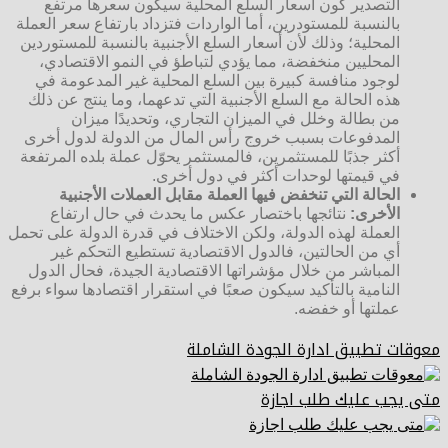
التصدير كون أسعار السلع المحلية سيكون سعرها مرتفع
بالنسبة للمستودرين، أما الواردات فتزداد بارتفاع سعر العملة
المحلية؛ وذلك لأن أسعار السلع الأجنبية بالنسبة للمستوردين
المحليين منخفضة، مما يؤدي لتباطؤ في النمو الاقتصادي،
لوجود منافسة كبيرة بين السلع المحلية غير المدعومة في
هذه الحالة مع السلع الأجنبية التي تدعهما، وما ينتج عن ذلك
من بطالة وخلل في الميزان التجاري، وتحديدًا ميزان
المدفوعات بسبب خروج رأس المال من الدولة لدول أخرى
أكثر جذبًا للمستثمرين، فالمستثمر يحوّل عملة بلده المرتفعة
في قيمتها لوحدات أكثر في دول أخرى.
الحالة التي تنخفض فيها العملة مقابل العملات الأجنبية
الأخرى:
نتائجها باختصار عكس ما يحدث في حال ارتفاع
العملة لهذه الدولة، ولكن الاختلاف في قدرة الدولة على تحمل
أي من الحالتين، فالدول الاقتصادية تستطيع التحكم غير
المباشر من خلال مؤشراتها الاقتصادية الجيدة، فحال الدول
النامية بالتأكيد سيكون صعبًا في استقرار اقتصادها سواء برفع
عملتها أو خفضه.
معوقات تطبيق ادارة الجودة الشاملة
متى يجب عليك طلب اجازة