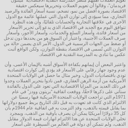
تعويم العملات أهمهم منظر المدرسة النقدية الاقتصادية “ميلتون
فريدمان”، وقالوا أن تعويم العملات وتحريرها سيعكس حقيقة
الاقتصاد بصورة أفضل من نمو، تضخم، نسبة أسعار الفائدة والرصيد
التجاري، مما سيؤدي إلى توازن الدول التي عملتها عائمة مع الدول
الآخرى في علاقتها التجارية والحسابات تلقائيًا، وأن هذه النظرة
تتوافق اليوم مع الجديد في الاقتصاد الذي يدعو إلى تحرير الأسعار
من أسعار فائدة، وأسعار السلع والخدمات، وأسعار الأجور، وأسعار
صرف العملات الأجنبية، واعتبار أن السوق هو من يحددها دون تدخل
أو ضغط من الجهات الرسمية في الدول، الأمر الذي يضمن حالة من
التوازن التي تُسمى في الاقتصاد بنقطة التوازن، ولكن الواقع أثبت
عكس ما تنادي به المدرسة النقدية في الاقتصاد.
واعتبر البعض أن إيمانهم بكفاءة الأسواق أشبه بالإيمان الأعمى، وأن
عدم وجود جهاز رقابي على الأسعار قد يؤدي إلى كوارث اقتصادية
تودي باقتصاديات الدول، وخير مثال ما حصل في الولايات المتحدة
الأمريكية من أزمة الرهن العقاري، فمن نادوا بتحرير العملات وجدوا
في ذلك العديد من المزايا الاقتصادية التي تعود على الدول بالفائدة
سنأتي على ذكرها لاحقًا، ووقعت اتفاقية “بريتون وودز” في عام
1971م التي تراجعت الولايات المتحدة الأمريكية فيها رسميًا عن
الالتزام الذي كانت قد تعهدت به قبل ذلك التاريخ بربط جميع دولاراتها
بما يقابل قيمته بالذهب، وقد التزمت به في اتفاقية عام 1944م بأن
كل 35 دولارًا أمريكيًا يمكن أن يصرف بأوقية من الذهب، وبمجرد
تخلي الولايات المتحدة عن هذا الالتزام انهارات قيمة الدولار مقابل
الذهب، ولم تتمكن أي دولة في العالم من السيطرة على أسعار