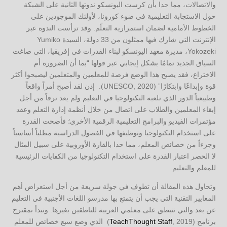
والاتصالات، مما حدا بأن كرست اليونسكو ندوتها الثانية على الشبكة
حول الاستجابة التعليمية في ضوء كورونا، لأولئك الموجودين على
الخطوط الأمامية لضمان استمرارية التعلّم. وقد ترأست الندوة عبر
الإنترنت التي شارك فيها ممثلون من 33 دولة، السيدة Yumiko
Yokozeki، مديرة معهد اليونسكو لبناء القدرات في إفريقيا، التي صاغت
السياق الجديد تمامًا بشكل إيجابي عبر قولها “بما أن الضرورة أم
الاختراع، فقد يصبح هذا الوضع فرصة للمعلمين والمتعلمين ليصبحوا أكثر
قوة وإبداعًا وابتكارًا” (UNESCO, 2020). إذن لقد أصبح أمراً واقعاً
وطبيعياً الدور الذي تلعبه التكنولوجيا في التعليم ولم يعد ترفاً من أجل
إبقاء المعلمين والطلاب على اتصال من خلال أنظمة إدارة التعلم وعقد
مؤتمرات الفيديو والبرامج التعليمية الرقمية الأخرى؛ فأضحت القدرة
على استخدام التكنولوجيا وتوظيفها في الفصول الدراسية مطلباً أساسياً
وجزءاً من خصائص المعلم، مما حدا بالقارة الأوروبية على سبيل المثال
لا الحصر اعتبار القدرة على استخدام التكنولوجيا من الكفايات الرئيسية
للمعلم والتعليم.
وتحاول هذه المقالة أن تطوف في جولة سريعة من أجل استعراض أهم
المعايير التقنية التي يجب أن يتمتع بها مدرسو اللغات الأجنبية في التعليم
عن بعد والتي تنبطق على معلمي العربية للناطقين بغيرها. ونبدأ بمقترح
برنامج (
TeachThought Staff
, 2019) الذي وضع سبع خصائص للمعلم