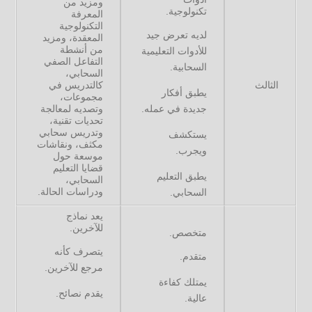
ومزيد من
تكنولوجية.
المعرفة
التكنولوجية
لديه تعرض جيد
المعقدة، ومزيد
من أنشطة
للأدوات التعليمية
التفاعل الصفي
السحابية.
السحابي،
الثالث
كالتدريس في
يطبق أفكار
مجموعات،
جديدة في عمله.
وتصديه لمعالجة
تحديات تقنية،
وتدريس سحابي
يستكشف
مكثف، ونقاشات
ويجرب.
موسعة حول
قضايا التعليم
يطبق التعليم
السحابي،
ودراسات الحالة.
السحابي.
يعد نماذج
للآخرين.
متخصص.
يتصرف كأنه
متقدم.
مرجع للآخرين.
يمتلك كفاءة
يقدم نصائح.
عالية.