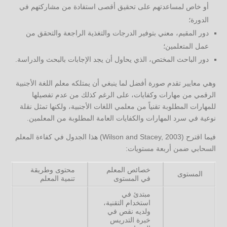
أو خاص لمساعدتهم على تحقيق أقصى استفادة من مشاركتهم في
الدورة؛
دور المقيم، معني بتوفير الدرجات والتغذية الراجعة والتحقق من
عمل المتعلمين؛
دور الباحث المختص، الذي يحاول أن يجد الإجابات بالبحث والدراسة.
وهي معايير تقدم صورة أفضل لما ينبغي أن يمتلكه معلم اللغة الأجنبية
الرقمي من مهارات وكفايات، على الرغم كذلك من عدم تفصيلها
للمهارات المطلوبة تقنياً من معلمي اللغات الأجنبية، ولكنها تمثل نقلة
نوعية في سرد المهارات والكفايات العامة المطلوبة من المعلمين.
فيما اقترح (Wilson and Stacey, 2003) هذا الجدول في كفاءة المعلم
السحابي ضمن أربعة مستويات:
خصائص المعلم
محتوى وطريقة
المستوى
في المستوى
تنمية المعلم
مبتدئ في
استخدام التقنية،
ولديه نقص في
خبرة التدريس