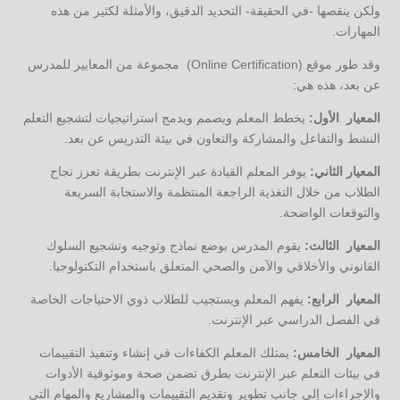
ولكن ينقصها -في الحقيقة- التحديد الدقيق، والأمثلة لكثير من هذه
المهارات.
وقد طور موقع (Online Certification) مجموعة من المعايير للمدرس
عن بعد، هذه هي:
المعيار الأول:
يخطط المعلم ويصمم ويدمج استراتيجيات لتشجيع التعلم
النشط والتفاعل والمشاركة والتعاون في بيئة التدريس عن بعد.
المعيار الثاني:
يوفر المعلم القيادة عبر الإنترنت بطريقة تعزز نجاح
الطلاب من خلال التغذية الراجعة المنتظمة والاستجابة السريعة
والتوقعات الواضحة.
المعيار الثالث:
يقوم المدرس بوضع نماذج وتوجيه وتشجيع السلوك
القانوني والأخلاقي والآمن والصحي المتعلق باستخدام التكنولوجيا.
المعيار الرابع:
يفهم المعلم ويستجيب للطلاب ذوي الاحتياجات الخاصة
في الفصل الدراسي عبر الإنترنت.
المعيار الخامس:
يمتلك المعلم الكفاءات في إنشاء وتنفيذ التقييمات
في بيئات التعلم عبر الإنترنت بطرق تضمن صحة وموثوقية الأدوات
والإجراءات إلى جانب تطوير وتقديم التقييمات والمشاريع والمهام التي