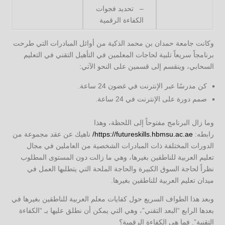
– تحديد فجوات
الكفاءة الرقمية
وكانت جامعة حمدان بن محمد الذكية من أوائل المبادرات التي طرحت
برنامجاً سريعاً تلبية لحاجات المعلمين في التأهيل التقني في التعليم
السحابي، وينقسم إلى قسمين على النحو الآتي:
كن مدرسًا عبر الإنترنت في غضون 24 ساعة.
صمم دورة على الإنترنت في 24 ساعة.
وما زال البرنامج مفتوحاً إلى اللحظة، وهذا
رابطه:
https://futureskills.hbmsu.ac.ae/
ناهيك عن عقد مجموعة من
الدورات المختلفة ذات المبادرات الشخصية من العاملين في مجال
تعليم العربية للناطقين بغيرها، وهي ما زالت دون المستوى المطلوب
نظراً لحاجة السوق الكبيرة والحاجة الملحة التي يتطلبها العمل في
ميدان تعليم العربية للناطقين بغيرها.
وبعد هذا الطواف السريع حول كفايات معلم العربية للناطقين بغيرها في
بعدها الرابع “البعد التقني”، وهي التي يمكن أن نطلق عليها بـ “الكفاءة
التقنية”. فما هي الكفاءة الرقمية؟