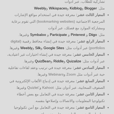
تشاركية للطلاب، عبر أدوات
مثل:
Blogger
و
Kidblog
و
Wikispaces
و
Weebly
المعيار الثالث عشر:
معرفة جيدة في استخدام مواقع الإشارات
المرجعية الاجتماعية (bookmarking websites) التي تقوم برعاية
ومشاركة الموارد مع فصلك، عبر أدوات
مثل:
Diigo
و
Pinterest
و
Participate
و
Symbaloo
وغيرها.
المعيار الرابع عشر:
معرفة جيدة في إنشاء محافظ رقمية (digital
portfolios) عبر أدوات مثل:
Google Sites
و
Silk
و
Weebly
وغيرها.
المعيار الخامس عشر:
معرفة جيدة في إنشاء اختيارات غير اعتيادية،
عبر أدوات مثل:
Quizalize
و
Riddle
و
QuizBean
وغيرها.
المعيار السادس عشر:
معرفة جيدة في ترتيب وعقد لقاءات تفاعلية
حية عبر أدوات مثل Zoom وWebinars وغيرها.
المعيار السابع عشر:
معرفة جيدة في إدماج الألعاب الإلكترونية في
الصفوف السحابية، عبر أدوان مثل: Kahoot و َQuizlet وغيرها.
المعيار الثامن عشر:
معرفة جيدة في التعامل مع بعض أخطاء
تكنولوجيا المعلومات والاتصالات وإصلاحها بنفسه.
المعيار التاسع عشر:
معرفة جيدة في التعامل مع أمن تكنولوجيا
معلومات المدرس والدارسين على حدٍ سواء.