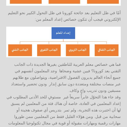
أمّا في ظل التعليم بعد جائحة كورونا في ظل التحول الكبير نحو التعليم
الإلكتروني فيجب أن تتكون خصائص إعداد المعلم من:
فما هي خصائص معلم العربية للناطقين بغيرها الجديدة ذات الجانب
التقني بعد كورونا؟ فبين عشية وضحاها وجد المعلمون أنفسهم في
جميع أنحاء العالم يديرون الفصول الافتراضية، ويتواصلون مع طلابهم
عبر منصات مختلفة ومتعددة دون سابق إنذار ودون تحضير واستعداد
مسبقين ودون تدريب واعٍ وكاف.
وقد جاء هذا التحوّل عابراً سريعاً غير مستوفٍ للحد الأدنى المطلوب في
إعداد المعلمين في العادة، خاصة أن هناك فئة من المعلمين لم يسبق
لها أن اختبرت هذه التجربة، ولم تمر بتدريس أي صفوف هجينة أو
سحابية من قبل. ومن هؤلاء القليل فقط من المعلمين ممن طوروا
مهارات رقمية ومهارات مقبولة أو قوية في مجال تكنولوجيا المعلومات