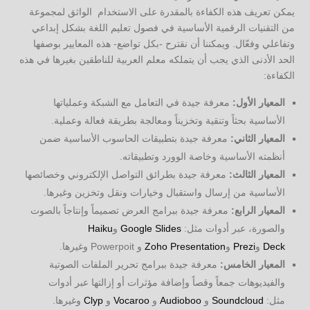
يمكن تعريف هذه الكفاءة بالمقدرة على الاستخدام الواثق لمجموعة
من التقنيات الرقمية الأساسية في فصول تعليم اللغة بشكل إبداعي
وتفاعلي وفعّال. ويمكننا أن نقترح -بكل تواضع- هذه المعايير بوصفها
الحد الأدنى الذي يجب أن يتملكه معلم العربية للناطقين بغيرها في هذه
الكفاءة:
المعيار الأول:
معرفة جيدة في التعامل مع الشبكة وعملياتها
الأساسية بحثاً وتنقية وتخزيناً ومعالجة بطريقة فعالة وعملية.
المعيار الثاني:
معرفة جيدة بتطبيقات الحاسوب الأساسية ضمن
أنظمته الأساسية وخاصة الوورد وتطبيقاته.
المعيار الثالث:
معرفة جيدة بطرائق التواصل الإلكتروني وخصائصها
الأساسية من إرسال واستقبال وخيارات ونقل وتخزين وغيرها.
المعيار الرابع:
معرفة جيدة ببرامج العرض تصميماً وإنتاجاً بالصوت
والصورة، عبر أدوات مثل:
Google Slides
و
Haiku
Deck
و
Prezi
و
Zoho Presentation
و Powerpoit وغيرها.
المعيار الخامس:
معرفة جيدة ببرامج تحرير الملفات الصوتية
والفيديوهات جمعاً وقصاً وإضافة مؤثرات أو إزالتها عبر أدوات
مثل:
Soundcloud
و
Audioboo
و
Vocaroo
و
Clyp
وغيرها.