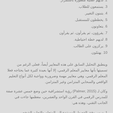
يستمعون للطلاب.
يتبنون التغيير.
يخططون للمستقبل.
يتعاونون.
يقرؤون، ثم يقرأون، ثم يقرأون
لديهم خطة احتياطية.
يركزون على الطالب.
يهتمّون.
وينطبق التحليل السابق على هذه المعايير أيضاً، فعلى الرغم من
تسميتها بأنها معايير المعلم الرقمي، إلا أنها بعيدة كثيرة عما يحتاجه فعلا
المعلم الرقمي، وهي معايير مهمة وضرورية وواجبة لكل أنواع التعليم
الواقعي والسحابي المتزامن وغير المتزامن.
وكان لـ (Palmer, 2015) رؤية استشرافية حين وضع خمس عشرة صفة
للمدرس الرقمي في القرن الواحد والعشرين، معظمها جاءت في
الجانب التقني، وهذه هي:
درس وفق الفصول المستندة إلى المتعلم والتعليم الشخصي.