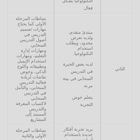
التكنولوجيا بشكل
فعال.
نشاطات المرحلة
الأولى كما يحتاج
مهارات تصميم
مبتدئ متقدم،
التدريس في
ولديه تعرض
أصول التدريس
محدود، ويطلب
السحابي.
استخدام
ومهارات إدارة
التكنولوجيا.
التعليم، ومهارات
استخدام الإيميل
لديه بعض الخبرة
وتطبيقاته واللوح
الثاني
في التدريس
الذكي، وخوض
نقاشات لزيادة
السحابي في بيئة
فعالية التدريس
مرنة.
السحابي، والتأمل
في التدريس
يتعلم خوض
السحابي
لاكتساب المعرفة
التجربة.
والتدريس
المستند إلى
المشاريع.
يريد تجربة أفكار
نشاطات المرحلة
جديدة باستخدام
الأولى والثانية
أدوات