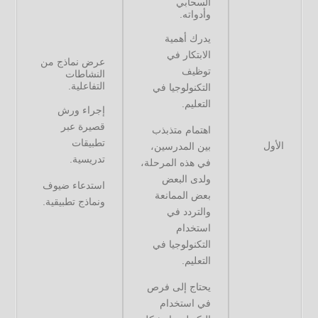
السحابي
وأدواته.
يدرك أهمية
الابتكار في
عرض نماذج من
توظيف
النشاطات
التفاعلية.
التكنولوجيا في
التعليم.
إجراء ورش
قصيرة عبر
اهتمام متذبذب
تطبيقات
الأول
بين المدرسين،
تدريسية.
في هذه المرحلة،
ولدى البعض
استدعاء ضيوف
بعض الممانعة
ونماذج تطبيقية.
والتردد في
استخدام
التكنولوجيا في
التعليم.
يحتاج إلى فرص
في استخدام