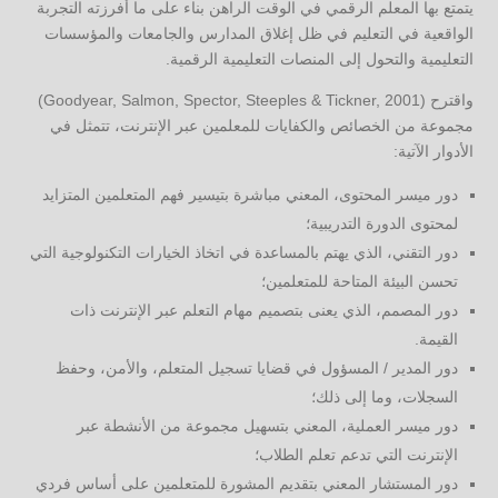
يتمتع بها المعلم الرقمي في الوقت الراهن بناء على ما أفرزته التجربة
الواقعية في التعليم في ظل إغلاق المدارس والجامعات والمؤسسات
التعليمية والتحول إلى المنصات التعليمية الرقمية.
واقترح (Goodyear, Salmon, Spector, Steeples & Tickner, 2001)
مجموعة من الخصائص والكفايات للمعلمين عبر الإنترنت، تتمثل في
الأدوار الآتية:
دور ميسر المحتوى، المعني مباشرة بتيسير فهم المتعلمين المتزايد
لمحتوى الدورة التدريبية؛
دور التقني، الذي يهتم بالمساعدة في اتخاذ الخيارات التكنولوجية التي
تحسن البيئة المتاحة للمتعلمين؛
دور المصمم، الذي يعنى بتصميم مهام التعلم عبر الإنترنت ذات
القيمة.
دور المدير / المسؤول في قضايا تسجيل المتعلم، والأمن، وحفظ
السجلات، وما إلى ذلك؛
دور ميسر العملية، المعني بتسهيل مجموعة من الأنشطة عبر
الإنترنت التي تدعم تعلم الطلاب؛
دور المستشار المعني بتقديم المشورة للمتعلمين على أساس فردي