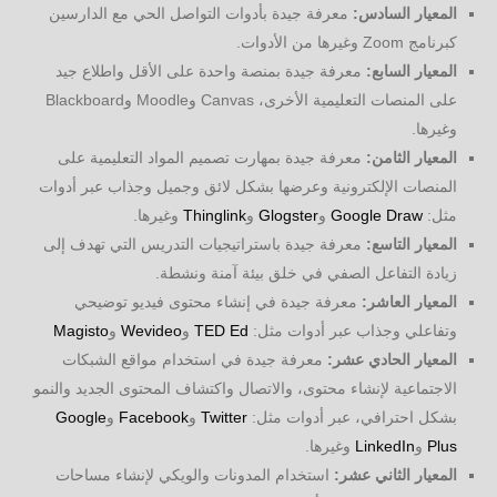
المعيار السادس:
معرفة جيدة بأدوات التواصل الحي مع الدارسين
كبرنامج Zoom وغيرها من الأدوات.
المعيار السابع:
معرفة جيدة بمنصة واحدة على الأقل واطلاع جيد
على المنصات التعليمية الأخرى، Canvas وMoodle وBlackboard
وغيرها.
المعيار الثامن:
معرفة جيدة بمهارت تصميم المواد التعليمية على
المنصات الإلكترونية وعرضها بشكل لائق وجميل وجذاب عبر أدوات
مثل:
Google Draw
و
Glogster
و
Thinglink
وغيرها.
المعيار التاسع:
معرفة جيدة باستراتيجيات التدريس التي تهدف إلى
زيادة التفاعل الصفي في خلق بيئة آمنة ونشطة.
المعيار العاشر:
معرفة جيدة في إنشاء محتوى فيديو توضيحي
وتفاعلي وجذاب عبر أدوات مثل:
TED Ed
و
Wevideo
و
Magisto
المعيار الحادي عشر:
معرفة جيدة في استخدام مواقع الشبكات
الاجتماعية لإنشاء محتوى، والاتصال واكتشاف المحتوى الجديد والنمو
بشكل احترافي، عبر أدوات مثل:
Twitter
و
Facebook
و
Google
Plus
و
LinkedIn
وغيرها.
المعيار الثاني عشر:
استخدام المدونات والويكي لإنشاء مساحات