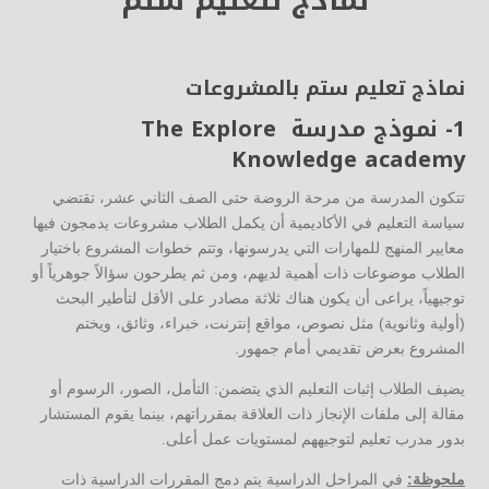
نماذج لتعليم ستم
نماذج تعليم ستم بالمشروعات
1- نموذج مدرسة The Explore
Knowledge academy
تتكون المدرسة من مرحة الروضة حتى الصف الثاني عشر، تقتضي
سياسة التعليم في الأكاديمية أن يكمل الطلاب مشروعات يدمجون فيها
معايير المنهج للمهارات التي يدرسونها، وتتم خطوات المشروع باختيار
الطلاب موضوعات ذات أهمية لديهم، ومن ثم يطرحون سؤالاً جوهرياً أو
توجيهياً، يراعى أن يكون هناك ثلاثة مصادر على الأقل لتأطير البحث
(أولية وثانوية) مثل نصوص، مواقع إنترنت، خبراء، وثائق، ويختم
المشروع بعرض تقديمي أمام جمهور.
يضيف الطلاب إثبات التعليم الذي يتضمن: التأمل، الصور، الرسوم أو
مقالة إلى ملفات الإنجاز ذات العلاقة بمقرراتهم، بينما يقوم المستشار
بدور مدرب تعليم لتوجيههم لمستويات عمل أعلى.
ملحوظة:
في المراحل الدراسية يتم دمج المقررات الدراسية ذات