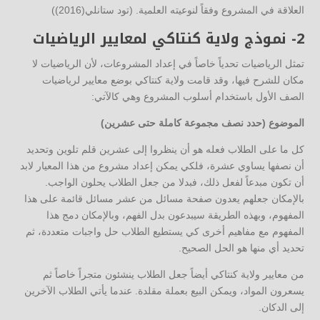
العلاقة في المشروع وفقاً لنوعيته العلمية. (تود ستانلي(2016))
2- نموذج ولاية كنتاكي لمعايير الرياضيات
تمثل الرياضيات تحدياً خاصاً في إعداد المشروعات، لأن الرياضيات لا
مكان للشرح فيها، وقد قامت ولاية كنتاكي بوضع معايير لرياضيات
الصف الأول باستخدام أسلوب المشروع وهي كالآتي:
الموضوع (حدد نصف مجموعة كاملة حتى عشرين)
كل ما على الطلاب فعله هو أن ينظروا إلى عشرين قلم تلوين وتحديد
أن نصفها يساوي عشرة، فلكي يمكن إعداد مشروع من هذا المعيار لابد
أن تكون مبدعاً لفعل ذلك، فبدلا من جعل الطلاب يحلون الواجب.
بالإمكان جعلهم يعدون صفحة مسائل من عشر مسائل قائمة على هذا
المفهوم، وبهذه الطريقة سيبدعون بدل الفهم، وبالإمكان دمج هذا
المفهوم مع مفاهيم أخرى كي يستطيع الطلاب حل واجبات متعددة، ثم
تحديد أي منها هو الحل الصحيح.
من معايير ولاية كنتاكي أيضاً جعل الطلاب ينشئون متجراً خاصاً ثم
يسعرون المواد، ويمكن البيع بعملة مقلدة. عندما يأتي الطلاب الآخرين
إلى الدكان.