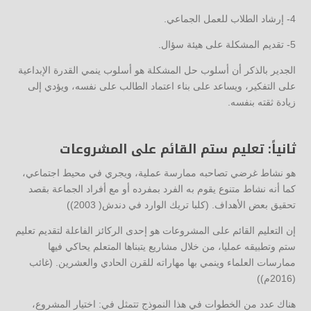
4- إرشاد الطلاب للعمل الجماعي.
5- تقديم المشكلة على هيئة سؤال.
الجدير بالذكر أن أسلوب حل المشكلة هو أسلوب ينمي القدرة الإبداعية
على التفكير، ويساعد على بناء اعتماد الطالب على نفسه، ويؤدي إلى
زيادة ثقته بنفسه.
ثانياً: تعليم ستم القائم على المشروعات
هو نشاط غرضي تصاحبه ممارسة عملية، ويجري في محيط اجتماعي،
كما أنه نشاط متنوع يقوم به الفرد بمفرده أو مع أفراد الجماعة بقصد
تحقيق بعض الأهداف. (كلبا تريك الوارد في دندش( 2003))
إن التعليم القائم على المشروعات هو إحدى الركائز الفاعلة لتقديم تعليم
ستم وتطبيقه عمليا، من خلال مشاريع يتبناها المتعلم يحاكي فيها
ممارسات العلماء وينمي بها مهاراته للقرن الحادي والعشرين. (غائب
(2016م))
هناك عدد من الخطوات في هذا النموذج تتمثل في: اختيار المشروع،