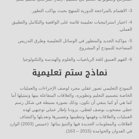
3- الاهتمام بالمراجعة الدورية للمنهج بحيث يواكب التطور.
4- اختيار استراتيجيات تعليمية قائمة على الواقعية والتكامل والتطبيق
العملي.
5- مواكبة الجديد والمتطور في الوسائل التعليمية وطرق التدريس
المصاحبة للنموذج أو المشروع.
6- الفهم العميق للغة الرياضيات والعلوم والهندسة والتكنولوجيا.
نماذج ستم تعليمية
النموذج التعليمي تصور عقلي مجرد لوصف الإجراءات والعمليات
الخاصة بتصميم التعليم وتطويره، والعلاقات المتفاعلة بينها وتمثيلها أما
كما هي أو كما ينبغي أن تكون، وذلك بصورة بسيطة في شكل رسم
خطي مصحوب بوصف لفظي، يزودنا بإطار عملي توجيهي لهذه
العمليات والعلاقات وفهمها وتنظيمها وتفسيرها وتعديلها واكتشاف
العلاقات والمعلومات الجديدة فيها والتنبؤ ببنائها. (خميس (2003) الوارد
في العدوان والحوامدة (2015 – 163).