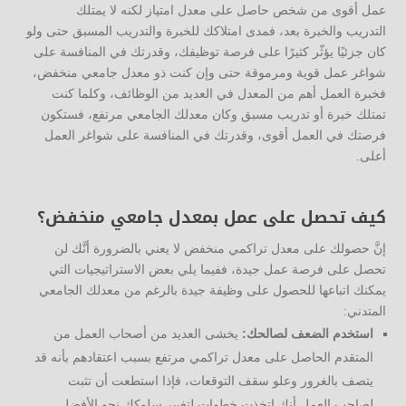
عمل أقوى من شخص حاصل على معدل امتياز لكنه لا يمتلك
التدريب والخبرة بعد، فمدى امتلاكك للخبرة والتدريب المسبق حتى ولو
كان جزئيًا يؤثّر كثيرًا على فرصة توظيفك، وقدرتك في المنافسة على
شواغر عمل قوية ومرموقة حتى وإن كنت ذو معدل جامعي منخفض،
فخبرة العمل أهم من المعدل في العديد من الوظائف، وكلما كنت
تمتلك خبرة أو تدريب مسبق وكان معدلك الجامعي مرتفع، فستكون
فرصتك في العمل أقوى، وقدرتك في المنافسة على شواغر العمل
أعلى.
كيف تحصل على عمل بمعدل جامعي منخفض؟
إنَّ حصولك على معدل تراكمي منخفض لا يعني بالضرورة أنَّك لن
تحصل على فرصة عمل جيدة، ففيما يلي بعض الاستراتيجيات التي
يمكنك اتباعها للحصول على وظيفة جيدة بالرغم من معدلك الجامعي
المتدني:
استخدم الضعف لصالحك:
يخشى العديد من أصحاب العمل من
المتقدم الحاصل على معدل تراكمي مرتفع بسبب اعتقادهم بأنه قد
يتصف بالغرور وعلو سقف التوقعات، فإذا استطعت أن تثبت
لصاحب العمل أنك اتخذت خطوات لتغيير سلوكك نحو الأفضل