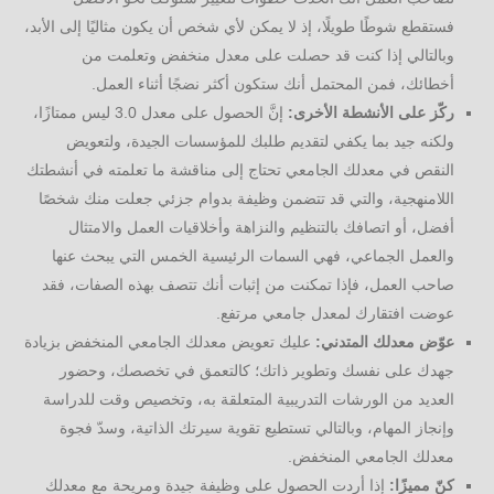
فستقطع شوطًا طويلًا، إذ لا يمكن لأي شخص أن يكون مثاليًا إلى الأبد،
وبالتالي إذا كنت قد حصلت على معدل منخفض وتعلمت من
أخطائك، فمن المحتمل أنك ستكون أكثر نضجًا أثناء العمل.
ركّز على الأنشطة الأخرى:
إنَّ الحصول على معدل 3.0 ليس ممتازًا،
ولكنه جيد بما يكفي لتقديم طلبك للمؤسسات الجيدة، ولتعويض
النقص في معدلك الجامعي تحتاج إلى مناقشة ما تعلمته في أنشطتك
اللامنهجية، والتي قد تتضمن وظيفة بدوام جزئي جعلت منك شخصًا
أفضل، أو اتصافك بالتنظيم والنزاهة وأخلاقيات العمل والامتثال
والعمل الجماعي، فهي السمات الرئيسية الخمس التي يبحث عنها
صاحب العمل، فإذا تمكنت من إثبات أنك تتصف بهذه الصفات، فقد
عوضت افتقارك لمعدل جامعي مرتفع.
عوّض معدلك المتدني:
عليك تعويض معدلك الجامعي المنخفض بزيادة
جهدك على نفسك وتطوير ذاتك؛ كالتعمق في تخصصك، وحضور
العديد من الورشات التدريبية المتعلقة به، وتخصيص وقت للدراسة
وإنجاز المهام، وبالتالي تستطيع تقوية سيرتك الذاتية، وسدّ فجوة
معدلك الجامعي المنخفض.
كنّ مميزًا:
إذا أردت الحصول على وظيفة جيدة ومريحة مع معدلك