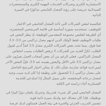
الاستثمارية الكبرى وشركات الخدمات المهنية الكبرى والمستحضرات
الصيدلانية حريصة على رؤية المعدل الجامعي مذكورًا في السيرة
الذاتية.
فبالنسبة لبعض الشركات التي تأخذ المعدل الجامعي في الاعتبار
للتوظيف، تستخدمه بصورة أساسية في قائمة المرشحين المختصرة،
أي كطريقة لتقليص مجموعة المتقدمين للوظيفة، إذ ينظر البعض في
طلبات التوظيف فقط لأولئك الذين لديهم معدل تراكمي من 3.0- 3.3
فما فوق، بينما تحدد بعض الشركات الكبرى معدل 3.5 كحدٍّ أدنى لقبول
الطلب، لكنَّ العديد من الشركات لا ترفض الطلبات بسبب انخفاض
المعدل التراكمي، فعلى الرغم من أن بعض أصحاب العمل يصرّون على
معدل تراكمي 3.0 على الأقل والبعض يقيسه عند 3.5، فإنَّ البعض الآخر
ليس لديه قواعد صارمة بشأن ذلك، إذ يمكن اختيار المرشح الحاصل
على معدل تراكمي 2.1 للحصول على وظيفة إذا كان لديه سبب وجيه
لمعدل درجاته المنخفضة، على سبيل المثال إذا استُدعي للخدمة
العسكرية أثناء دراسته في الكلية.
المعدل الجامعي ليس كل شيء، فتدريبك وخبرتك يلعبان دورًا كبيرًا في
توظيفك، فإذا كان معدلك جيد ولديك سيرة ذاتية قوية
تتضمن التدريب الجزئي والخبرة في بيئة العمل فستكون لديك فرصة