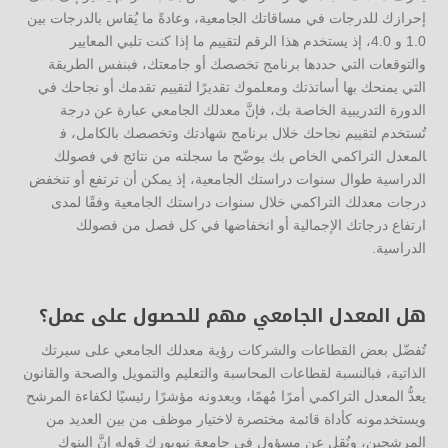
إحرازك للدرجات في مساقاتك الجامعية، وعادةً ما يُقاس بالدرجات بين
1.0 و 4.0، إذ يستخدم هذا الرقم لتقييم ما إذا كنت تلبي المعايير
والتوقعات التي حددها برنامج تخصصك أو جامعتك، فبنفس الطريقة
التي يمنحك بها أساتذتك ومعلموك تقديرًا لتقييم تقدمك أو نجاحك في
الدورة التدريبية الخاصة بك، فإنَّ معدلك الجامعي عبارة عن درجة
تُستخدم لتقييم نجاحك خلال برنامج شهادتك وتخصصك بالكامل، ف​​
المعدل التراكمي الخاص بك يوضّح ما سجلته من نتائج في فصولك
الدراسية طوال سنوات دراستك الجامعية، إذ يمكن أن ترتفع أو تنخفض
درجات معدلك التراكمي خلال سنوات دراستك الجامعية وفقًا لمدى
ارتفاع درجاتك الإجمالية أو انخفاضها في كل فصل من فصولك
الدراسية.
هل المعدل الجامعي مهم للحصول على عمل؟
تُفضّل بعض القطاعات والشركات رؤية معدلك الجامعي على سيرتك
الذاتية، فبالنسبة لقطاعات المحاسبة والتعليم والتمويل والصحة والقانون
يعدُّ المعدل التراكمي أمرًا مُهمًا، ويعدونه مؤشرًا رئيسيًا لكفاءة المرشح
ويستخدمونه كأداة قائمة مختصرة لاختيار موظف من بين العديد من
المرشحين، ونُقل عن مسؤول في جامعة نيويورك قوله إنَّ البنوك