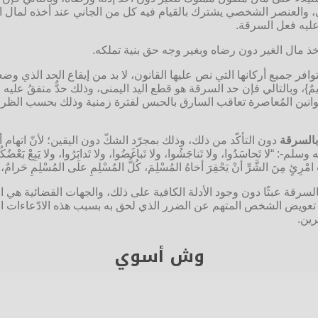
، والعنصر الشخصي يشترك بالقيام فيه كل من الجاني عند أخذه لمال ا
عليه فعل السرقة.
أخذ مال الغير دون رضاه وبغير وجه حق بنية تملكه.
جميع أركانها التي نص عليها القانون، لا بد من إيقاع الحد الذي وضعته 
هِ ۗ وَاللَّهُ عَزِيزٌ حَكِيمٌ}، وبالتالي فإن حد السرقة هو قطع اليد اليمنى، وذلك حدٌ
لقوانين المُعاصرة تعاقب السارق بالحبس لفترة زمنية وذلك بحسب الظروف
 بالسرقة
دون التأكّد من ذلك، وذلك بمجرّد الشكّ دون اليقين؛ لأنّ اتهام 
قة[٤]، قال النبي -صل الله عليه وسلم-: “لا تَحاسَدُوا، ولا تَناجَشُوا، ولا تَباغَضُوا، ولا تَدابَرُوا، ولا يَب
ِ امْرِئٍ مِنَ الشَّرِّ أنْ يَحْقِرَ أخاهُ المُسْلِمَ، كُلُّ المُسْلِمِ علَى المُسْلِمِ حَرامٌ،
سرقة عبثًا دون وجود الأدلة الكافية على ذلك، والجهات القضائية هي 
تعويض الشخص المتهم عن الضرر الذي لحق به بسبب هذه الادّعاءات الك
رين.
وش أسوي