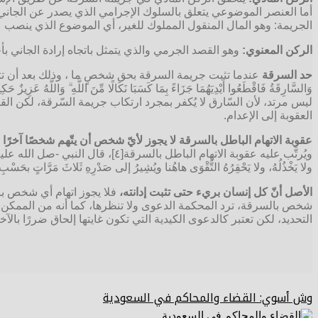
أما العنصر الموضوعي يتعلق بالسلوك الإجرامي الذي يصدر عن الجاني
الجريمة: وهو المال المنقول المملوك للغير، أي الموضوع الذي ينصب 
الركن المعنوي:
وهو القصد الجرمي والذي يتمثل باتجاه إرادة الجاني ب
حد السرقة
عندما تثبت جريمة السرقة بحق شخصٍ ما ، وذلك بعد أن تتوافر 
وَالسَّارِقَةُ فَاقْطَعُوا أَيْدِيَهُمَا جَزَاءً بِمَا كَسَبَا نَكَالًا مِّنَ اللَّ
ليس مرتد، لأن السّارق لا يُكفر بمجرد ارتكاب جريمة السّرقة، لكن ا
العقوبة إلى الإعدام.
عقوبة الاتهام الباطل بالسرقة لا يجوز لأيّ شخص أن يتّهم شخصًا آخرًا
ويُرتَّب عليه عقوبة الاتهام الباطل بالسر
ولا يَخْذُلُهُ، ولا يَحْقِرُهُ التَّقْوَى هاهُنا ويُشِيرُ إلى صَدْرِهِ ثَلاثَ مَرَّاتٍ بحَسْب
الأصل أنّ كل إنسان بريء حتى تثبت إدانته،
فلا يجوز اتهام أي شخص بال
شخص بالسرقة، ترد المحكمة الدعوى ولا تنظرها، كما أنه من الممكن 
التحديد، لكن تعتبر كالدعوى الكيدية التي تكون غايتها إلحاق ضررًا بالآخ
وش أسوي: القضاء والمحاكم في السعودية