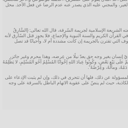
لغير، والمجني عليه الذي يصدر عنه عدم الرضا عن فعل الأخذ. محل
الشريعة الإسلامية لجريمة السّرقة، قال الله تعالى: {السَّارِقُ
ّ متفقُ عليه في القرآن الكريم والسنة النبوية والإجماع، فلا يجوز قتل السّارق لأنه
 التي تقترن بالجريمة إن كانت مشددة أم لا، وأحيانًا قد تصل
أيّ إنسان بغير وجه حق يعدّ نيلًا من عِرضه، وهذا محرم وغير جائز،
ِعْ بَعْضُكُمْ علَى بَيْعِ بَعْضٍ، وكُونُوا عِبادَ اللهِ إخْوانًا المُسْلِمُ أخُو المُسْلِمِ، لا يَظْلِمُهُ
 دَمُهُ، ومالُهُ، وعِرْضُهُ”.
المسؤولة عن ذلك، فلها أن تتحرى في ذلك، وإن لم يثبت الإدعاء على
اذبة، حيث لم ينصّ على عقوبة الاتهام الباطل بالسرقة على وجه