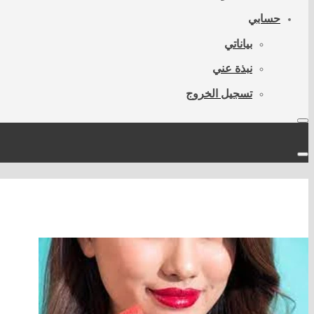
حسابي
بياناتي
نبذة عني
تسجيل الخروج