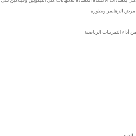
ه غني بمضادات الأكسدة المضادة للالتهابات مثل الليكوبين وفيتامين سي
 مرض الزهايمر وتطوره
أداء التمرينات الرياضية