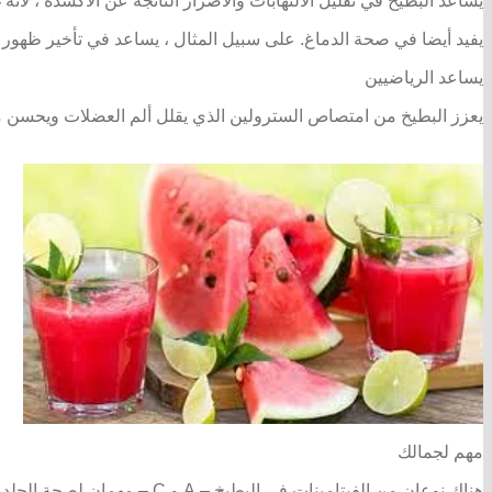
يساعد البطيخ في تقليل الالتهابات والأضرار الناتجة عن الأكسدة ، لأن
يفيد أيضا في صحة الدماغ. على سبيل المثال ، يساعد في تأخير ظهور
يساعد الرياضيين
يعزز البطيخ من امتصاص السترولين الذي يقلل ألم العضلات ويحسن من 
مهم لجمالك
هناك نوعان من الفيتامينات في البطيخ – A و C – مهمان لصحة الجلد والشعر.