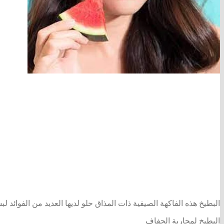
البطيخ هذه الفاكهة الصيفية ذات المذاق حلو لديها العديد من الفوائد لبشرتك حيث تحتوي على فيتامين E الذي يعمل 
البطيخ لمحاربة الجفاف