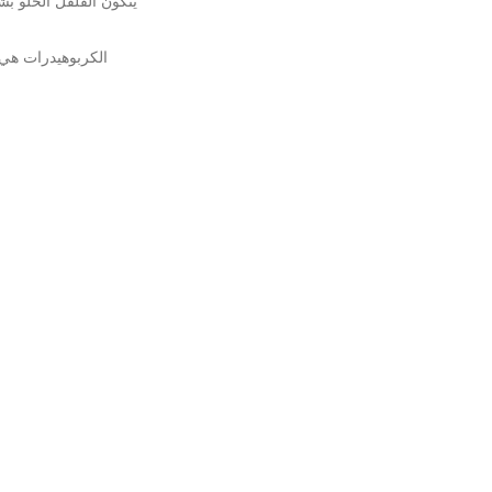
يتكون الفلفل الحلو بشكل أساسي من الك
الكربوهيدرات هي 