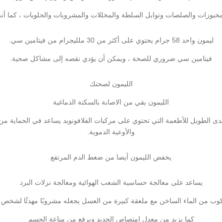
مخبوزات والصلصات وتوابل السلطة والمخللات والمشروبات والحلويات ، كما أن
ليمون واحد 58 جرام يحتوي على أكثر من 30 ملليجرام من فيتامين سي.
فيتامين سي ضروري للصحة ، ويمكن أن يؤدي نقصه إلى مشاكل صحية.
الليمون لصحتك
الليمون يقي من الاصابة بالسكتة الدماغية
مدى الطويل للأطعمة التي تحتوي على مركبات الفلافونويد يساعد في الحماية 
والأوعية الدموية.
يخفض الليمون أيضا من ضغط الدم المرتفع
يساعد على معالجة حساسية الشعب الهوائية ومعالجة نزلات البرد
وب من الماء الساخن مع ملعقة كبيرة من العسل يجعله مشروبًا مهدئًا لشخص يع
كما يزيد من معدل امتصاص الحديد ويرفع من مناعة الجسم