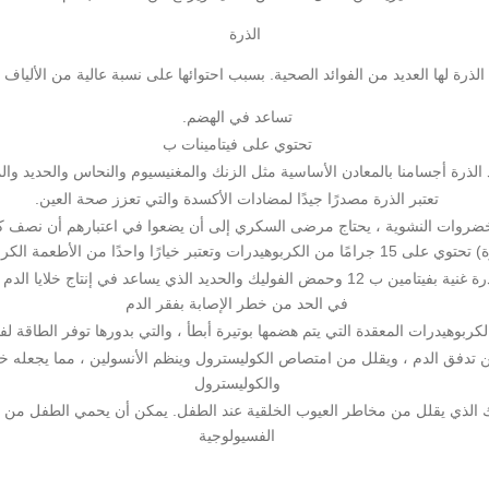
الذرة
الذرة لها العديد من الفوائد الصحية. بسبب احتوائها على نسبة عالية من الألياف
تساعد في الهضم.
تحتوي على فيتامينات ب
 الذرة أجسامنا بالمعادن الأساسية مثل الزنك والمغنيسيوم والنحاس والحديد والم
تعتبر الذرة مصدرًا جيدًا لمضادات الأكسدة والتي تعزز صحة العين.
 الخضروات النشوية ، يحتاج مرضى السكري إلى أن يضعوا في اعتبارهم أن نصف 
الكربوهيدرات وتعتبر خيارًا واحدًا من الأطعمة الكربوهيدراتية.
تقلل الاصابة بفقر الدم ،الذرة غنية بفيتامين ب 12 وحمض الفوليك والحديد الذي يساعد في
في الحد من خطر الإصابة بفقر الدم
كربوهيدرات المعقدة التي يتم هضمها بوتيرة أبطأ ، والتي بدورها توفر الطاقة 
ن تدفق الدم ، ويقلل من امتصاص الكوليسترول وينظم الأنسولين ، مما يجعله خيا
والكوليسترول
ك الذي يقلل من مخاطر العيوب الخلقية عند الطفل. يمكن أن يحمي الطفل من
الفسيولوجية