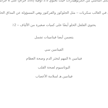
ربوهيدرات حيث تحتوي 3.5 أوقية (100 جرام) على 6 جرامات من الكربوهيدرات.
في الغالب سكريات – مثل الجلوكوز والفركتوز وهي المسؤولة عن المذاق الحلو
يحتوي الفلفل الحلو أيضًا على كميات صغيرة من الألياف – 2٪
يتضمن أيضا فيتامينات تشمل
الفيتامين سي
فيتامين k المهم لتخثر الدم وصحة العظام
البوتاسيوم لصحة القلب
فيتامين هـ لسلامة الأعصاب