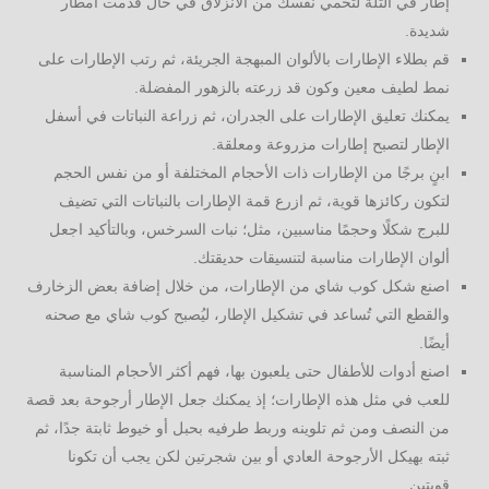
إطار في التلة لتحمي نفسك من الانزلاق في حال قَدُمت أمطار
شديدة.
قم بطلاء الإطارات بالألوان المبهجة الجريئة، ثم رتب الإطارات على
نمط لطيف معين وكون قد زرعته بالزهور المفضلة.
يمكنك تعليق الإطارات على الجدران، ثم زراعة النباتات في أسفل
الإطار لتصبح إطارات مزروعة ومعلقة.
ابنٍ برجًا من الإطارات ذات الأحجام المختلفة أو من نفس الحجم
لتكون ركائزها قوية، ثم ازرع قمة الإطارات بالنباتات التي تضيف
للبرج شكلًا وحجمًا مناسبين، مثل؛ نبات السرخس، وبالتأكيد اجعل
ألوان الإطارات مناسبة لتنسيقات حديقتك.
اصنع شكل كوب شاي من الإطارات، من خلال إضافة بعض الزخارف
والقطع التي تُساعد في تشكيل الإطار، ليُصبح كوب شاي مع صحنه
أيضًا.
اصنع أدوات للأطفال حتى يلعبون بها، فهم أكثر الأحجام المناسبة
للعب في مثل هذه الإطارات؛ إذ يمكنك جعل الإطار أرجوحة بعد قصة
من النصف ومن ثم تلوينه وربط طرفيه بحبل أو خيوط ثابتة جدًا، ثم
ثبته بهيكل الأرجوحة العادي أو بين شجرتين لكن يجب أن تكونا
قويتين.