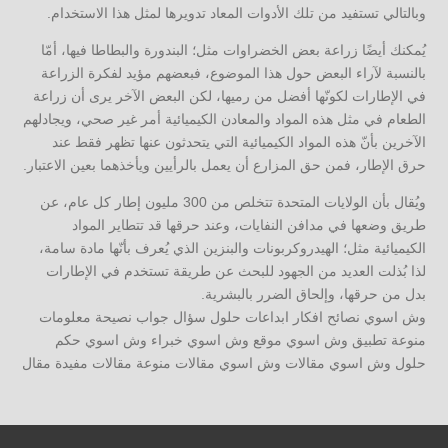
وبالتالي تستفيد من تلك الأدوات المعاد تدويرها لمثل هذا الاستخدام.
يُمكنك أيضًا زراعة بعض الخضراوات مثل؛ البندورة والبطاطا فيها، أمّا
بالنسبة لآراء البعض حول هذا الموضوع، فبعضهم مؤيد لفكرة الزراعة
في الإطارات لكونّها أفضل من رميها، لكن البعض الآخر يرى أن زراعة
الطعام في مثل هذه المواد والمعادن الكيميائية أمر غير صحي، ويجادلهم
الآخرين بأنّ هذه المواد الكيميائية التي يتحدثون عنها تظهر فقط عند
حرق الإطار، فمن حق المزارع أن يعمل بالرأيين ويأخذهما بعين الاعتبار.
ويُقال بأن الولايات المتحدة تتخلص من 300 مليون إطار كل عام، عن
طريق وضعها في مدافن النفايات، وعند حرقها قد تتطاير المواد
الكيميائية مثل؛ الهيدروكربونات والبنزين الذي يُعرف بأنّها مادة سامة،
لذا بُذلت العديد من الجهود للبحث عن طريقة تستخدم في الإطارات
بدل من حرقها، وإلحاق الضرر بالبشرية.
وش اسوي نصائح افكار ابداعات حلول سؤال جواب نصيحة معلومات
منوعة تطبيق وش اسوي موقع وش اسوي خبراء وش اسوي حكم
حلول وش اسوي مقالات وش اسوي مقالات منوعة مقالات مفيدة مقال