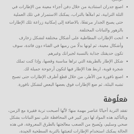
اصنع جدران استنادية من خلال دفن أجزاء معينة من الإطارات في
التلة الترابية، ثم املأها بالتراب، يمكنك الاستمرار في تلك العملية
حتى يصبح الجدار مرتفعًا، بالاضافة إلى إمكانية زراعة تلك الإطارات
بالزهور والنباتات المختلفة.
انحت الإطارات المطاطية على أشكال مختلفة لتشكل زخارف
وأشكال معينة، ثم لونها بدلًا من رميها في الفناء دون فائدة، سوف
تكون حديقتك جذابة بالنسبة لجيرانك وغيرهم.
شكل الإطار بالطريقة التي تراها مناسبة وقصها، وإذا كنت تملك
شجرة قوية، اربط هذا الإطار فيها لتكون أرجوحة جميلة لك.
اصنع نافورة من الأطر، من خلال قطع أطرف الإطارات حتى تصبح
تشبه البتلة، ثم ضع الإطارات فوق بعضها البعض لتشكل نافورة.
مَعلُومَة
تفقد التربة أحيانًا عناصر مهمة منها؛ لأنّها أصبحت تربة فقيرة مع الزمن،
وبالتأكيد هذه المواد لها دور كبير في المحافظة على نمو النباتات بشكل
صحي وسليم، ويُصبح من الصعب معالجتها بالطرق المعروفة، في هذه
الحالة يمكنك استخدام الإطارات لتعبئتها بالتربة السطحية الجيدة،