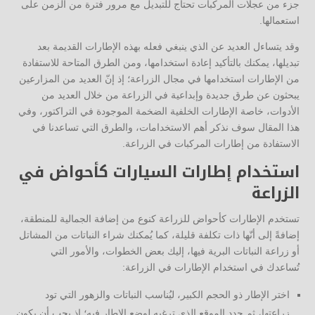
جزء من عجلات المركبات تحتاج للتبديل مع مرور فترة من الزمن على
استعمالها.
وقد يتساءل العديد عن الذي ينبغي فعله بهذه الإطارات القديمة بعد
تبديلها، يمكنك بالتأكيد إعادة استخدامها، ومن الطرق المتاحة للاستفادة
من الإطارات استخدامها في مجال الزراعة؛ إذ إنّ العديد من المزارعين
يبحثون عن طرق جديدة وإبداعية في الزراعة من خلال العديد من
الأدوات، خاصة الإطارات الخلفية الضخمة الموجودة في التراكتور، وفي
هذا المقال سوف نذكر أهم الاستخدامات، والطرق التي تساعدنا في
الاستفادة من إطارات المركبات في الزراعة.
استخدام إطارات السيارات كأحواض في
الزراعة
تستخدم الإطارات كأحواض للزراعة كنوع من إضافة الجمالية للمنطقة،
إضافةً إلى أنّها ذات تكلفة قليلة، كما يُمكنك شراء النباتات من المشاتل
أو زراعة النباتات البرية فيها، إليك بعض الخطوات، والأمور التي
تُساعدك في استخدام الإطارات في الزراعة:
اختر الإطار ذو الحجم الكبير، ليُناسب النباتات والزهور التي تود
زراعتها، ثم حدد الموقع الذي ترغبه لوضع الإطار فيه؛ إذ يجب أن يكون