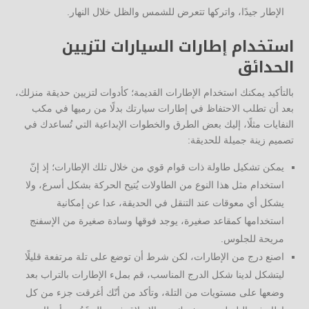
الإطار جيدًا، واتركها تتعرض للشمس والظل خلال النهار.
استخدام إطارات السيارات لتزيين
الحدائق
بالتأكيد يمكنك استخدام الإطارات القديمة؛ كأدوات لتزيين حديقة منزلك،
بعد أن تطلب الاحتفاظ في إطارات سيارتك بدلًا من رميها في مكب
النفايات مثلًا، إليك بعض الطرق والخطوات الإبداعية التي تُساعدك في
تصميم زينة جميلة للحديقة:
يمكن تشكيل طاولة ذات قوام قوي من خلال تلك الإطارات؛ إذ إنّ
استخدام مثل هذا النوع من الطاولات يُتيح الحركة بشكل أسرع، ولا
يشكل أي معوقات عند التنقل في الحديقة، عدا عن إمكانية
استخدامها كمقاعد صغيرة، يوجد فوقها وسادة صغيرة من الإسفنج
مريحة للجلوس.
اصنع درج من الإطارات، لكن شرط أن توضع على تلة مرتفعة قليلًا
ليتشكل لدينا شكل الدرج المناسب، قم بملء الإطارات بالتراب بعد
وضعها على مستويات من التلة، وتأكد من أنّك أغرقت جزء من كل