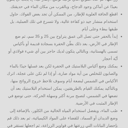
بعيدًا عن أماكن وجود الدجاج، وبالقرب من مكان الماء في حديقتك.
اقطع الحافة العلوية للإطار، من الممكن أن تجد بعض الفولاذ، حاول
استخدام منشار جيد ذو كفاءة عالية، ولا تتسرع في تلك العملية، بل
طبقها ببطء وعلى أيام.
إبدأ بالحفر حتى تصل الى عمق يتراوح بين 25 و 35 سم، ثم ضع
الإطار في الأرض، بعد ذلك بطّن الحفرة بسجادة قديمة أو بأكياس
تسمى بالهستانية، وبالتالي يتكون لديك حاجز بين أي شيء فولاذي أو
أيّة أحجار.
يمكنك وضع أكياس البلاستيك في الحفرة لكن بعد غسلها جيدًا بالماء
والصابون للتخلص من أية مواد ضارة، أو إذا لم تكن على عجلة، اترك
الأكياس في الشمس لبضعة أيام وسوف تلاحظ خروج الروائح منها،
وبالتأكيد يمكنك القيام بالطريقتين، يمكن استخدام البلاستيك بعد أن
تضعها في الشمس، لتصبح مرنة أكثر وسهلة الحركة، حتى توضع في
الإطار المثبت في الأرضية.
صُب الماء، ويفضل استخدام المياه الخالية من الكلور، بالإضافة إلى
وضع الديدان أو السماد، للقضاء على المواد الكيميائية، ثم بعد ذلك قم
بإحضار النباتات التي زرعتها في قواوير الزراعة، ثم اجعلها تستقر في