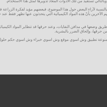
بالتالي تستفيد من تلك الأدوات المعاد تدويرها لمثل هذا الاستخدام.
ا بالنسبة لآراء البعض حول هذا الموضوع، فبعضهم مؤيد لفكرة الزراعة 
 الآخرين بأنّ هذه المواد الكيميائية التي يتحدثون عنها تظهر فقط عند
ص من 300 مليون إطار كل عام، عن طريق وضعها في مدافن النفايات، وعند حرقها قد تتطاير ال
ن حرقها، وإلحاق الضرر بالبشرية.
 منوعة تطبيق وش اسوي موقع وش اسوي خبراء وش اسوي حكم حلول