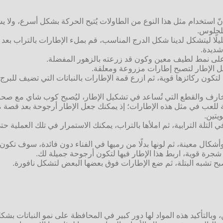
 استخدام مثل هذا النوع من الطاولات يُتيح الحركة بشكل أسرع، ولا ي
للجلوس.
ًا ليتشكل لدينا شكل الدرج المناسب، قم بملء الإطارات بالتراب بعد
شديدة.
ت على نمط لطيف معين وكون قد زرعته بالزهور المفضلة.
فل الإطار لتصبح إطارات مزروعة ومعلقة.
لتكون ركائزها قوية، ثم ازرع قمة الإطارات بالنباتات التي تضيف للبرج
 والقطع التي تُساعد في تشكيل الإطار، ليُصبح كوب شاي مع صحنه 
بة للعب في مثل هذه الإطارات؛ إذ يمكنك جعل الإطار أرجوحة بعد قصة م
يتين.
تلة الترابية، ثم املأها بالتراب، يمكنك الاستمرار في تلك العملية حتى
ل معينة، ثم لونها بدلًا من رميها في الفناء دون فائدة، سوف تكون ح
شجرة قوية، اربط هذا الإطار فيها لتكون أرجوحة جميلة لك.
 تشبه البتلة، ثم ضع الإطارات فوق بعضها البعض لتشكل نافورة.
من، وبالتأكيد هذه المواد لها دور كبير في المحافظة على نمو النباتا