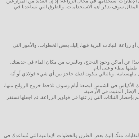
ن الإطارات استخدامها في مجال الزراعة؛ إذ إنّ العديد من المزارعين
 المقال سوف نذكر أهم الاستخدامات، والطرق التي تساعدنا في
و زراعة النباتات البرية فيها، إليك بعض الخطوات، والأمور التي
 بعيدًا عن أماكن وجود الدجاج، وبالقرب من مكان الماء في حديقتك.
 طبقها ببطء وعلى أيام.
مة أو بأكياس تسمى بالهستانية، وبالتالي يتكون لديك حاجز بين أي شيء فولاذي أو أيّة
اترك الأكياس في الشمس لبضعة أيام وسوف تلاحظ خروج الروائح منها،
الإطار المثبت في الأرضية.
م بإحضار النباتات التي زرعتها في قواوير الزراعة، ثم اجعلها تستقر
نفايات مثلًا، إليك بعض الطرق والخطوات الإبداعية التي تُساعدك في