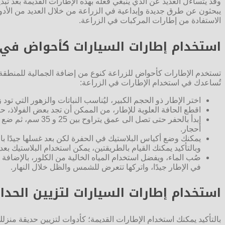
وقد يتساءل العديد عن الذي ينبغي فعله بهذه الإطارات القديمة بعد تبد
يبحثون عن طرق جديدة وإبداعية في الزراعة من خلال العديد من الأدو
الاستفادة من إطارات المركبات في الزراعة.
استخدام إطارات السيارات كأحواض في ا
تستخدم الإطارات كأحواض للزراعة كنوع من إضافة الجمالية للمنطقة، إضا
تُساعدك في استخدام الإطارات في الزراعة:
اختر الإطار ذو الحجم الكبير، ليُناسب النباتات والزهور التي تو
اقطع الحافة العلوية للإطار، من الممكن أن تجد بعض الفولاذ، ح
إبدأ بالحفر حتى 
أحجار.
يمكنك وضع أكياس البلاستيك في الحفرة لكن بعد غسلها جيدًا با
وبالتأكيد يمكنك القيام بالطريقتين، يمكن استخدام البلاستيك 
صُب الماء، ويفضل استخدام المياه الخالية من الكلور، بالإضافة إ
في الإطار جيدًا، واتركها تتعرض للشمس والظل خلال النهار.
استخدام إطارات السيارات لتزيين الحدا
بالتأكيد يمكنك استخدام الإطارات القديمة؛ كأدوات لتزيين حديقة منزل