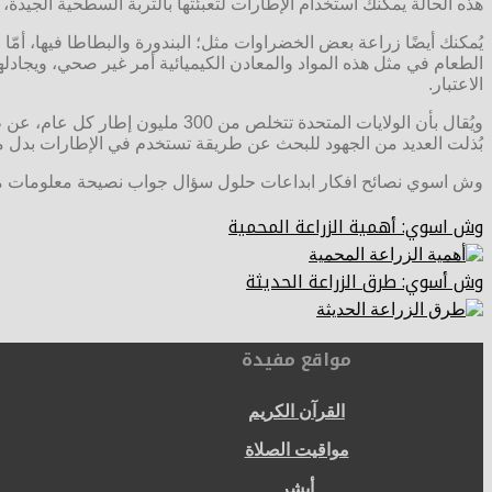
هذه الحالة يمكنك استخدام الإطارات لتعبئتها بالتربة السطحية الجيدة، و
يُمكنك أيضًا زراعة بعض الخضراوات مثل؛ البندورة والبطاطا فيها، أمّ
الطعام في مثل هذه المواد والمعادن الكيميائية أمر غير صحي، ويجادلهم
الاعتبار.
ويُقال بأن الولايات المتحدة تتخل
بُذلت العديد من الجهود للبحث عن طريقة تستخدم في الإطارات بدل م
وش اسوي نصائح افكار ابداعات حلول سؤال جواب نصيحة معلومات
وش اسوي: أهمية الزراعة المحمية
وش أسوي: طرق الزراعة الحديثة
مواقع مفيدة
القرآن الكريم
مواقيت الصلاة
أبشر