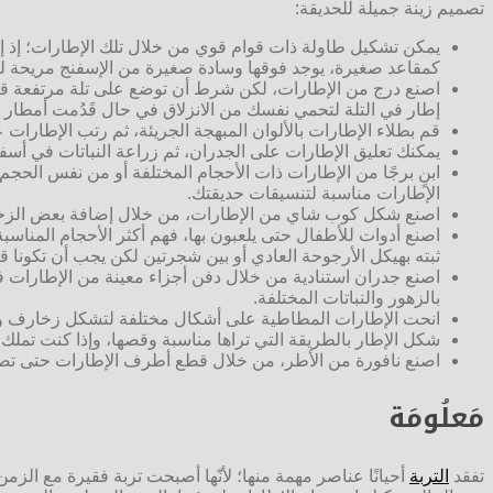
تصميم زينة جميلة للحديقة:
يمكن تشكيل طاولة ذات قوام قوي من خلال تلك الإطارات؛ إذ إنّ
كمقاعد صغيرة، يوجد فوقها وسادة صغيرة من الإسفنج مريحة 
اصنع درج من الإطارات، لكن شرط أن توضع على تلة مرتفعة قليل
إطار في التلة لتحمي نفسك من الانزلاق في حال قَدُمت أمطار 
قم بطلاء الإطارات بالألوان المبهجة الجريئة، ثم رتب الإطارا
يمكنك تعليق الإطارات على الجدران، ثم زراعة النباتات في أس
ابنٍ برجًا من الإطارات ذات الأحجام المختلفة أو من نفس الحجم 
الإطارات مناسبة لتنسيقات حديقتك.
اصنع شكل كوب شاي من الإطارات، من خلال إضافة بعض الزخارف
اصنع أدوات للأطفال حتى يلعبون بها، فهم أكثر الأحجام المناس
ثبته بهيكل الأرجوحة العادي أو بين شجرتين لكن يجب أن تكونا قو
اصنع جدران استنادية من خلال دفن أجزاء معينة من الإطارات في ال
بالزهور والنباتات المختلفة.
انحت الإطارات المطاطية على أشكال مختلفة لتشكل زخارف وأشكا
شكل الإطار بالطريقة التي تراها مناسبة وقصها، وإذا كنت تملك 
اصنع نافورة من الأطر، من خلال قطع أطرف الإطارات حتى تصبح
مَعلُومَة
تفقد
التربة
أحيانًا عناصر مهمة منها؛ لأنّها أصبحت تربة فقيرة مع الز