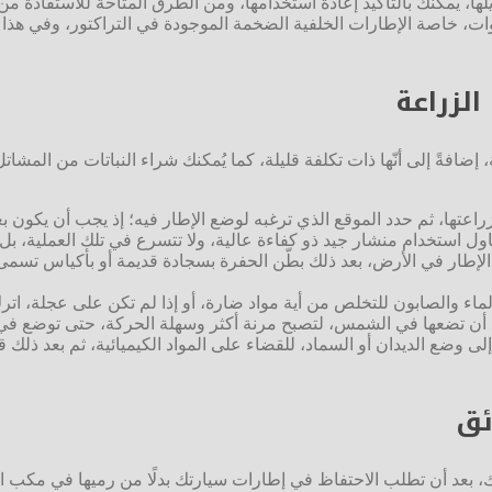
يلها، يمكنك بالتأكيد إعادة استخدامها، ومن الطرق المتاحة للاستفادة م
ات، خاصة الإطارات الخلفية الضخمة الموجودة في التراكتور، وفي هذا
لزراعة
فةً إلى أنّها ذات تكلفة قليلة، كما يُمكنك شراء النباتات من المشاتل أ
د زراعتها، ثم حدد الموقع الذي ترغبه لوضع الإطار فيه؛ إذ يجب أن يكون
اول استخدام منشار جيد ذو كفاءة عالية، ولا تتسرع في تلك العملية، بل
تصل الى عمق يتراوح بين 25 و 35 سم، ثم ضع الإطار في الأرض، بعد ذلك بطّن الحفرة بسجادة قدي
لماء والصابون للتخلص من أية مواد ضارة، أو إذا لم تكن على عجلة، 
بعد أن تضعها في الشمس، لتصبح مرنة أكثر وسهلة الحركة، حتى توضع في 
لى وضع الديدان أو السماد، للقضاء على المواد الكيميائية، ثم بعد ذلك ق
ئق
ك، بعد أن تطلب الاحتفاظ في إطارات سيارتك بدلًا من رميها في مكب ال