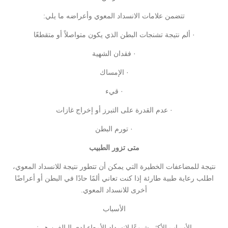
تتضمن علامات الانسداد المعوي وأعراضه ما يلي:
· ألم نتيجة تشنجات البطن الذي يكون متواصلاً أو متقطعًا
· فقدان الشهية
· الإمساك
· قيء
· عدم القدرة على التبرز أو إخراج غازات
· تورم البطن
متى تزور الطبيب
نتيجة للمضاعفات الخطيرة التي يمكن أن تتطور نتيجة للانسداد المعوي،
اطلب رعاية طبية طارئة إذا كنت تعاني ألمًا حادًا في البطن أو أعراضًا
أخرى للانسداد المعوي.
الأسباب
الأسباب الأكثر شيوعًا لانسداد الأمعاء لدى البالغين هي: