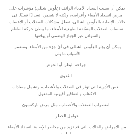
يمكن أن يسبب انسداد الأمعاء الزائف (عِلّوص شللي) مؤشرات على
مرض انسداد الأمعاء وأعراضه، ولكنه لا يتضمن انسدادًا فعليًا. في
حالات الإصابة بالعِلّوص الشللي، تعطل مشكلات العضلات أو الأعصاب
تقلصات العضلات المنسَّقة الطبيعية للأمعاء، ما يبطئ حركة الطعام
والسوائل عبر الجهاز الهضمي أو يوقفها.
يمكن أن يؤثر العِلّوص الشللي في أيّ جزء من الأمعاء. وتتضمن
الأسباب ما يلي:
· جراحة البطن أو الحوض
· العَدوى
· بعض الأدوية التي تؤثر في العضلات والأعصاب، وتشمل مضادات
الاكتئاب والعقاقير أفيونية المفعول
· اضطراب العضلات والأعصاب، مثل مرض باركنسون
عوامل الخطر
من الأمراض والحالات التي قد تزيد من مخاطر الإصابة بانسداد الأمعاء
ما يلي: