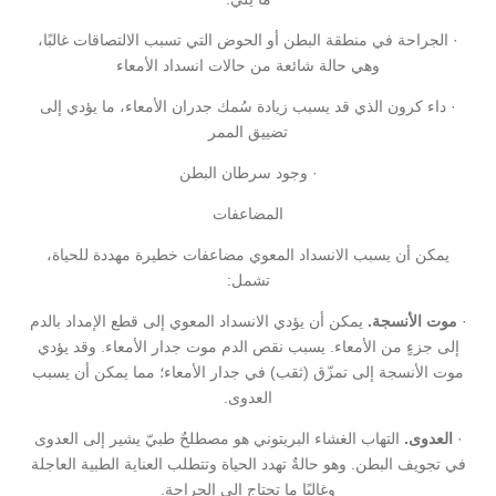
· الجراحة في منطقة البطن أو الحوض التي تسبب الالتصاقات غالبًا،
وهي حالة شائعة من حالات انسداد الأمعاء
· داء كرون الذي قد يسبب زيادة سُمك جدران الأمعاء، ما يؤدي إلى
تضييق الممر
· وجود سرطان البطن
المضاعفات
يمكن أن يسبب الانسداد المعوي مضاعفات خطيرة مهددة للحياة،
تشمل:
·
موت الأنسجة.
يمكن أن يؤدي الانسداد المعوي إلى قطع الإمداد بالدم
إلى جزءٍ من الأمعاء. يسبب نقص الدم موت جدار الأمعاء. وقد يؤدي
موت الأنسجة إلى تمزّق (ثقب) في جدار الأمعاء؛ مما يمكن أن يسبب
العدوى.
·
العدوى.
التهاب الغشاء البريتوني هو مصطلحٌ طبيّ يشير إلى العدوى
في تجويف البطن. وهو حالةٌ تهدد الحياة وتتطلب العناية الطبية العاجلة
وغالبًا ما تحتاج إلى الجراحة.