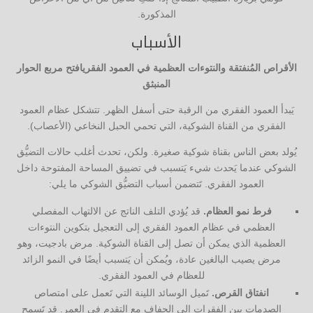
المذكورة.
الأسباب
الأقراص المُنفتقة والنتوءات العظمية في العمود الفقريافتح مربع الحوار
المنبثق
يَبدأ العمود الفقري من الرقبة حتى أسفل الظهر. تتشكل عظام العمود
الفقري من القناة الشوكية، التي تحمي الحبل النخاعي (الأعصاب).
يُولد بعض الناس بقناة شوكية صغيرة. ولكن، تحدث أغلب حالات التضيُّق
الشوكي عندما يَحدث شيء يَتسبب في تضييق المساحة المفتوحة داخل
العمود الفقري. تَتضمن أسباب التضيُّق الشوكي ما يلي:
فرط نمو العظام.
قد يُؤدي التلف الناتج عن الالتهاب المفصلي
العظمي في عظام العمود الفقري إلى التعجيل بتكوين النتوءات
العظمية الذي يمكن أن تصل إلى القناة الشوكية. مرض بادجيت، وهو
مرض يصيب البالغين عادة، ويُمكن أن يَتسبب أيضًا في النمو الزائد
للعظام في العمود الفقري.
انفتاق القرص.
تَميل الوسائد اللينة التي تَعمل على امتصاص
الصدمات بين الفقرات إلى الجفاف مع التقدم في العمر. قد تَسمح