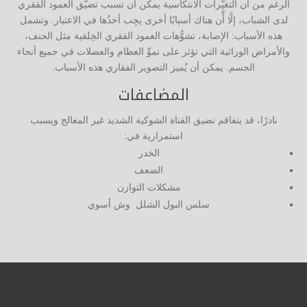
الرغم من أن التغيُّرات الانتكاسية يمكن أن تسبب تضيُّق العمود الفقري
لدى الشباب، إلَّا أَّن هناك أسبابًا أخرى يجِب أخذُها في الاعتبار. وتشمل
هذه الأسباب: الإصابة، تشوُّهات العمود الفقري الخِلقية مثل الجنف،
والأمراض الوراثية التي تؤثر على نموِّ العظام والعضلات في جميع أنحاء
الجسم. يمكن أن يُميز التصوير الفقاري هذه الأسباب.
المضاعفات
نادرًا، قد يتفاقم تضيق القناة الشوكية الشديد غير المعالج ويسبب
استمرارية في:
الخدر
الضعف
مشكلات التوازن
سلس البول الشلل وش أسوي