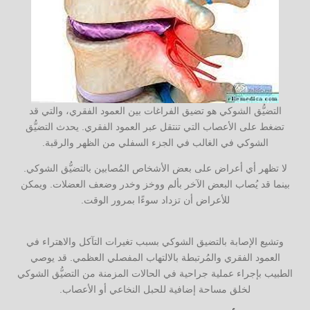
التضيُّق الشوكي هو تضيق الفراغات بين العمود الفقري، والتي قد
تضغط على الأعصاب التي تنتقل عبر العمود الفقري. يحدث التضيُّق
الشوكي في الغالب في الجزء السفلي من الظهر والرقبة.
لا تظهر أي أعراض على بعض الأشخاص المُصابين بالتضيُّق الشوكي.
بينما قد يُصاب البعض الآخر بألم ووخز وخدر وضعف العضلات. ويمكن
للأعراض أن تزداد سوءًا بمرور الوقت.
وتشيع الإصابة بالتضيق الشوكي بسبب تغيرات التآكل والاهتراء في
العمود الفقري والمُرتبطة بالالتهاب المفصلي العظمي. قد يوصي
الطبيب بإجراء عملية جراحية في الحالات المزمنة من التضيُّق الشوكي
لخلق مساحة إضافية للحبل النخاعي أو الأعصاب.