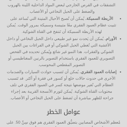
التشققات في القرص الخارجي لبعض المواد الداخلية اللينة بالهروب
والضغط على الحبل النخاعي أو الأعصاب.
الأربطة السميكة.
يُمكن أن تُصبح الأحبال المتينة التي تُساعد على
تثبيت عظام العمود الفقري معًا متيبسة وسميكة بمرور الوقت. يُمكن
لهذه الأربطة السميكة أن تَنتفخ في القناة الشوكية.
الأورام.
يُمكن أن يَحدث نمو غير طبيعي داخل الحبل النخاعي أو داخل
الأغشية التي تُغطي الحبل الشوكي أو في الفراغات بين الحبل
الشوكي والفقرات. هذا النمو غير شائع ويُمكن تحديده في الفحص
التصويري للعمود الفقري باستخدام التصوير بالرنين المغناطيسي أو
التصوير المقطعي المحوسب.
إصابات العمود الفقري.
يُمكن أن تَتسبب حوادث السيارات والصدمات
الأخرى في حدوث حالات خلع أو كسور في فقرة أو أكثر. قد تَتسبب
العظام التي تُغير موضعها نتيجة كسر في العمود الفقري في تلف
محتويات القناة الشوكية. يُمكن لتورم الأنسجة القريبة بعد إجراء
جراحة للظهر مباشرة أن تَضغط على الحبل النخاعي أو الأعصاب.
عوامل الخطر
مُعظم الأشخاص المصابين بتضيُّق العمود الفقري هم فوق سِنِّ 50. على