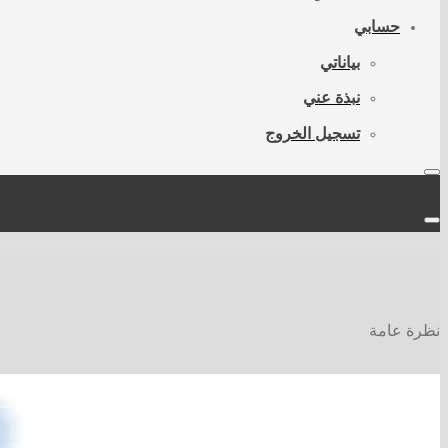
حسابي
بياناتي
نبذة عني
تسجيل الخروج
نظرة عامة