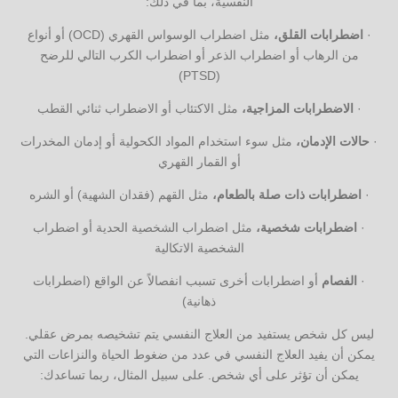
النفسية، بما في ذلك:
·
اضطرابات القلق،
مثل اضطراب الوسواس القهري (OCD) أو أنواع
من الرهاب أو اضطراب الذعر أو اضطراب الكرب التالي للرضح
(PTSD)
·
الاضطرابات المزاجية،
مثل الاكتئاب أو الاضطراب ثنائي القطب
·
حالات الإدمان،
مثل سوء استخدام المواد الكحولية أو إدمان المخدرات
أو القمار القهري
·
اضطرابات ذات صلة بالطعام،
مثل القهم (فقدان الشهية) أو الشره
·
اضطرابات شخصية،
مثل اضطراب الشخصية الحدية أو اضطراب
الشخصية الاتكالية
·
الفصام
أو اضطرابات أخرى تسبب انفصالاً عن الواقع (اضطرابات
ذهانية)
ليس كل شخص يستفيد من العلاج النفسي يتم تشخيصه بمرض عقلي.
يمكن أن يفيد العلاج النفسي في عدد من ضغوط الحياة والنزاعات التي
يمكن أن تؤثر على أي شخص. على سبيل المثال، ربما تساعدك: