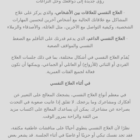
رؤى جديدة إلى دوافعك وحل النزاعات
·
العلاج النفسي للعلاقات بين الأشخاص،
والذي يركز على علاج
المشاكل مع علاقاتك الحالية مع أشخاص آخرين لتحسين المهارات
الشخصية، وكيفية التواصل مع الآخرين، مثل العائلة، والأصدقاء والزملاء
·
العلاج النفسي الداعم،
الذي يدعم قدرتك على التأقلم مع الضغط
النفسي والمواقف الصعبة
يُقدّم العلاج النفسي في أشكال مختلفة، بما في ذلك جلسات العلاج
الفردي أو الثنائي (للأزواج) أو العائلي أو الجماعي، ويمكنها أن تكون
فعالة لجميع الفئات العمرية.
في أثناء العلاج النفسي
في معظم أنواع العلاج النفسي، يشجعك المعالج على التعبير عن
أفكارك ومشاعرك وما يزعجك. لا تقلق إذا عانيت صعوبة في التحدث
بصراحة عن مشاعرك. يمكن أن يساعدك المعالج على اكتساب مزيد
من الثقة والراحة بمرور الوقت.
نظرًا لأن العلاج النفسي ينطوي أحيانًا على مناقشات عاطفية مكثفة،
فقد تجد نفسك تبكي أو حزينًا أو غاضبًا في أثناء الجلسة. قد يشعر بعض