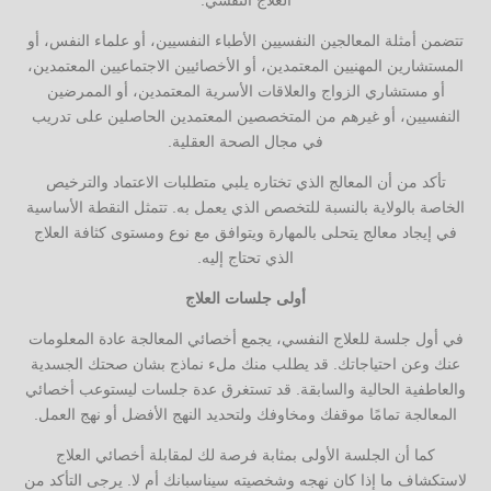
تتضمن أمثلة المعالجين النفسيين الأطباء النفسيين، أو علماء النفس، أو
المستشارين المهنيين المعتمدين، أو الأخصائيين الاجتماعيين المعتمدين،
أو مستشاري الزواج والعلاقات الأسرية المعتمدين، أو الممرضين
النفسيين، أو غيرهم من المتخصصين المعتمدين الحاصلين على تدريب
في مجال الصحة العقلية.
تأكد من أن المعالج الذي تختاره يلبي متطلبات الاعتماد والترخيص
الخاصة بالولاية بالنسبة للتخصص الذي يعمل به. تتمثل النقطة الأساسية
في إيجاد معالج يتحلى بالمهارة ويتوافق مع نوع ومستوى كثافة العلاج
الذي تحتاج إليه.
أولى جلسات العلاج
في أول جلسة للعلاج النفسي، يجمع أخصائي المعالجة عادة المعلومات
عنك وعن احتياجاتك. قد يطلب منك ملء نماذج بشان صحتك الجسدية
والعاطفية الحالية والسابقة. قد تستغرق عدة جلسات ليستوعب أخصائي
المعالجة تمامًا موقفك ومخاوفك ولتحديد النهج الأفضل أو نهج العمل.
كما أن الجلسة الأولى بمثابة فرصة لك لمقابلة أخصائي العلاج
لاستكشاف ما إذا كان نهجه وشخصيته سيناسبانك أم لا. يرجى التأكد من