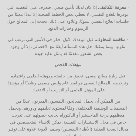
·
معرفة التكاليف.
إذا كان لديك تأمين صحي، فتعرف على التغطية التي
يوفرها للعلاج النفسي. لا تغطي بعض الخطط الصحية إلا عددًا معينًا من
جلسات العلاج النفسي سنويًا. وعلاوة على ذلك، تحدث إلى المعالج حول
الرسوم وخيارات الدفع.
·
مناقشة المخاوف.
قبل موعدك الأول، فكر في الأمور التي ترغب في
تناولها. بينما يمكنك حل هذه المسألة أيضًا مع الأخصائي، إلا أن وجود
بعض الشعور مقدمًا قد يمثل بداية جيدة.
مؤهلات الفحص
قبل زيارة معالج نفسي، تحقق من خلفيته ومؤهله العلمي واعتماده
وترخيصه. المعالج النفسي هو لفظ عام وليس مسمى وظيفيًا أو مؤشرًا
على المؤهل العلمي أو التدريب أو الاعتماد.
من الممكن أن يحمل المعالجون النفسيون المدربون عددًا من
المسميات الوظيفية المختلفة، وفقًا لمستوى تعليمهم ودورهم. ويحمل
معظمهم درجة الماجستير أو الدكتوراه بجانب حصولهم على تدريب
خاص في مجال الاستشارات النفسية. يمكن للأطباء المتخصصين في
مجال الصحة العقلية (الأطباء النفسيين) وصف الأدوية علاوة على توفير
العلاج النفسي.