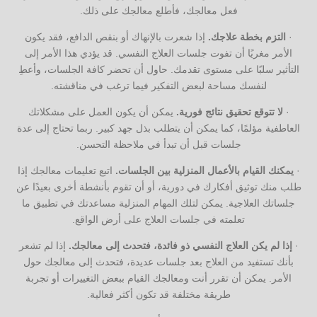
فعل معالجك، فأطلع معالجك على ذلك.
·
التزم بخطة علاجك.
إذا شعرت بالإنهاك أو بنقص الدافع، فقد يكون
الأمر مغريًا أن تفوت جلسات العلاج النفسي. قد يؤدي هذا الأمر إلى
التأثير سلبًا على مستوى تقدمك. حاول أن تحضر كافة الجلسات، وأعطِ
لنفسك مساحة لبعض التفكير فيما ترغب في مناقشته.
·
لا تتوقع تحقيق نتائج فورية.
يمكن أن يكون العمل على مشكلاتك
العاطفية مؤلمًا، كما يمكن أن يتطلب بذل جهد كبير. ربما تحتاج إلى عدة
جلسات قبل أن تبدأ في ملاحظة التحسن.
·
يمكنك القيام بالأعمال المنزلية بين الجلسات.
اتبع تعليمات معالجك إذا
طلب منك توثيق أفكارك في دورية، أو أن تقوم بأنشطة أخرى بعيدًا عن
جلساتك العلاجية. يمكن لتلك المهام المنزلية مساعدتك في تطبيق ما
تعلمته في جلسات العلاج على أرض الواقع.
·
إذا لم يكن العلاج النفسي ذو فائدة، فتحدث إلى معالجك.
إذا لم تشعر
بأنك تستفيد من العلاج بعد جلسات عديدة، فتحدث إلى معالجك حول
الأمر. يمكن أن تقرر أنت ومعالجك القيام ببعض التغييرات أو تجربة
طريقة مختلفة قد تكون أكثر فعالية.