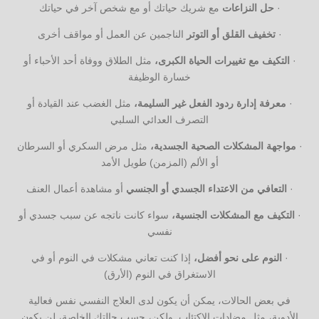
·
حل النزاعات
مع شريك حياتك أو مع شخص آخر في حياتك
·
تخفيف القلق أو التوتر
الناجمين عن العمل أو مواقف أخرى
·
التكيف مع تغييرات الحياة الكبرى،
مثل الطلاق ووفاة أحد الأحباء أو
خسارة الوظيفة
·
معرفة إدارة ردود الفعل غير السليمة،
مثل الغضب عند القيادة أو
التصرف العدائي السلبي
·
مواجهة المشكلات الصحية الجسدية،
مثل مرض السكري أو السرطان
أو الألم (المزمن) طويل الأمد
·
التعافي من الاعتداء الجسدي أو الجنسي
أو مشاهدة أعمال العنف
·
التكيف مع المشكلات الجنسية،
سواء كانت ناتجه عن سبب جسدي أو
نفسي
·
النوم على نحو أفضل،
إذا كنت تعاني مشكلات في النوم أو في
الاستغراق في النوم (الأرق)
في بعض الحالات، يمكن أن يكون لدى العلاج النفسي نفس فعالية
الأدوية، مثل مضادات الاكتئاب. ولكن، حسب حالتك الخاصة، لن يكون