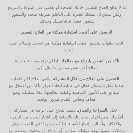
قد لا يعالج العلاج النفسي حالتك الصحية أو يقضي على الموقف المزعج.
ولكن يمكن أن يمنحك القدرة على التأقلم بطريقة صحية والشعور
بشعور أفضل تجاه نفسك وحياتك.
الحصول على أقصى استفادة ممكنة من العلاج النفسي
اتخذ خطوات لتحقيق أقصى استفادة ممكنة من علاجك وتساعد على
إنجاحه.
·
تأكد من الشعور بارتياح مع معالجك.
إذا لم ترتح معه، فابحث عن
معالج آخر تشعر معه براحة بال أكبر.
·
الحصول على العلاج من خلال المشاركة.
يكون العلاج أكثر فاعلية
عندما تشارك بشكل فعال في عملية اتخاذ القرار. تأكد من الاتفاق مع
المعالج على الأمور الأساسية وكيفية معالجتها. معًا، يمكنكما وضع
أهداف وقياس التقدم بمرور الوقت.
·
تحل بالصراحة والصدق.
يعتمد النجاح على الرغبة في مشاركة
أفكارك، ومشاعرك، وخبراتك بالإضافة إلى اعتبار الجديد من الرؤى،
والأفكار، وأساليب إنجاز الأشياء. إذا كنت مترددًا في الحديث حول
مشكلات بعينها نتيجة عواطف مؤلمة، أو إحراج، أو مخاوف متعلقة برد