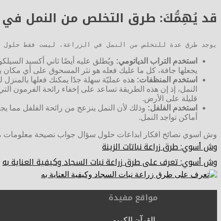
قد يُهِمُّكَ: طرق التخلص من النمل في ا
يوجد طرق عدة للتخلص من النمل في الزراعة، ليست فقط حلول كي
استخدم التراب الدياتومي:
ويُطلق عليه أيضًا ثاني أكسيد السيلكو
يجعلها جافة، كل ما عليك فعله هو نثر المسحوق على أي مكان ي
استخدم المنظفات:
هذه عمليّة سهلة جدًا يمكنك فعلها بالمنزل 
النمل، إذ إن هذه الطريقة تساعد على إخفاء رائحة الفرمون الت
قليلة على الأرض.
استخدم الفلفل:
وذلك لأن النمل ينزعج من رائحة الفلفل مما يجعل
أماكن تواجد النمل.
وش اسوي نصائح افكار ابداعات حلول سؤال جواب نصيحة معلومات
وش أسوي: طرق زراعة نباتات الزينة
وش أسوي: تعرف على طرق زراعة نبات السجاد وكيفية العناية به
مواقع مفيدة
القرآن الكريم