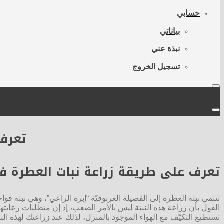
حسابي
بياناتي
نبذة عني
تسجيل الخروج
تعرف 
تعرف على طريقة زراعة نبات العطرة ف
تنتمي نبتة العطرة إلى الفصيلة الغرنوقيّة “إبرة الراعي”، وهي نبته فو
القول بأن زراعة هذه النبتة ليس بالأمر الصعب، إذ إن متطلبات رعايتها
تستطيع التكيّف مع الهواء الموجود بالمنزل، لذلك عند زراعتك لهذه النبته 