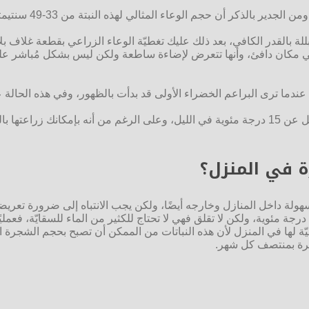
املأ الأواني التي 
 مبللة بالقدر الكافي، بعد ذلك عليك تغطيّة الوعاء الزراعي بقطعة غلاف
في مكان دافئ، وأنها تتعرض لإضاءة ساطعة ولكن ليس بشكل مُباشر عليّها
ابيع لتبدأ بالإنبات، ويبدأ ذلك عندما ترى البراعم الخضراء الأولى قد بدأت بالظهور، 
ضع النباتات في مكان توجد به أشعة الشمس بدرجة حرارة لا تقل عن 15 درجة مئوية في الليل، وع
ة في المنزل؟
 بسهولة داخل المنازل وخارجه أيضًا، ولكن يجب الانتباه إلى ضرورة تعر
قادرة على النمو أكثر يجب عليك زراعتها في درجة الحرارة بين 16-25 درجة مئوية، ولكن لا تقلق فهي لا تحتاج
ة لها في المنزل لأن هذه النباتات من الممكن أن تصبح بحجم الشجرة ال
ة مرة بمنتصف كل شهر.