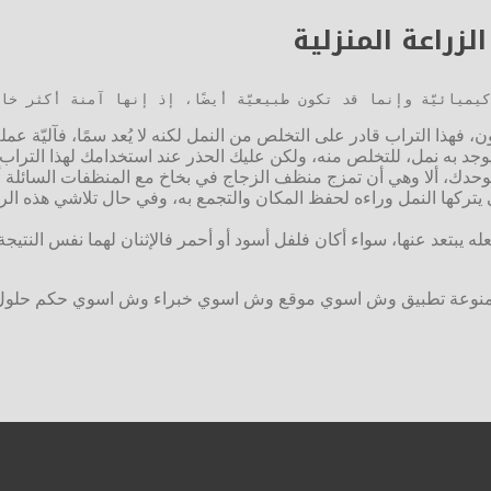
لزراعة المنزلية
ميائيّة وإنما قد تكون طبيعيّة أيضًا، إذ إنها آمنة أكثر خاص
ن، فهذا التراب قادر على التخلص من النمل لكنه لا يُعد سمًا، فآليّة 
وجد به نمل، للتخلص منه، ولكن عليك الحذر عند استخدامك لهذا الترا
لوحدك، ألا وهي أن تمزج منظف الزجاج في بخاخ مع المنظفات السائلة أو
ي يتركها النمل وراءه لحفظ المكان والتجمع به، وفي حال تلاشي هذه ال
ه يبتعد عنها، سواء أكان فلفل أسود أو أحمر فالإثنان لهما نفس النتي
 منوعة تطبيق وش اسوي موقع وش اسوي خبراء وش اسوي حكم حلول