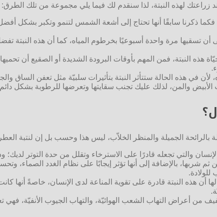
د زراعتك لهذه النبتة، لذا سنقدم لك فيما يلي مجموعة من تلك الطرق:
 فكما ذكرنا سابقًا أنها تحتاج إلى أشعة الشمس لتنمو وتكبر بشكل أفض
 تسقيها مرة واحدة أسبوعيًا بخرطوم المياه، كما أن هذه النبتة تفضل الت
حيّاة هذه النبتة، فمن المهم بأوقات البرودة الشديدة أو الصقيع أن تحميه
.
 لأن في هذه الحالة ستتأثر النبتة بتأثيرات سلبيّة مثل تعفن الساق والج
ب الأبيض والمن، لذلك عليك تجنب سقايتها وتعرضها للرطوبة بشكل دائم.
ل؟
لة بالرائحة الجميلة والمنظر الخلاّب، ليس هذا وحسب بل إن لنتبة العط
لإنسان والتي تجعله قادرًا على الاسترخاء وتقلل من حدة التوتر لديك؛
م شربها، بالإضافة إلى أنها تؤثر إيجابًا على نظام الغدد الصماء، وتحس
للولادة.
ا أن هذه النبتة قادرة على تقوية المناعة لدى الإنسان، خاصةً أنها كانت
.
فيف من أعراض التهاب الشعب الهوائيّة، والتهاب الجيوب الأنفيّة، فهي 