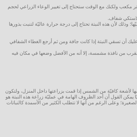
توّد زراعة نبتة العطرة فيها بتربة تأصص مُبللة، ومن الجدير بالذكر أن حجم الوعاء المثالي لهذه النبتة من 33-49 سنتيمتر مكعب ولكنك مع الوقت ستحتاج إلى تغيير الوعاء الزراعي لحجم
 بلاستكي شفاف.
؛ وذلك لأن هذه النبتة تحتاج إلى درجة حرارة عاليّة لتنبت بذورها
وفي هذه الحالة عليك أن تسقي النبتة إذا كانت جافة ومن ثم أرجع الغطاء الشفافي
لى الرغم من أنه بإمكانك زراعتها بالقرب من نافذة مشمسة، إلا أنه من الأفضل وضعها في مكان فيه
يضها لأشعة كافيّة من الشمس إذا قمت بزراعتها داخل المنزل، ولتكون
 للكثير من الماء للسقايّة، فعمليًا يمكن القول أن أحد الظروف الهامة في عمليّة زراعة هذه النبتة هو
صغيرة؛ وعلى الرغم من أنها لا تتطلب الكثير من الأسمدة كالنباتات