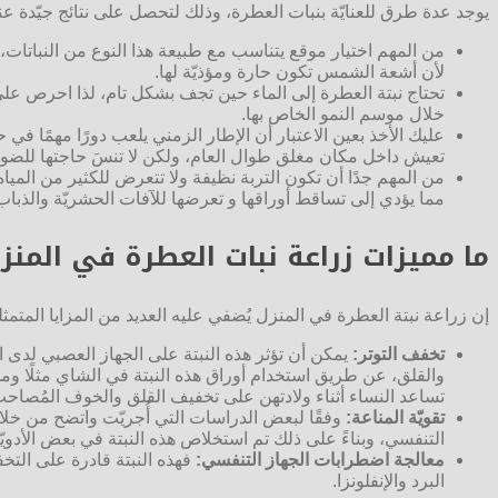
يوجد عدة طرق للعنايّة بنبات العطرة، وذلك لتحصل على نتائج جيّدة عن
من المهم اختيار موقع يتناسب مع طبيعة هذا النوع من النباتات،
لأن أشعة الشمس تكون حارة ومؤذيّة لها.
تحتاج نبتة العطرة إلى الماء حين تجف بشكل تام، لذا احرص على أن
خلال موسم النمو الخاص بها.
عليك الأخذ بعين الاعتبار أن الإطار الزمني يلعب دورًا مهمًا في 
تعيش داخل مكان مغلق طوال العام، ولكن لا تنسَ حاجتها للضوء
من المهم جدًا أن تكون التربة نظيفة ولا تتعرض للكثير من المياه،
مما يؤدي إلى تساقط أوراقها و تعرضها للآفات الحشريّة والذبا
ما مميزات زراعة نبات العطرة في المنز
إن زراعة نبتة العطرة في المنزل يُضفي عليه العديد من المزايا المتمث
تخفف التوتر:
يمكن أن تؤثر هذه النبتة على الجهاز العصبي لدى ا
والقلق، عن طريق استخدام أوراق هذه النبتة في الشاي مثلًا ومن ث
تساعد النساء أثناء ولادتهن على تخفيف القلق والخوف المُصاحب 
تقويّة المناعة:
وفقًا لبعض الدراسات التي أُجريّت واتضح من خلاله
التنفسي، وبناءً على ذلك تم استخلاص هذه النبتة في بعض الأدويّة
معالجة اضطرابات الجهاز التنفسي:
فهذه النبتة قادرة على التخ
البرد والإنفلونزا.