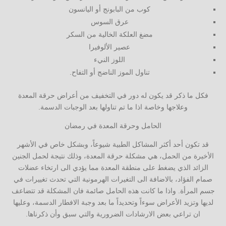
كوب من البابونج أو اليانسون
عرق السوس
مضغ العلكة الخالية من السكر
عصير الألوفيرا
اللوز النيء
تناول الموز الناضج أو التفاح.
فكل ما ذكر قد يكون له دور في التخفيف من أعراض حرقة المعدة
وعلاجها وخاصة اذا ما تم تناولها بعد الوجبات الدسمة.
الحامل وحرقة المعدة في رمضان
قد تكون أحد أكثر المشاكل الطبية شيوعاً، وبشكل خاص في الأشهر
الأخيرة من الحمل، هي مشكلة حرقة المعدة، وذلك نتيجة لحمل الجنين
الزائد الذي يضغط على منطقة المعدة مما يؤدي الى ارتخاء عضلات
صمام الفؤاد، بالاضافة الى التغيرات الهرمونية التي تحدث تغييرات في
جسم المرأة. واذا ما كانت هذه الحامل صائمة فان المشكلة قد تتضاعف
لديها وتزيد الأعراض سوءاً وتحديداً ما بعد وجبة الافطار الدسمة، وعليها
ان تراعي بعض الارشادات الضرورية والتي سبق وأن ذكرناها.