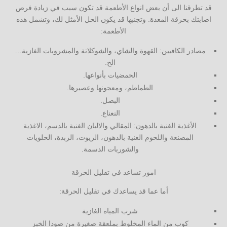
قد تطرقنا الى أن بعض انواع الأطعمة قد تكون سبب في زيادة فرص
اصابتك بحرقة المعدة. وتجنبها قد يكون الحل الأمثل لك، وتشمل هذه
الأطعمة:
مصادر الكافيين: القهوة والشاي، والشوكلاتة والمشروبات الغازية…
الخ.
الحمضيات بأنواعها.
الطماطم، ومعجونها وعصيرها.
البصل.
النعناع.
الأغذية الغنية بالدهون: المقالي والالبان الغنية بالدسم، الاغذية
المصنعة واللحوم الغنية بالدهون، الزيوت، الزبدة، الحلويات
والشوربات الدسمة.
امور تساعد في تقليل الحرقة
أما عما قد يساعدك في تقليل الحرقة:
شرب المياه الغازية
كوب من الماء المخلوط بملعقة صغيرة من صودا الخبز