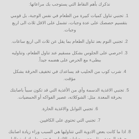
نذكرك بأهم النقاط التي يستوجب بك مراعاتها:
1. تجنبي تناول كميات كبيرة من الطعام في نفس الوجبة، بل قومي
بتقسيم حصصك على عدة وجبات، تشمل على الاقل ثلاث الى اربع
وجبات.
2. تجنبي النوم بعد تناول الطعام بما يقل عن ثلاث الى اربع ساعات.
3. احرصي على الجلوس بشكل مسقيم عند تناول الطعام، وتناوليه
ببطىء مع الحرص على هضمه جيداً.
4. شرب كوب من الحليب قد يساعدك في تخفيف الحرقة بشكل
مؤقت.
5. تجنبي الاغذية الدسمة وأي من الأغذية التي قد تكون سبباً باصابتك
بحرقة المعدة. مثل: الشوكلاته، عصير الفواكه أو الحمضيات.
6. تجنبي التوابل والاغذية الحارة.
7. تجنبي التي تحتوي على الكافيين.
8. اذا ما كانت بعض الادوية التي تتناوليها هي السبب وراء زيادة اصابتك
بحرقة المعدة، مثل بعض مضادات الالتهاب، فيجدر بطبيبك استبدالها