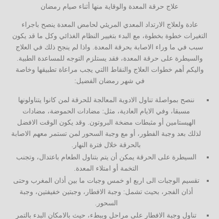
علاج حرقة المعدة والوقاية منها أثناء صيام رمضان
عادة ولعلاج الارتداد المعدي المريئي لحامض المعدة ينصح باجراء
التغيرات خطوة بخطوة، مع البدء بتغيير النظام الغذائي وكل ما قد يكون
سبب في ما وراء الاصابة بحرقة المعدة. واذا لم ينجح ذلك في العلاج
والسيطرة على حرقة المعدة، فقد يستلزم التوجه للمساعدة الطبية.
واليكم أهم خطوات العلاج والنقاط االتي يجب مراعاة تطبيقها وخاصة
في شهر رمضان الفضيل:
ننصح بمواصلة تناول الادوية المعالجة للحرقة لمن كانوا يتناولونها
مسبقا، وفي الايام العادية، مثل: مضادات الحموضة، مضادات
الهيستامين أو مثبطات مضخة البروتون. وقد يكون الوقت الافضل
لذلك بعد وجبة الفطور، أو مع وجبة السحور لمن تستمر معهم الاصابة
بالحرقة خلال فترة النهار.
السيطرة على الحرقة يمكن أن يتم بتناول الطعام باعتدال، وتجنب
التخمة أو امتلاء المعدة.
تقسيم الوجبات الى اربع او خمس وجبات ما بين أذان المغرب وحتى
أذان الفجر، بحيث تشمل: وجبة الافطار، وجبتين خفيفتين، وجبة
السحور.
تناول وجبة الافطار على مراحل وببطء، حيث بالامكان البدء بالتمر