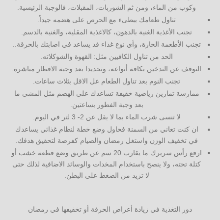
وكوب من الماء، ومن ثم الشوربات، المقبلات، فالوجبة الرئيسية.
تناول طعامك ببطىء مع الحرص على هضمه جيداً.
تجنب الأغذية الغنية بالدهون، كالاغذية المقلية، والغنية بالدسم.
تجنب الأطعمة الحارة، وأي نوع غذاء قد يساعد في اصابتك بالحرقة..
الحد من تناول الكافيين مثل: القهوة والشوكلاته.
التوقف عن التدخين بكافة أنواعه، وتحديدا بعد وجبة الافطار مباشرة.
تجنب النوم بعد تناول الطعام عل الاقل بثلاث ساعات.
ممارسة تمارين رياضية خفيفة تساعدك على الهضم مثل المشي ما
بعد وجبة الفطور بساعتين.
لا تنسى شرب الماء بما لا يقل عن 2- 3 لتر في اليوم.
ان كنت تعاني من السمنة فحاول وضع خطة لنظام غذائي يساعدك
في تخفيف الوزن واستغل رمضان والصيام كفرصة لتحقيق هدفك.
ارفع رأس سريرك ما يقارب 20 سم عن طريق وضع قطعة خشب أو
كتلة تحته، ولا ينصح باستخدام المخدات والوسائد الاضافية لذلك حتى
لا تزيد من الضغط على البطن.
دور التغذية في زيادة أعراض الحرقة أو تخفيفها في رمضان