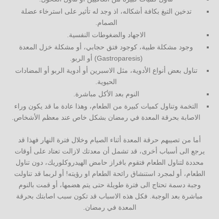
تدخين التبغ بكافة أشكاله، اذ وجد له تأثير على استرخاء عضلة
الصمام.
الاجهاد والضغوطات النفسية.
وجود مشكلة طبية، كوجود فتق حجابي، أو مشكلة خزل المعدة
(Gastroparesis) أو الربو.
تناول بعض أنواع الأدوية، مثل الاسبرين أو أدوية الربو أو المضادات
الحيوية.
النوم بعد الأكل مباشرة.
التخمة وتناول كميات كبيرة من الطعام، وهذا عادة ما قد يكون وراء
الاصابة بحرقة المعدة في رمضان بشكل خاص عند معظم الأشخاص.
أما من تصيبهم حرقة المعدة أثناء الصيام وخلال فترة النهار فهذا قد
يرجع الى أسباب أخرى، قد تشمل أن معدتك لازالت تعتاد على أوقات
محددة لتناول الطعام فتقوم بافراز حامض الهيدروكلوريك، دون تناول
الطعام، أو لمجرد استنشاق رائحة الطعام او رؤيته! أو لربما قد تناولت
وجبة دسمة تحتاج الى فترة طويلة حتى يتم هضمها، أو قمت بالنوم
مباشرة بعد الوجبة. فكل هذه الاسباب قد تكون سبب اصابتك بحرقة
المعدة في رمضان.