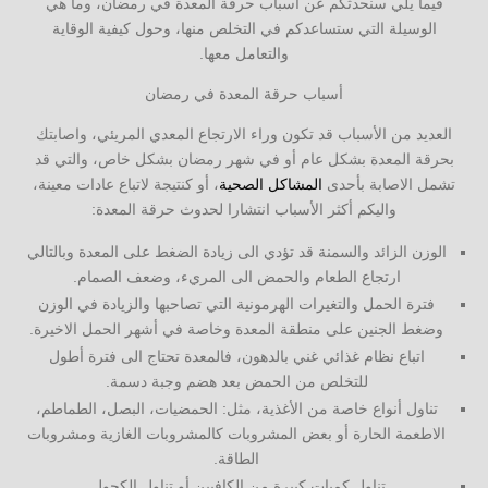
فيما يلي سنحدثكم عن أسباب حرقة المعدة في رمضان، وما هي
الوسيلة التي ستساعدكم في التخلص منها، وحول كيفية الوقاية
والتعامل معها.
أسباب حرقة المعدة في رمضان
العديد من الأسباب قد تكون وراء الارتجاع المعدي المريئي، واصابتك
بحرقة المعدة بشكل عام أو في شهر رمضان بشكل خاص، والتي قد
تشمل الاصابة بأحدى
المشاكل الصحية
، أو كنتيجة لاتباع عادات معينة،
واليكم أكثر الأسباب انتشارا لحدوث حرقة المعدة:
الوزن الزائد والسمنة قد تؤدي الى زيادة الضغط على المعدة وبالتالي
ارتجاع الطعام والحمض الى المريء، وضعف الصمام.
فترة الحمل والتغيرات الهرمونية التي تصاحبها والزيادة في الوزن
وضغط الجنين على منطقة المعدة وخاصة في أشهر الحمل الاخيرة.
اتباع نظام غذائي غني بالدهون، فالمعدة تحتاج الى فترة أطول
للتخلص من الحمض بعد هضم وجبة دسمة.
تناول أنواع خاصة من الأغذية، مثل: الحمضيات، البصل، الطماطم،
الاطعمة الحارة أو بعض المشروبات كالمشروبات الغازية ومشروبات
الطاقة.
تناول كميات كبيرة من الكافيين أو تناول الكحول.