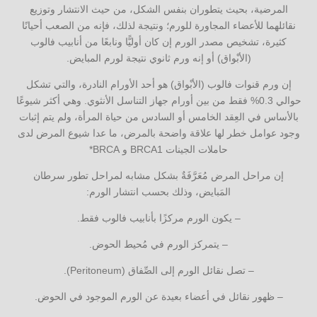
المرضية، بحيث يتطوران بنفس الشكل، من حيث الانتشار وتوزيع
نقائلهما للأعضاء المجاورة للورم؛ ونتيجة لذلك، فإنه من الصعب أحيانًا
كثيرة، تشخيص مصدر الورم إن كان أوليًّا ونابعًا من أنابيب فالوب
(الأبْواق) أو إنه ورم ثانوي نتيجة لورم المبايض.
إن ورم قنوات فالوب (الأبْواق) هو أحد الأورام النادرة، والتي تشكل
حوالي 0.3% فقط من بين أورام جهاز التناسل الأنثوي. وهي أكثر شيوعًا
بالأساس في العِقد الخامس أو السادس من حياة المرأة، ولم يتم إثبات
وجود عوامل خطر لها علاقة واضحة بالمرض، ما عدا شيوع المرض لدى
حاملات الجينات BRCA1 و BRCA*
إن مراحل المرض مُعَرَّفَةٌ بشكل مشابه لمراحل تطور سرطان
المَبايض، وذلك بحسب انتشار الورم:
– يكون الورم مركزًا بأنابيب فالوب فقط.
– يتمركز الورم في مُحيط الحوض.
– تصل نقائل الورم إلى الصِّفاق (Peritoneum).
– ظهور نقائل في أعضاء بعيدة عن الورم الموجود في الحوض.