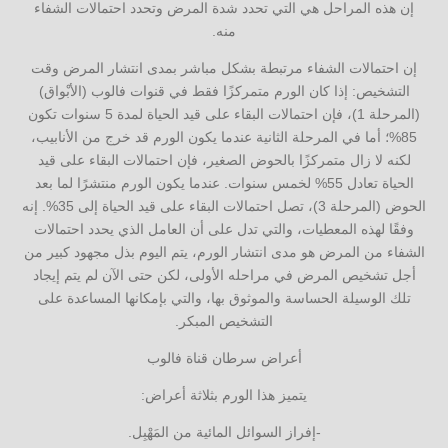
إن هذه المراحل هي التي تحدد شدة المرض وتحدد احتمالات الشفاء
منه.
إن احتمالات الشفاء مرتبطة بشكل مباشر بمدى انتشار المرض وقت
التشخيص: إذا كان الورم متمركزًا فقط في قنوات فالوب (الأبْواق)
(المرحلة 1)، فإن احتمالات البقاء على قيد الحياة لمدة 5 سنوات تكون
85%؛ أما في المرحلة الثانية عندما يكون الورم قد خرج من الأنابيب،
لكنه لا زال متمركزًا بالحوض الصغير، فإن احتمالات البقاء على قيد
الحياة تعادل 55% لخمس سنوات. عندما يكون الورم منتشرًا لما بعد
الحوض (المرحلة 3)، تصل احتمالات البقاء على قيد الحياة إلى 35%. إنه
وفقًا لهذه المعطيات، والتي تدل على أن العامل الذي يحدد احتمالات
الشفاء من المرض هو مدى انتشار الورم، يتم اليوم بذل مجهود كبير من
أجل تشخيص المرض في مراحله الأولى، لكن حتى الآن لم يتم إيجاد
تلك الوسيلة الحساسة والموثوق بها، والتي بإمكانها المساعدة على
التشخيص المبكر.
أعراض سرطان قناة فالوب
يتميز هذا الورم بثلاثة أعراض:
-إفراز السوائل المائية من المَهْبِل.