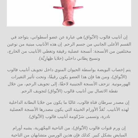
إن أنابيب فالوب (الأبْواق) هي عبارة عن عضو أسطواني، يتواجد في
القسم الأعلى الجانبي من جسم الرحم. إن هذه الأنابيب مبنية من نوعين
مختلفين من الأنسجة: أنسجة عضلية رقيقة وتغطي الأنابيب من الخارج،
ونسيج بِطاني داخلي (خلايا ظِهارِيَّة).
يتم إخصاب البويضة بواسطة الحيوان المنوي داخل تجويف أنابيب فالوب
(الأبْواق)، ومن هنا فإن هذا العضو يكون رقيقًا، وتحت تأثير التغيرات
الهورمونية. تزحف الأنسجة الجنينية لاحقًا، إلى تجويف الرحم، من خلال
نقطة الاتصال بين أنابيب فالوب (الأبْواق) لتجويف الرحم.
إن مصدر سرطان قناة فالوب، غالبًا ما يكون من خلايا البطانة الداخلية
لهذه الأنابيب. تُعَدُّ الأورام الخبيثة التي يكون مصدرها الأنسجة العضلية
نادرة، وتسمى سَرْكومة أنابيب فالوب (الأبْواق).
إن ورم قنوات فالوب (الأبْواق)، من الناحية المِجْهَرية، يشبه أورام
المبايض بشكل كبير. كذلك فإن هذين الورمين متشابهان من الناحية