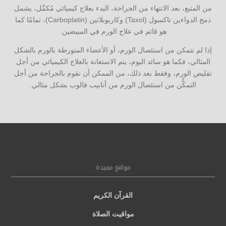
من المتبع، بعد الانتهاء من الجراحة، البدء بعلاج كيميائي مُكمِّل، يشمل
دمج الدواءين تاكسول (Taxol) وكاربوبلاتين (Carboplatin)، تمامًا كما
هو قائم في علاج الورم في المبيضين.
إذا لم نتمكن من استئصال الورم، أو الأعضاء المتورطة بالورم بالشكل
المثالي، فكما هو سائد اليوم، يتم الاستعانة بالعلاج الكيميائي من أجل
تقليص الورم، وفقط بعد ذلك، من الممكن أن نقوم بالجراحة من أجل
التمكُّن من استئصال الورم من أنابيب فالوب بشكل مثالي.
مواقع مفيدة
القرآن الكريم
مواقيت الصلاة