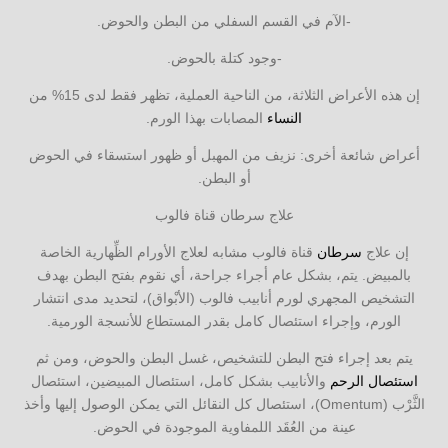
-الآم في القسم السفلي من البطن والحوض.
-وجود كتلة بالحوض.
إن هذه الأعراض الثلاثة، من الناحية العملية، تظهر فقط لدى 15% من
النساء
المصابات بهذا الورم.
أعراض شائعة أخرى: نزيف من المهبل أو ظهور استسقاء في الحوض
أو البطن.
علاج سرطان قناة فالوب
إن علاج
سرطان
قناة فالوب مشابه لعلاج الأورام الظِّهارية الخاصة
بالمبيض. يتم، بشكل عام أجراء جراحة، أي نقوم بفتح البطن بهدف
التشخيص المجهري لورم أنابيب فالوب (الأبْواق)، لتحديد مدى انتشار
الورم، وإجراء استئصال كامل بقدر المستطاع للأنسجة الورمية.
يتم بعد إجراء فتح البطن للتشخيص، غسل البطن والحوض، ومن ثم
استئصال الرحم
والأنابيب بشكل كامل، استئصال المبيضين، استئصال
الثَّرْب (Omentum)، استئصال كل النقائل التي يمكن الوصول إليها وأخذ
عينة من العُقَد اللمفاوية الموجودة في الحوض.