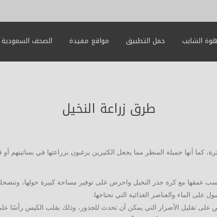
وة الشايب
حمل التطبيق
مواقع مفيدة
الصحف السعودية
طرق زراعة النخيل
ة، كما أنها جميلة المنظر مما يجعل الكثيرين يرغبون بزراعتها في بساتينهم أو ف
 يتناسب عمقها مع كرة جذر النخيل واحرص على توفير مساحة كبيرة حولها، و
 على الماء والعناصر الغذائية التي تحتاجها.
رص على تقليل الأضرار التي يمكن أن تحدث للجذور، وذلك بقلب الكيس رأسًا 