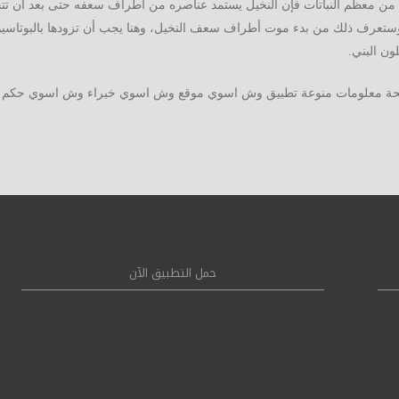
 من معظم النباتات فإن النخيل يستمد عناصره من أطراف سعفه حتى بعد أن تتحوّ
 وستعرف ذلك من بدء موت أطراف سعف النخيل، وهنا يجب أن تزودها بالبوتاسيوم 
ون البني.
يحة معلومات منوعة تطبيق وش اسوي موقع وش اسوي خبراء وش اسوي حكم 
حمل التطبيق الآن