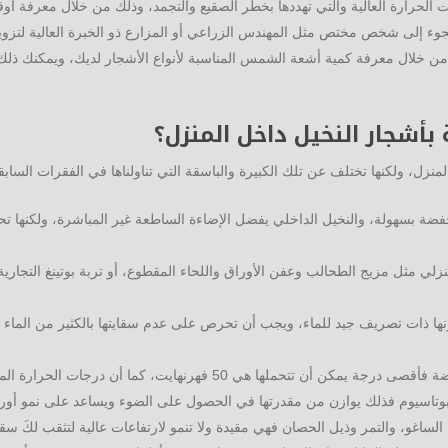
لحرارة العالية والتي تهددها بخطر الصقيع والتجمد، وذلك من خلال معرفة أوقا
 اللجوء إلى شخص مختص مثل المهندس الزراعي أو المزارع ذو الخبرة العالية لتزوي
 خلال معرفة كمية أشعة الشمس المناسبة لأنواع الأشجار لديك، ويمكنك ذلك 
ة بأشجار النخيل داخل المنزل؟
منزل، ولكنها تختلف عن تلك الكبيرة والباسقة التي تناولناها في الفقرات السابق
خفضة بسهولة، والنخيل الداخلي يفضل الإضاءة الساطعة غير المباشرة، ولكنها 
نزلي مثل مزيج الطحالب وعفن الأوراق واللحاء المقطوع، أو تربة بوتينغ التجار
 لكونها ذات تصريف جيد للماء، ويجب أن تحرص على عدم سقايتها بالكثير من الماء ا
هرنهايت، كما أن درجات الحرارة المنخفضة تهدد حياتها وقد تموت.
البوتاسيوم فذلك يوازن من مقدرتها في الحصول على الضوء ويساعد على نمو أوراقه
ل الساغو، والتمر وذيل الحصان فهي مقيدة ولا تنمو لارتفاعات عالية لتثقب لكَ س