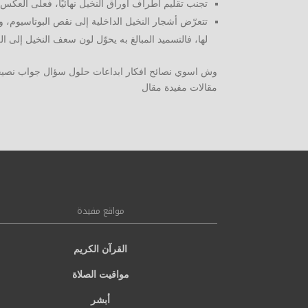
تجنب تقليم أطراف أوراق النخيل نهائيًا، فعلى العكس
تتعرّض أشجار النخيل الداخلية إلى نقص البوتاسيوم،
لها، فالتسميد المبالغ به يحوّل لون سعف النخيل إلى الل
وش اسوي نصائح افكار ابداعات حلول سؤال جواب نص
مقالات مفيدة مقال
مواقع مفيدة
القرآن الكريم
مواقيت الصلاة
أبشر