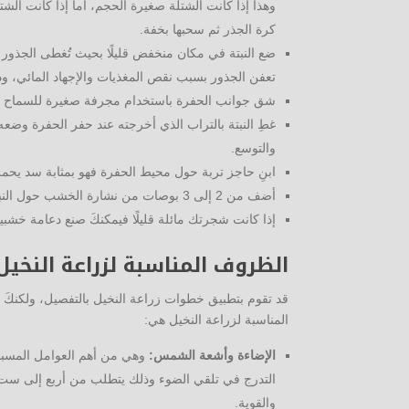
وهذا إذا كانت الشتلة صغيرة الحجم، أما إذا كانت الش
كرة الجذر ثم سحبها بخفة.
ضع النبتة في مكان منخفض قليلًا بحيث تُغطى الجذور ب
تعفن الجذور بسبب نقص المغذيات والإجهاد المائي، و
شق جوانب الحفرة باستخدام مجرفة صغيرة للسماح للج
غطِ النبتة بالتراب الذي أخرجته عند حفر الحفرة وضعه
والتوسع.
ابنِ حاجز تربة حول محيط الحفرة فهو بمثابة سد يحمل
أضف من 2 إلى 3 بوصات من نشارة الخشب حول النبتة فذلك سيحميها من الجفاف السريع ومن نمو الأعشاب الضارة حولها.
إذا كانت شجرتك مائلة قليلًا فيمكنكَ صنع دعامة خش
الظروف المناسبة لزراعة النخيل
قد تقوم بتطبيق خطوات زراعة النخيل بالتفصيل، ولكنكَ ت
المناسبة لزراعة النخيل هي:
الإضاءة وأشعة الشمس:
وهي من أهم العوامل المسببة
التدرج في تلقي الضوء وذلك يتطلب من أربع إلى ست أ
والقوية.