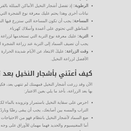
الرطوبة:
إذ تفضل أشجار النخيل الأماكن المبللة بالق
نباتات أخرى وهذا يحتم عليك معرفة نوع الشجرة التي
المساحة:
يجب أن تكون المساحة التي ستزرع فيها النخ
المناطق التي تحتوي على أعمدة وأسلاك كهرباء.
التربة:
عليك معرفة نوع التربة التي تستخدمها لزراعة ا
يجب أن تضيف السماد إلى التربة عند زراعة الشجرة لت
وقت الزراعة:
عليكَ الابتعاد عن الأيام شديدة الحرار
الأفضل لزراعة النخيل.
كيف أعتني بأشجار النخيل بعد ز
الآن وقد زرعت أشجار النخيل فمهمتك لم تنتهي بعد، فكي
بها بعد الزراعة، بأخذ ما يلي بعين الاعتبار:
احرص على سقاية النخيل باستمرار وتزويده بالماء لكن
التراب والمسه بين أصابعك، يجب أن يبقى رطبًا وبار
ضع السماد لأشجار النخيل بانتظام فهو من الاحتياجات ال
أما المغنيسيوم والحديد فهما مهمان للأوراق على وجه الخصوص، 