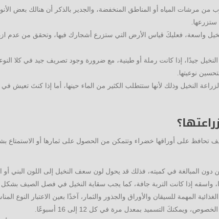
رب من مرشات المياه أو المناطق المنخفضة، والجدير بالذكر أن هنالك بعض الأنو
 ستزرعها.
يل واسعة، فعليكَ قياس الأرض التي ستزرع أشجارك فيها، وتحقق من عدم ازدحام 
لنخيل جيدًا، إذا كانت رملة أو طينية، مع ضرورة وجود تصريف جيد في كلا النوعي
حسين نوعيتها.
ة لزراعة النخيل وذلك لأنها ستتطلب الكثير من الماء حينها، أما إذا كنتَ تعيش 
راعتها؟
ف تحافظ على أوراقها خضراء وتتمكن من الحصول على ثمارها أو الاستمتاع بشكلها
 دون المبالغة في كميته، فذلك قد يحول لون سعف النخيل إلى اللون البني أو ال
دًا، واسقه إذا كانت التربة جافة، كما يجب سقاية النخيل في فصل الصيف بشكل 
غذائية المهمة للسيقان والأوراق والجذور والثمار، آخذًا بعين الاعتبار النوع ا
ويمكنكَ التسميد بمعدل مرة في كل 12 إلى 16 أسبوعًا.