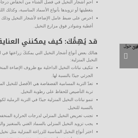
احمِ أشجار النخيل في فصل الشتاء من انخفاض درجات ا
بتغطيتها أو تزويدها بأنواع الأسماد المناسبة، وكذلك
احرص على ضبط عامل الإضاءة لأشجار النخيل وذلك من
أغطية وشوادر فوق مزارع النخيل.
قد يُهِمُّكَ: كيف يمكنني العناي
هنالك بعض أنواع أشجار النخيل التي يمكنكَ زراعتها في ال
النخيل المنزلية:
تتكيف نباتات النخيل الداخلية مع ظروف الإضاءة المن
الجزئي جيدًا بالنسبة لها.
تعدّ التربة المسامية الفضفاضة هي الأفضل للنخيل الم
تربة التأصيص للحفاظ على رطوبة النخيل.
تنمو نباتات النخيل المنزلية جيدًا في التربة الرملية
بالنسبة للنخيل.
تجنب تعريض النخيل المنزلي لدرجات الحرارة المنخفضة فأقصى درجة يمكن أن تتحملها هي 50 ف
يجب تزويد النخيل المنزلي بالسماد الغني بالمنغنيز و
اختر أنواع النخيل المناسبة للزراعة المنزلية مثل نخي