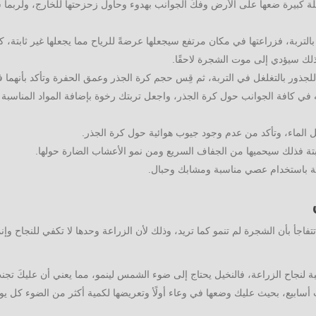
تلة كبيرة ضعها على الأرض وفكّ الجوانب بهدوء وحاول زحزحتها للخارج، ولربما 
التربة، فزراعتها في مكان مرتفع سيجعلها عرضةً للرياح مما يجعلها غير ثابتة،
ذلك سيؤدي إلى موت الشجرة لاحقًا.
ذور بالتغلغل في التربة، ثم قِس حجم كرة الجذر وعمق الحفرة وتأكد بأنهما 
 في كافة الجوانب حول كرة الجذر، واجعل تربتك رخوة بإضافة المواد المناسبة ل
 الماء، وتأكد من عدم وجود جيوب هوائية حول كرة الجذر.
بية باستخدام عصي مناسبة ومشابك وحبال.
تفاجأ بأن الشجرة لم تنمو كما تريد، وذلك لأن الزراعة وحدها لا تكفي للنجاح و
 لنجاح الزراعة، فالنخيل يحتاج إلى ضوء الشمس لينمو، مما يعني أن عليكَ تجن
سابيع، بحيث عليك وضعها في وعاء أولًأ وتعريضها لكمية أكثر من الضوء كل يو