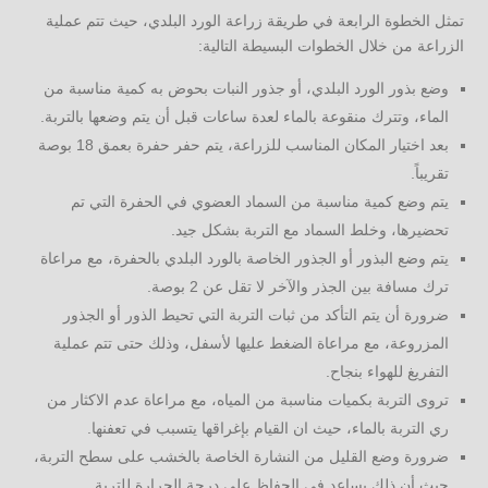
تمثل الخطوة الرابعة في طريقة زراعة الورد البلدي، حيث تتم عملية
الزراعة من خلال الخطوات البسيطة التالية:
وضع بذور الورد البلدي، أو جذور النبات بحوض به كمية مناسبة من
الماء، وتترك منقوعة بالماء لعدة ساعات قبل أن يتم وضعها بالتربة.
بعد اختيار المكان المناسب للزراعة، يتم حفر حفرة بعمق 18 بوصة
تقريباً.
يتم وضع كمية مناسبة من السماد العضوي في الحفرة التي تم
تحضيرها، وخلط السماد مع التربة بشكل جيد.
يتم وضع البذور أو الجذور الخاصة بالورد البلدي بالحفرة، مع مراعاة
ترك مسافة بين الجذر والآخر لا تقل عن 2 بوصة.
ضرورة أن يتم التأكد من ثبات التربة التي تحيط الذور أو الجذور
المزروعة، مع مراعاة الضغط عليها لأسفل، وذلك حتى تتم عملية
التفريغ للهواء بنجاح.
تروى التربة بكميات مناسبة من المياه، مع مراعاة عدم الاكثار من
ري التربة بالماء، حيث ان القيام بإغراقها يتسبب في تعفنها.
ضرورة وضع القليل من النشارة الخاصة بالخشب على سطح التربة،
حيث أن ذلك يساعد في الحفاظ على درجة الحرارة للتربة.