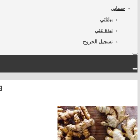
حسابي
بياناتي
نبذة عني
تسجيل الخروج
و