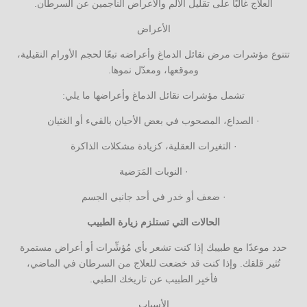
العلاج غالبًا على تقليل الألم والأعراض الناجمين عن السرطان.
الأعراض
تتنوع مؤشرات مرض نقائل الدماغ وأعراضه تبعًا لحجم الأورام النقيلية،
وموقعها، ومعدّل نموها.
تشمل مؤشرات نقائل الدماغ وأعراضها ما يلي:
· الصداع، المصحوب في بعض الأحيان بالقيء أو الغثيان
· التغيرات العقلية، كزيادة مشكلات الذاكرة
· النوبات المَرَضية
· ضعف أو خدر في أحد جانبي الجسم
الحالات التي تستلزم زيارة الطبيب
حدد موعدًا مع طبيبك إذا كنت تشعر بأي مُؤشِّرات أو أعراض مستمرة
تُثير قلقك. وإذا كنت قد خضعت للعلاج من السرطان في الماضي،
فأخبِر الطبيب عن تاريخك الطبي.
الأسباب