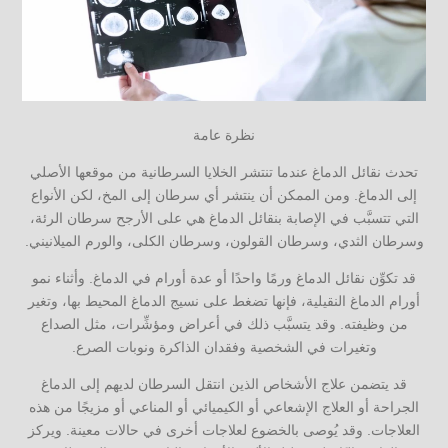
نظرة عامة
تحدث نقائل الدماغ عندما تنتشر الخلايا السرطانية من موقعها الأصلي
إلى الدماغ. ومن الممكن أن ينتشر أي سرطان إلى المخ، لكن الأنواع
التي تتسبَّب في الإصابة بنقائل الدماغ هي على الأرجح سرطان الرئة،
وسرطان الثدي، وسرطان القولون، وسرطان الكلى، والورم الميلانيني.
قد تكوِّن نقائل الدماغ ورمًا واحدًا أو عدة أورام في الدماغ. وأثناء نمو
أورام الدماغ النقيلية، فإنها تضغط على نسيج الدماغ المحيط بها، وتغير
من وظيفته. وقد يتسبَّب ذلك في أعراض ومؤشِّرات، مثل الصداع
وتغيرات في الشخصية وفقدان الذاكرة ونوبات الصرع.
قد يتضمن علاج الأشخاص الذين انتقل السرطان لديهم إلى الدماغ
الجراحة أو العلاج الإشعاعي أو الكيميائي أو المناعي أو مزيجًا من هذه
العلاجات. وقد يُوصى بالخضوع لعلاجات أخرى في حالات معينة. ويركز