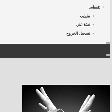
حسابي
بياناتي
نبذة عني
تسجيل الخروج