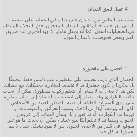
تقبل لصق الديدان
سيساعد التخلص من الديدان على خيلك في الحفاظ على صحته
المثلى. إن تعليم خيلك لقبول الديدان المعجون يجعل التحكم المنتظم
في الطفيليات أسهل. كما أنه يجعل تناول الأدوية الأخرى عن طريق
الفم وبعض فحوصات الأسنان أسهل.
احصل على مقطورة
الحصان الذي لا يتم تحميله على مقطورة بهدوء ليس فقط محبطًا –
بل يمكن أن يكون خطيرًا. قد لا تخطط لمغادرة ممتلكاتك مع حصانك.
لكن هذا لا يعني أنه لا ينبغي أن يتعلم ركوب مقطورة. يمكن أن تحدث
حالات الطوارئ وقد تضطر إلى اصطحاب الحصان إلى عيادة بيطرية.
على مدى السنوات القليلة الماضية ، اضطر العديد من الأشخاص
الذين لم يتوقعوا أبدًا إلى الإخلاء بسبب الحرائق أو الفيضانات أو
غيرها من الكوارث. أو قد تغير رأيك بشأن الذهاب إلى عروض
الخيول. وبينما قد لا تحلم أبدًا ببيع خيلك ، يمكن أن يحدث ما هو غير
متوقع. في كثير من الأحيان الخيول التي لا تقود بشكل جيد ، لا يتم
تحميلها بشكل جيد.