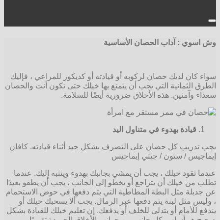
وش اسوي : آداب الحصان الأساسية
سواء كان لديك حصان لركوبه أو قيادته أو كديكور للمراعي ، فإليك
الطرق الثمانية التي يجب أن يتمتع بها خيلك حتى تكون أنت والحصان
سعداء وآمنين. هذه الأخلاق ضرورية أيضًا للسلامة.
قيادة بهدوء في متناول اليد
يجب تدريب كل حصان على التصرف بشكل جيد أثناء قيادته. كافان
إيماجيس / ستون / جيتي إيماجيس
عندما تقود خيلك ، يجب أن يمشي بجانبك بهدوء وينتبه إليك. عندما
تطلب من خيلك أن يتراجع أو يخطو إلى الجانب ، يجب أن يطفو بعيدًا
عن جديلة مثل البطة المطاطية التي يتم دفعها في حوض الاستحمام
، وليس مثل لبنة يتم دفعها عبر الرمال. يجب ألا يسحبك خيلك أو
يندفع للأمام أو يتدلى للخلف أو يدفعك. إن تعليم خيلك للقيادة بشكل
صحيح هو أساس كل جانب من جوانب الأخلاق الحميدة تقريبًا.