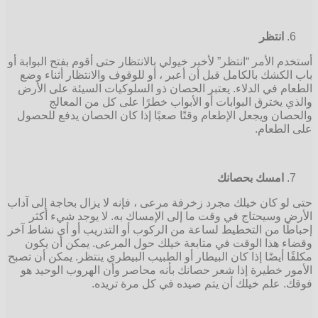
انتظر
أستخدم الأمر “انتظر” لأخبر خيولي بالانتظار حتى أقوم بفتح البوابة أو
باب الكشك بالكامل قبل أن أعبر ، أو للوقوف والانتظار أثناء وضع
الطعام في الدلاء. يعتبر الحصان ذو السلوكيات السيئة على الأرض
والذي يخترق البوابات أو الأبواب خطرًا على كل من المعالج
والحصان ويجعل الإطعام وقتًا صعبًا إذا كان الحصان يدفع للحصول
على الطعام.
امسك بحصانك
حتى لو كان خيلك مجرد زخرفة مرعى ، فإنه لا يزال بحاجة إلى آداب
الأرض وسيحتاج في وقت ما إلى الإمساك به. لا يوجد شيء أكثر
إحباطًا من التخطيط لساعة من الركوب أو التدريب أو أي نشاط آخر
وقضاء هذا الوقت في متابعة خيلك حول المرعى. يمكن أن يكون
مكلفًا أيضًا إذا كان البيطار أو الطبيب البيطري ينتظر. يمكن أن تصبح
الأمور خطيرة إذا شعر حصانك بأنه محاصر وأن الهروب الوحيد هو
فوقك. علم خيلك أن يتم صيده في كل مرة تريده.