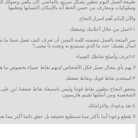
طبيعة العمل اليوم تتطور بشكل سريع، بالماضي كان يكفي وصولك للعمل
وسلوكيات ومعارف من حسن الحظ أنه بالإمكان اكتسابها وتعلمها.
والآن إليكم أهم اسرار النجاح
١-اعمل من خلال أحلامك وشغفك
سر المتعة بالعمل تتضمنه كلمة التميز، أن تعرف كيف تعمل شيئا ما بش
اسأل نفسك: حدد ما الذي تستمتع به وتجده ذا معنى؟
٢-اعرف وأصلح نقاطك العمياء
لا يهم بأي مجال تعمل فكل الأشخاص لديهم نقاط عمياء بخصوص ما ه
٣-استخدم نقاط قوتك ونقاط ضعفك
يتحقق النجاح بتطوير نقاط قوتنا وليس باستبعاد نقاط ضعفنا. ابنِ ع
الشخصية ومن أمثلتها تقييم هاريسون
٤-نفذ وعودك والتزاماتك
لا تقطع وعودا أبدا بأكثر مما تستطيع تحقيقه بل حقق دائما أكثر مما تعد 