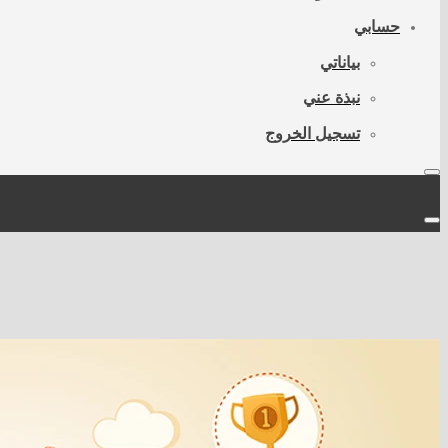
حسابي
بياناتي
نبذة عني
تسجيل الخروج