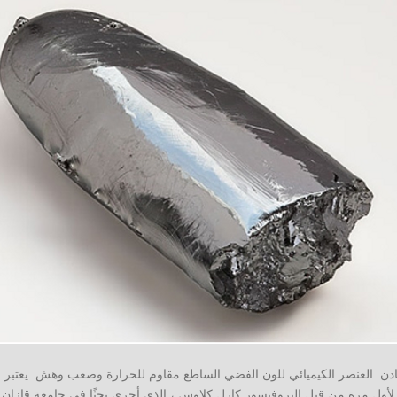
. العنصر الكيميائي للون الفضي الساطع مقاوم للحرارة وصعب وهش. يعتبر ال