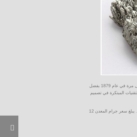
هو أحد أغلى المعادن في العالم على وجه الأرض. تم اكتشاف العنصر الفضي ذو اللون الأصفر لأول مرة في عام 1879 بفضل
تقنيات المبتكرة في تصميم
المعدات الرياضية مصنوعة من السبائك مع هذا العنصر. تتركز أكبر رواسب سكانديوم في مدغشقر والنرويج. يبلغ سعر جرام المعدن 12