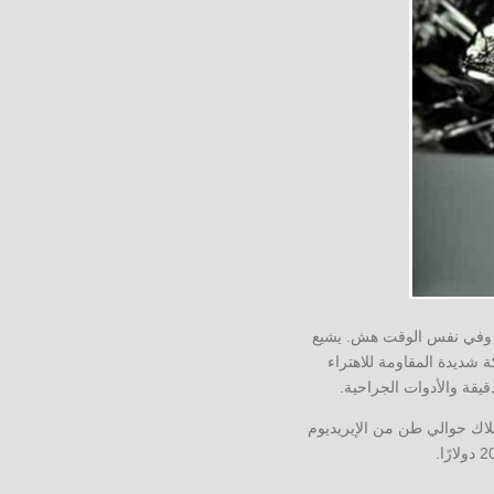
لب وفي نفس الوقت هش. يشيع
 شديدة المقاومة للاهتراء
قيقة والأدوات الجراحية.
ني S. Tennat ،الذي اكتشفه في عام 1803. حاليًا ، يتم استهلاك حوالي طن من الإيريديوم