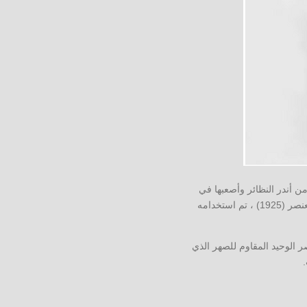
من أندر النظائر وأصعبها في
الحصول عليها وطلبها. بسبب كثافته العالية ، يعتبر الرينيوم أحد أكثر المعادن مقاومة للحرارة. منذ اكتشاف العنصر (1925) ، تم استخدامه
ر الوحيد المقاوم للصهر الذي