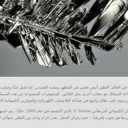
في العالم. النظير أبيض فضي في المظهر ويشبه القصدير. إنه ثقيل جدًا وص
عة السبائك مع معادن أخرى مثل البلاتين. المجوهرات المصنوعة من هذه السبيكة
ريديوم على نطاق واسع في صناعة التلامسات الكهربائية والموازين الكيميائية الد
تعرف العالم على المعدن بفضل الكيميائي البريطا
ردها هو جنوب إفريقيا – حيث يتركز الحقل. يقدر غرام واحد من النظير بحوالي 20 دولارًا.