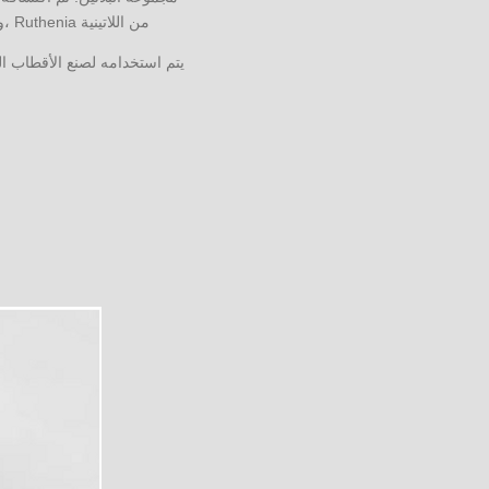
من اللاتينية Ruthenia ،والتي تعني روس / روسيا. يستخدم الروثينيوم بنشاط في المجوهرات والإلكترونيات والصناعات الكيماوية.
يتم استخدامه لصنع الأقطاب ال