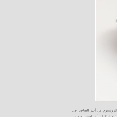
روثينيوم من أندر العناصر في
مجموعة البلاتين. تم اكتشافه لأول مرة من قبل البروفيسور كارل كلاوس ، الذي أجرى بحثًا في جامعة قازان عام 1844. يأتي اسم العنصر