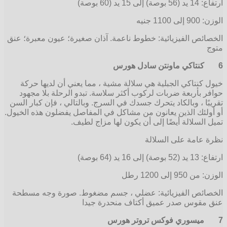
ارتفاع: 14 يد (56 بوصة) إلى 15 يد (60 بوصة)
الوزن: 900 إلى 1100 جنيه
الخصائص الفيزيائية: خطوط ناعمة. آذان صغيرة؛ عيون معبرة؛ عنق
متوج
6
كنتاكي ماونتن سادل هورس
خيول كنتاكي الجبلية هي سلالة مشية ، مما يعني أن لديها حركة
حوافر بأربعة ضربات لركوب أكثر سلاسة. تبدو الرحلة بلا مجهود
تقريبًا ، وبالكاد يتحرك جسدك في السرج. وبالتالي ، فإن كبار السن
أو أولئك الذين يعانون من مشاكل في المفاصل يفضلون هذه الخيول.
تميل السلالة أيضًا إلى أن يكون لها مزاج لطيف.
نظرة عامة على السلالة
ارتفاع: 13 يد (52 بوصة) إلى 16 يد (64 بوصة)
الوزن: من 950 إلى 1200 رطل
الخصائص الفيزيائية: عضلي ، جسم مضغوط. صورة وجه مسطحة
عنق مقوس صدر عميق أكتاف منحدرة جيدا
7
ميسوري فوكس تروتر هورس