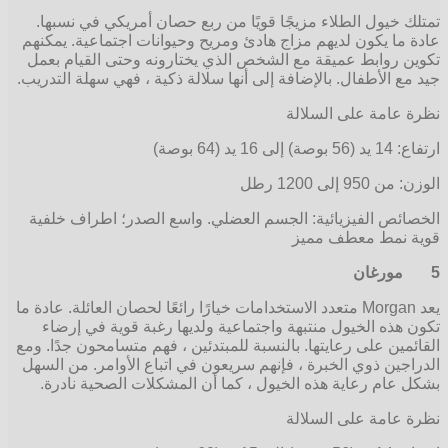
تمتلك خيول الطلاء مزيجًا قويًا من ربع حصان أمريكي في نسبها.
عادة ما يكون لديهم مزاج هادئ ومريح وحيوانات اجتماعية. يمكنهم
تكوين روابط عميقة مع الشخص الذي يختارونه وحتى القيام بعمل
جيد مع الأطفال. بالإضافة إلى أنها سلالة ذكية ، فهي سهلة التدريب.
نظرة عامة على السلالة
ارتفاع: 14 يد (56 بوصة) إلى 16 يد (64 بوصة)
الوزن: من 950 إلى 1200 رطل
الخصائص الفيزيائية: الجسم العضلي. واسع الصدر؛ اطراف خلفية
قوية نمط معطف مميز
5
مورغان
يعد Morgan متعدد الاستخدامات خيارًا رائعًا لحصان العائلة. عادة ما
تكون هذه الخيول منتبهة واجتماعية ولديها رغبة قوية في إرضاء
القائمين على رعايتها. بالنسبة للمبتدئين ، فهم متسامحون جدًا. ومع
الدراجين ذوي الخبرة ، فإنهم سريعون في اتباع الأوامر. من السهل
بشكل عام رعاية هذه الخيول ، كما أن المشكلات الصحية نادرة.
نظرة عامة على السلالة