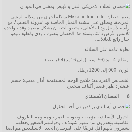
يعتبر حصان Missouri fox trotter سلالة أخرى من سلالة المشي
المريحة. ويطلق على مشية التمبل الخاصة بها “هرولة الثعلب”. مع
رأسه لأسفل وذيله لأعلى ، يخطو الحصان بشكل متعمد وقدم واحدة
تلامس الأرض دائمًا. يتمتع هذا الحصان بتصرف ودي ولطيف وهو
خيار رائع للعائلات.
نظرة عامة على السلالة
ارتفاع: 14 يد (56 بوصة) إلى 16 يد (64 بوصة)
الوزن: 900 إلى 1200 رطل
الخصائص الفيزيائية: ملامح الوجه المستقيمة. آذان مدبب؛ جسم
عضلي؛ ظهر قصير أكتاف منحدرة
8
الحصان الايسلندي
الخيول الأيسلندية مؤمنة ، وطويلة العمر ، ومقاومة للظروف
القاسية. ينحدرون من مهور شيتلاند ، وقوامهم الصغير يجعلهم
يشعرون بأنهم أقل فرضًا على الفرسان الجدد. الأيسلنديين هم أيضا