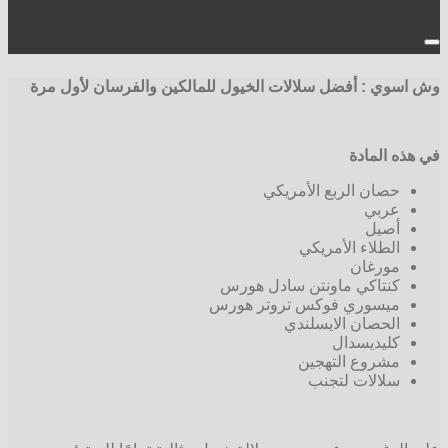
وش اسوي : أفضل سلالات الخيول للمالكين والفرسان لأول مرة
في هذه المادة
حصان الربع الأمريكي
عربي
أصيل
الطلاء الأمريكي
مورغان
كنتاكي ماونتن سادل هورس
ميسوري فوكس تروتر هورس
الحصان الايسلندي
كليديسدال
مشروع التهجين
سلالات لتجنب