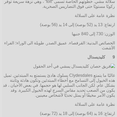
سلالة مشي. خطوتهم الخاصة تسمى “tolt” ، وهي نزهة سريعة توفر
ركوبًا مستويًا حتى فوق التضاريس الصخرية.
نظرة عامة على السلالة
ارتفاع: 13 يد (52 بوصة) إلى 14 يد (56 بوصة)
الوزن: 730 إلى 840 جنيها
الخصائص البدنية: القرفصاء. عميق الصدر. طويلة الى الوراء؛ الفراء
الأشعث
9
كليديسدال
غالبًا ما يتمتع Clydesdales بسلوك هادئ يستمتع به المبتدئين. تميل
هذه الخيول إلى التسامح مع أخطاء المبتدئين وتكون هادئة وثابتة
بشكل عام. لكن الجانب السلبي لها هو حجمها. في بعض الأحيان ، قد
يكون من الصعب تحديد مقاس السرج لهذه الخيول الكبيرة. وقد
يكون الأمر مخيفًا أو يمثل تحديًا لأشخاص معينين.
نظرة عامة على السلالة
ارتفاع: 16 يد (64 بوصة) إلى 18 يد (72 بوصة)