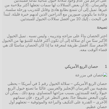
على الرغم من عدم وجود سلالة خيول مثالية تمامًا للمبتدئين
والفرسان ، إلا أن بعض السلالات لها سمات تجعلها أكثر ملاءمة من
غيرها. تميل إلى أن تتمتع بطابع هادئ وقابل للتدريب ورحلة سلسة.
وعادة ما يكونون صبورين مع الدراجين الذين لديهم خبرة قليلة. لتبدأ
في البحث ، إليك 10 من أفضل سلالات الخيول للمبتدئين.
نصيحة
اختر الحصان بناءً على مزاجه وتدريبه ، وليس نسبه . تميل الخيول
الأكبر سنًا من أي سلالة إلى أن تكون أكثر قابلية للتنبؤ بها من الخيول
الأصغر سنًا. أفضل طريقة لمعرفة ما إذا كان الحصان مناسبًا لك هي
قضاء الوقت معه.
1
حصان الربع الأمريكي
حصان الربع الأمريكي – سلالة الخيول رقم 1 في أمريكا – يحظى
بشعبية بين الفرسان الإنجليز والغربيين. غالبًا ما تصنع خيول الربع
خيولًا رائعة للمبتدئين بسبب مزاجها المتساوي. ومع ذلك ، يمكن أن
يكون البعض نشيطًا جدًا. بغض النظر عن الروح ، فإن سماتهم
الأخرى – القدرة على التكيف والبراعة والموثوقية – تجعلهم أول
حصان عظيم.