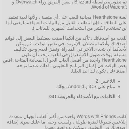
تم تطويره بواسطة Blizzard ، نفس الفريق وراء Overwatch و
World of Warcraft.
لعبة Hearthstone مجانية للعب على أي منصة ، ولأنها لعبة تعتمد
على البطاقة ، فإنها تتطلب القليل من البيانات للعبها (مما يعني أنها
لن تستخدم الكثير من استخدامك الشهري للبيانات ).
للعب مع أصدقائك ، تأكد من أنكما أضفت بعضكما البعض إلى قوائم
أصدقائك وأنكما متصلان بالإنترنت في نفس الوقت ، ثم يمكن
لأحدكما أن يتحدى الآخر في المباراة. ونظرًا لعدم وجود تكاليف
مسبقة ووقت طويل للاستغراق في اللعبة ، يجب أن تكون
Hearthstone واحدة من أفضل ألعاب الجوال المجانية المتاحة. اقض
بعض الوقت في إكمال البرنامج التعليمي ، لذلك عندما تواجه
أصدقاءك ، تكون لك اليد العليا.
اللاعبين: 2
متاح على iOS و Android مجانًا.
الكلمات مع الأصدقاء والخربشة
GO
كانت Words with Friends واحدة من أكثر ألعاب الجوال متعددة
اللاعبين شيوعًا لفترة طويلة ، ولسبب وجيه. ما عليك سوى إضافة
أصدقائك في التطبيق ويمكنك بدء لعبة معهم!