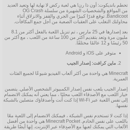
تحطم بانديكوت: أون ذا رن! هي لعبة ركض لا نهاية لها وتعيد العديد
من المواقع والشخصيات الشهيرة من سلسلة OG Crash
Bandicoot. توقع قدرًا كبيرًا من الجري والقفز والانزلاق أثناء
محاولتك التغلب على العقبات الصعبة من أجل جمع المكافآت.
بعد إصدارها في 25 مارس ، تم تنزيل اللعبة بالفعل أكثر من 8.1
مليون مرة وتعد بتقديم أكثر من 100 ساعة من اللعب ، مع أكثر من
50 رئيسًا و 12 عالمًا مختلفًا.
متوفر على iOS و Android
ماين كرافت: إصدار الجيب
Minecraft هي واحدة من أكثر ألعاب الفيديو شيوعًا لجميع الفئات
العمرية.
إصدار الجيب يلعب نفس إصدار الكمبيوتر الشخصي الأصلي. يتضمن
خيار اللعب مع الأصدقاء اللعب محليًا ، مما يعني أنه يمكنك الانضمام
إلى نفس اللعبة عبر Wi-Fi إذا كنت أنت وأصدقاؤك متصلين بالشبكة
نفسها.
إذا كنت لا تستخدم نفس الشبكة ، فيمكنك الانضمام إلى اللعبة معًا
باللعب على نفس الخادم. Minecraft Pocket هي واحدة من أفضل
الألعاب التي يمكنك لعبها مع الأصدقاء عبر الإنترنت. إنها أيضًا طريقة