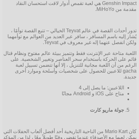
Genshin Impact هي لعبة تقمص أدوار لاقت استحسان النقاد
مقدمة من MiHoYo.
تدور أحداث القصة في عالم Teyvat الخيالي – تتبع القصة توأمًا ،
يُشار إليه باسم المسافر ، سافر عبر العديد من العوالم مع توأمهما
ولكن انفصل عنهما إله غير معروف في Teyvat.
اللعبة متاحة عبر الإنترنت فقط وتتميز ببيئة عالم مفتوح ونظام قتال
قائم على الحركة باستخدام سحر العناصر وتغيير الشخصية. على
الرغم من أن اللعبة مجانية للتنزيل ، إلا أنها تتضمن تسييل لعبة
gacha للاعبين للحصول على شخصيات وأسلحة وموارد أخرى
جديدة.
اللاعبين: ما يصل إلى 4
متاح على iOS و Android مجانًا
جولة ماريو كارت
كان Mario Kart من الناحية التاريخية أحد أفضل ألعاب الحفلات التي
يمكن لعبها مع الأصدقاء عندما تقضي وقتًا طويلاً معًا ، لذا من المؤكد