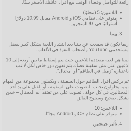
رائعة للتواصل وقضاء الوقت مع أفراد عائلتك الأصغر سنًا.
اللاعبين: 5 (محليًا)
متوفر على نظامي iOS و Android مقابل 10.99 دولارًا
أستراليًا في كلا المتجرين.
بيننا
ربما تكون قد سمعت عن بيننا بعد انتشار اللعبة بشكل كبير بفضل
مستخدمي YouTube وأصحاب النفوذ في الألعاب.
بيننا هي لعبة متعددة اللاعبين حيث يتم إسقاط ما بين أربعة إلى 10
لاعبين على متن سفينة فضاء. يتم تعيين دور خاص لكل لاعب
باعتباره “زميل في الطاقم” أو “محتال”.
ثم يركض أفراد الطاقم حول السفينة ، ويكملون مجموعة من المهام
بينما يحاولون تجنب التصويت على السفينة ، أو القتل على يد أحد
المحتالين. في كل جولة ، تصوت على من تعتقد أنه المحتال – خمن
بشكل صحيح وستتوج الفائز.
اللاعبين: 10
متوفر على نظام iOSو Android مجانًا.
تأثير جينشين