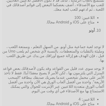
تستمتع بألعاب الرماية ، لذلك قد لا تكون الأفضل للاعبين العاديين.
للعب مع الأصدقاء ، أضف بعضكما البعض إلى قوائم أصدقائك في
اللعبة ، ثم ادعهم للعب لعبة معك.
اللاعبين: 100
متاح على iOS و Android مجانًا.
أونو
لا توجد لعبة جماعية مثل أونو. من السهل التعلم ، وممتعة اللعب ،
ومليئة بالتقلبات والمنعطفات. بالنسبة لأي شخص لم يلعب Uno من
قبل ، فإن الهدف هو إزالة جميع أوراقك من يدك عن طريق اللعب
بها.
لا يوجد سوى عدد قليل من القواعد وقد يكون لأصدقائك بعض قواعد
المنزل التي يلتزمون بها ، لكن الأمر لا يصبح معقدًا أبدًا. فقط لا تأخذ
الأمر على محمل شخصي عندما يضربك صديقك ببطاقة “السحب
الأربعة”. واحدة من أفضل ألعاب الورق هي الآن واحدة من أفضل
ألعاب الورق متعددة اللاعبين عبر الإنترنت للجوال والتي يمكنك
الاستمتاع بها مع الأصدقاء في أي وقت من اليوم.
اللاعبين: 4
متاح على iOS و Android مجانًا.