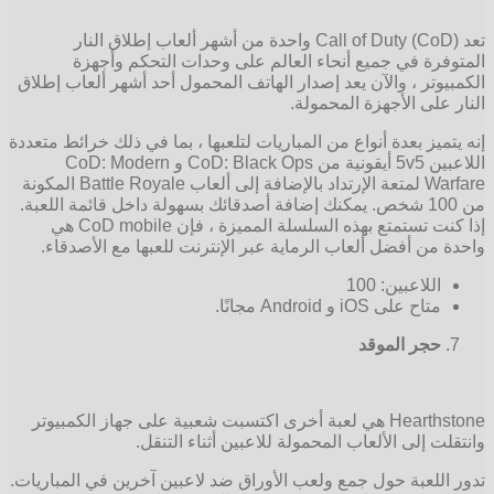
تعد Call of Duty (CoD) واحدة من أشهر ألعاب إطلاق النار
المتوفرة في جميع أنحاء العالم على وحدات التحكم وأجهزة
الكمبيوتر ، والآن يعد إصدار الهاتف المحمول أحد أشهر ألعاب إطلاق
النار على الأجهزة المحمولة.
إنه يتميز بعدة أنواع من المباريات لتلعبها ، بما في ذلك خرائط متعددة
اللاعبين 5v5 أيقونية من CoD: Black Ops و CoD: Modern
Warfare لمتعة الإرتداد بالإضافة إلى ألعاب Battle Royale المكونة
من 100 شخص. يمكنك إضافة أصدقائك بسهولة داخل قائمة اللعبة.
إذا كنت تستمتع بهذه السلسلة المميزة ، فإن CoD mobile هي
واحدة من أفضل ألعاب الرماية عبر الإنترنت للعبها مع الأصدقاء.
اللاعبين: 100
متاح على iOS و Android مجانًا.
حجر الموقد
Hearthstone هي لعبة أخرى اكتسبت شعبية على جهاز الكمبيوتر
وانتقلت إلى الألعاب المحمولة للاعبين أثناء التنقل.
تدور اللعبة حول جمع ولعب الأوراق ضد لاعبين آخرين في المباريات.