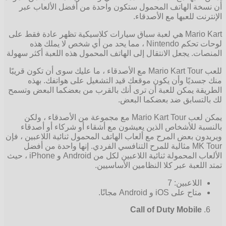
أن نسخة الهاتف المحمول ستكون واحدة من أفضل الألعاب عبر
الإنترنت للعبها مع الأصدقاء.
Mario Kart هي لعبة سباق سيارات كلاسيكية تظهر عادة فقط على
لوحات تحكم Nintendo ، مما يحد من أي شخص لا يملك هذه
المنصات. يجعل الانتقال إلى الهاتف المحمول هذه اللعبة أكثر سهولة
للعب Mario Kart Tour مع الأصدقاء ، ما عليك سوى أن تكون قريبًا
منك جسديًا وأن يكون موقعك قيد التشغيل على هواتفك. بهذه
الطريقة يمكن للعبة أن ترى أنك بالقرب من بعضكما البعض وتسمح
لك بالتسابق ضد بعضكما البعض.
يمكن لعب Mario Kart Tour مع مجموعة من الأصدقاء ، ولكن
بالنسبة للأشخاص الذين يعيشون مع أشقاء أو شركاء أو أصدقاء
ويريدون بعض المرح مع ألعاب الهاتف المحمول ثنائية اللاعبين ، فإن
MK Tour مثالية للمرح التنافسي الفردي. إنها واحدة من أفضل
الألعاب المحمولة ثنائية اللاعبين لكل من Android و iPhone ، حيث
تمتد اللعبة عبر كلا النظامين الأساسيين.
اللاعبين: 7
متاح على iOS و Android مجانًا.
Call of Duty Mobile