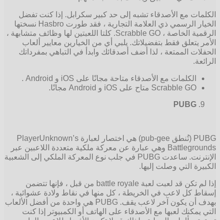
الكلمات مع الأصدقاء تشبه إلى حد كبير سكرابل. إذا كنت تفضل
الخيار الرسمي ذي العلامة التجارية ، فقد طورت Hasbro نسختها
الرقمية الخاصة ، Scrabble GO. كلتا اللعبتين لها وظائف متشابهة ،
الأمر يتعلق فقط بتفضيلاتك. يلبي أي من الخيارين معايير ألعاب
الحفلات الممتعة ، لذا أضف أصدقائك وابدأ في التباهي بمفرداتك
الرائعة.
الكلمات مع الأصدقاء متاحة مجانًا على iOS و Android .
Scrabble GO متاح على iOS و Android مجانًا.
PUBG
PUBG (تُنطق pub-gee) هي اختصار لعبارة PlayerUnknown’s
Battlegrounds وهي عبارة عن معركة ملكية متعددة اللاعبين عبر
الإنترنت. ساعدت PUBG في جلب نوع المعركة الملكي إلى الشعبية
الكبيرة التي وصلت إليها.
إذا لم تكن قد لعبت لعبة battle royale من قبل ، فإنها تتضمن
إسقاط كل لاعب في الخريطة ، كل منها في نقاط ولادة عشوائية ،
بهدف أن يكون آخر لاعب يقف. PUBG هي واحدة من أفضل الألعاب
التي يمكنك لعبها مع الأصدقاء على الهاتف أو الكمبيوتر إذا كنت