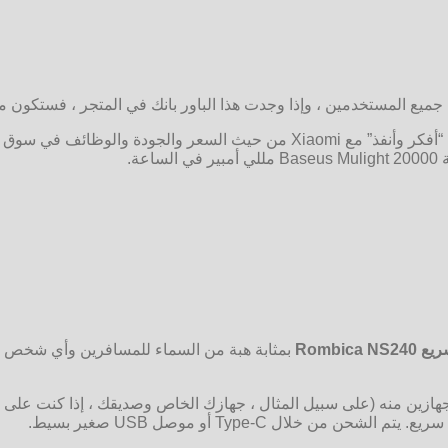
بل جميع المستخدمين ، وإذا وجدت هذا الباور بانك في المتجر ، فستكون مح
Rombica
بمثابة هبة من السماء للمسافرين وأي شخص يح
 في وقت واحد شحن جهازين منه (على سبيل المثال ، جهازك الخاص وصديقك ، إذا كن
لال Type-C أو موصل USB صغير بسيط.