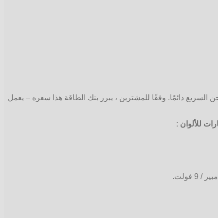
ل 5 ساعات تقريبًا. تساعد وظيفة الشحن السريع دائمًا. وفقًا للمشترين ، يبرر بنك الطاقة هذا سعره – يعمل
رات للألوان
: