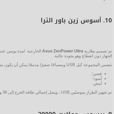
10.
أسوس زين باور الترا
تم تصميم بطارية
Asus ZenPower Ultra
الجهاز دون انقطاع وهو بجودة عالية.
تتضمن المجموعة كبل USB ومصباحًا صغيرًا مدمجًا يمكن أن يكون مفيدًا في الليل. النموذج مصنوع من غلاف ألومنيوم متين ومتوفر بعدة
فضي؛
أسود؛
أبيض.
تم تجهيز الطراز بموصلين USB ، ويصل إجمالي طاقة الخرج إلى 36 واط ، أي أن كل منهما قادر على العمل في 1.5 أمبير / 12.1 فولت أو 2 أمبير / 9 فولت.