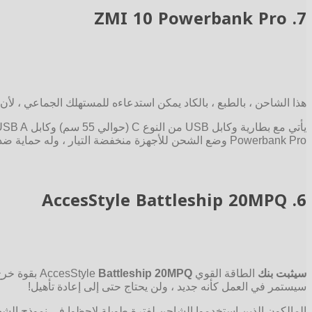
ZMI 10 Powerbank Pro
7.
هذا الشاحن ، بالطبع ، بالكاد يمكن استدعاءه للمستهلك الجماعي ، لأن
Powerbank Pro وضع الشحن للأجهزة منخفضة التيار ، وله حماية ضد السخونة الزائدة والشحن الزائد. باستخدام USB ، يمكنك حتى شحن الكمبيوتر المحمول Xiaomi و MacBook Pro والأجهزة الأخرى.
AccesStyle Battleship 20MPQ
6.
سيثبت بنك
الطاقة القوي AccesStyle
Battleship 20MPQ
بقوة خرج تبلغ 
سيستمر في العمل كأنه جديد ، ولن يحتاج حتى إلى إعادة تأهيل!