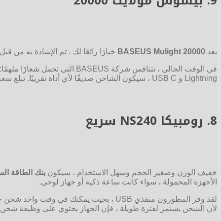
9.
بيسوس مولايت 20000
يعد
BASEUS Mulight 20000
خيارًا رائعًا لك . تم الإشادة به من ق
Lightning و USB C ، سيكون الشاحن صديقًا لأي أداة تقريبًا. تبلغ سعة Baseus Mulight 20000 مللي أمبير في الساعة.
8.
رومبيكا NS240 سريع
خفيف الوزن وصغير الحجم وسهل الاستخدام ، سيكون
بنك الطاقة السريع  NS240
الأجهزة المحمولة ، سواء كانت ساعة ذكية أو جهاز لوحي.
لقد وفر المطورون منفذي USB ، بحيث يمكنك
لأن الشحن يستمر لفترة طويلة ، فإن الجهاز يحتوي على وظيفة شحن سريع. يتم الشحن من خ