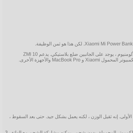
يأتي مع بطارية وكابل USB من النوع C (حوالي 55 سم) وكابل USB A وكابل micro-USB ومحول USB من النوع C. حالة بنك الطاقة من الألومنيوم ، يوجد على الجانبين ضلع بلاستيكي. يدعم ZMI 10
أولى. إنه ثقيل الوزن ، لكنه يعمل بشكل جيد. حتى بعد السقوط ،
المالكون الذين استخدموا الشاحن لفترة طويلة لاحظوا في نموذج الشحن السريع ، وظيفة توصيل الطاقة ، والتي بفضلها يمكنك شحن أجهزة الكمبيوتر المحمولة. بدون شحن ، يمكنه مشاركة الشحن مع الهاتف 3