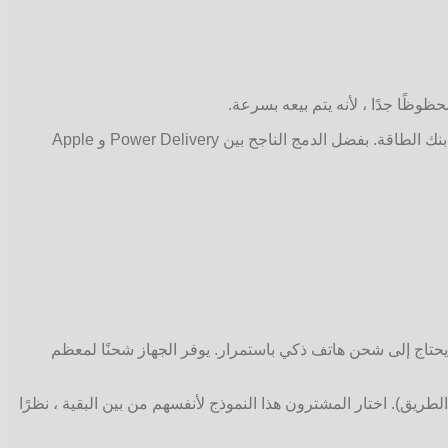
ظوظًا جدًا ، لأنه يتم بيعه بسرعة.
في الوقت الحالي ، تتنافس شركة BASEUS التي تحمل شعارًا ملهمًا: “أفكر وأنفذ” مع Xiaomi من حيث السعر والجودة والوظائف في سوق بنك الطاقة. بفضل الدمج الناجح بين Power Delivery و Apple
تاج إلى شحن هاتف ذكي باستمرار. يوفر الجهاز شحنًا لمعظم
ت على الطريق). اختار المشترون هذا النموذج لأنفسهم من بين البقية ، نظرًا