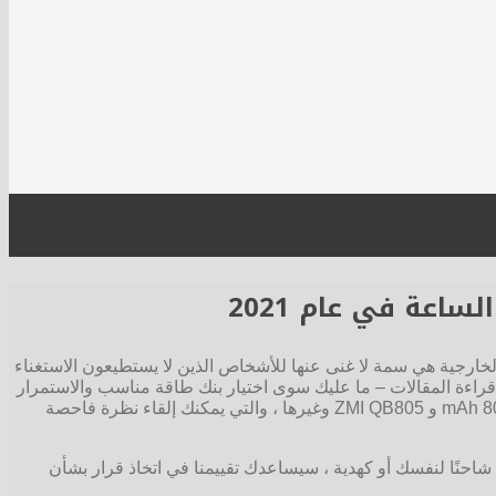
خارجية هي سمة لا غنى عنها للأشخاص الذين لا يستطيعون الاستغناء
اءة المقالات – ما عليك سوى اختيار بنك طاقة مناسب والاستمرار
في استخدام هاتفك الذكي. في عام 2020 ، تم إطلاق العديد من الأجهزة الجديدة: Q jet Airbank 10000 mAh و CaseGuru CGPower و 8000 mAh و ZMI QB805 وغيرها ، والتي يمكنك إلقاء نظرة فاحصة
احنًا لنفسك أو كهدية ، سيساعدك تقييمنا في اتخاذ قرار بشأن