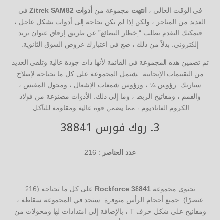
في الوقت الحالي ،
انتهت
مجموعة من
أدوات Zitrek SAM82
في
العديد من المتاجر ، ولكن إذا لم تكن بحاجة إلى أدوات بشكل عاجل ،
فيمكنك التقدم بطلب “إخطار البضائع” عن طريق إرفاق عنوان بريد
إلكتروني. بدلاً من ذلك ، ضع في اعتبارك عروض السوق الثانوية.
تم تضمين هذه المجموعة في القائمة لأنها ذات جودة عالية وتلقى العديد
من التقييمات الإيجابية. تشتمل المجموعة على كل ما تحتاجه لإصلاح
سيارتك: رؤوس ¼ ، ورؤوس شمعات الإشعال ، ومحول المقبس ،
والقمم ، ومفاتيح الربط ، وما إلى ذلك. الأدوات مصنوعة من فولاذ
الكروم الفاناديوم ، مما يضمن قوة عالية ومقاومة للتآكل.
3.
روك فورس 38841
عدد العناصر
: 216
تحتوي مجموعة
Rockforce 38841
على كل ما تحتاجه (216
عنصرًا). جميع أحجام الرأس متوفرة. ستجد في المجموعة سقاطة ،
ومفاتيح على شكل حرف T ، بالإضافة إلى امتدادات لها ومحولات من