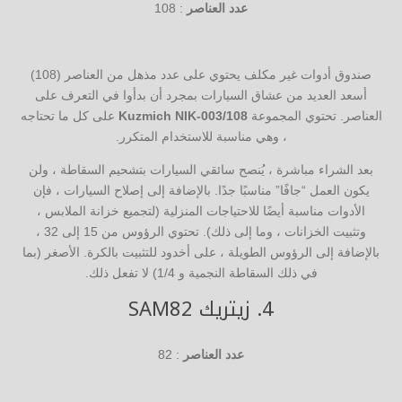
عدد العناصر
: 108
صندوق أدوات غير مكلف يحتوي على عدد مذهل من العناصر (108)
أسعد العديد من عشاق السيارات بمجرد أن بدأوا في التعرف على
العناصر. تحتوي المجموعة
Kuzmich NIK-003/108
على كل ما تحتاجه
، وهي مناسبة للاستخدام المتكرر.
بعد الشراء مباشرة ، يُنصح سائقي السيارات بتشحيم السقاطة ، ولن
يكون العمل “جافًا” مناسبًا جدًا. بالإضافة إلى إصلاح السيارات ، فإن
الأدوات مناسبة أيضًا للاحتياجات المنزلية (لتجميع خزانة الملابس ،
وتثبيت الخزانات ، وما إلى ذلك). تحتوي الرؤوس من 15 إلى 32 ،
بالإضافة إلى الرؤوس الطويلة ، على أخدود للتثبيت بالكرة. الأصغر (بما
في ذلك السقاطة النجمية و 1/4) لا تفعل ذلك.
4.
زيتريك SAM82
عدد العناصر
: 82