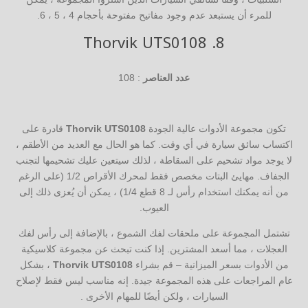
للمرء أن يستبعد عدم وجود مفاتيح مفتوحة بأحجام 4 ، 5 ، 6.
Thorvik UTS0108
8.
عدد العناصر
: 108
تكون مجموعة الأدوات عالية الجودة
Thorvik UTS0108
قادرة على
اكتساب سائق سيارة في أي وقت. كما هو الحال مع العديد من الأطقم ،
لا يوجد مواد تشحيم على السقاطة ، لذلك سيتعين عليك تشحيمها لتجنب
الجفاف. مهايئ البتات مخصص فقط لمحرك الأقراص 1/2 (على الرغم
من أنه يمكنك استخدام رأس لـ 8 قطع 1/4) ، يمكن أن يُعزى ذلك إلى
العيوب.
تشتمل المجموعة على ملحقات لفك الشموع ، بالإضافة إلى رأس لفك
العجلات ، مما أسعد المشترين. إذا كنت تبحث عن مجموعة كلاسيكية
من الأدوات بسعر الميزانية – قم بشراء
Thorvik UTS0108
، بشكل
عام المراجعات على هذه المجموعة جيدة. إنه مناسب ليس فقط لإصلاح
السيارات ، ولكن أيضًا للمهام الأخرى .