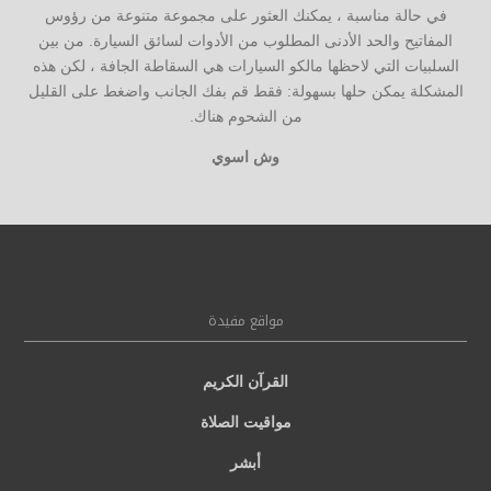
في حالة مناسبة ، يمكنك العثور على مجموعة متنوعة من رؤوس
المفاتيح والحد الأدنى المطلوب من الأدوات لسائق السيارة. من بين
السلبيات التي لاحظها مالكو السيارات هي السقاطة الجافة ، لكن هذه
المشكلة يمكن حلها بسهولة: فقط قم بفك الجانب واضغط على القليل
من الشحوم هناك.
وش اسوي
مواقع مفيدة
القرآن الكريم
مواقيت الصلاة
أبشر