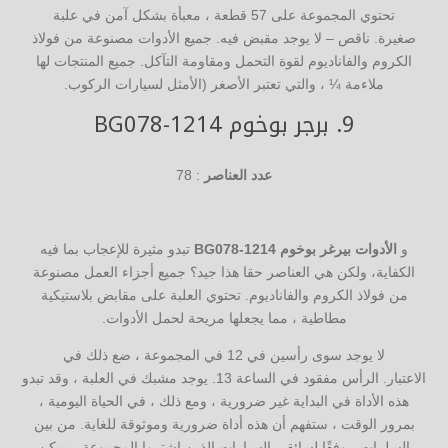
تحتوي المجموعة على 57 قطعة ، معبأة بشكل آمن في علبة
صغيرة. ناقص – لا يوجد مقبض فيه. جميع الأدوات مصنوعة من فولاذ
الكروم والفاناديوم لقوة التحمل ومقاومة التآكل. جميع المنتجات لها
ملاءمة ¼ ، والتي تعتبر الأصغر (الأمثل لسيارات الركوب.
9.
برجر بوخوم BG078-1214
عدد العناصر
: 78
و
الأدوات بيرغر بوخوم BG078-1214
تبدو مثيرة للإعجاب بما فيه
الكفاية، ولكن هي العناصر حقا هذا جيد؟ جميع أجزاء العمل مصنوعة
من فولاذ الكروم والفاناديوم. تحتوي العلبة على مقابض بلاستيكية
مطاطية ، مما يجعلها مريحة لحمل الأدوات.
لا يوجد سوى رأسين في 12 في المجموعة ، ضع ذلك في
الاعتبار. الرأس مفقود في الساعة 13. يوجد مشبك في العلبة ، وقد تبدو
هذه الأداة في البداية غير ضرورية ، ومع ذلك ، في الحياة اليومية ،
بمرور الوقت ، ستفهم أن هذه أداة ضرورية وموثوقة للغاية. من بين
السلبيات ، وفقًا لسائقي السيارات الذين اشتروا المجموعة ، يمكن