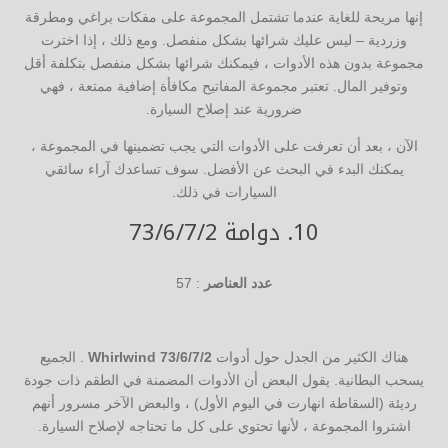
إنها مريحة للغاية عندما تشتمل المجموعة على مفكات براغي ومطرقة
وزردية – ليس عليك شرائها بشكل منفصل. ومع ذلك ، إذا اخترت
مجموعة بدون هذه الأدوات ، فيمكنك شرائها بشكل منفصل بتكلفة أقل
وتوفير المال. تعتبر مجموعة المفاتيح مكافأة إضافية ممتعة ، فهي
ضرورية عند إصلاح السيارة.
الآن ، بعد أن تعرفت على الأدوات التي يجب تضمينها في المجموعة ،
يمكنك البدء في البحث عن الأفضل. سوف تساعدك آراء سائقي
السيارات في ذلك.
10.
دوامة 73/6/7/2
عدد العناصر
: 57
هناك الكثير من الجدل حول أدوات
Whirlwind 73/6/7/2
. الجميع
يسحب البطانية. يقول البعض أن الأدوات المضمنة في الطقم ذات جودة
رديئة (السقاطة انهارت في اليوم الأول) ، والبعض الآخر مسرور أنهم
اشتروا المجموعة ، لأنها تحتوي على كل ما تحتاجه لإصلاح السيارة.