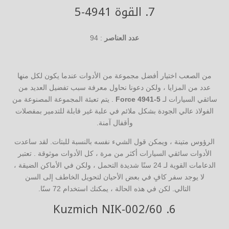
7.
القوة 4941-5
عدد العناصر
: 94
من الصعب اختيار أفضل مجموعة من الأدوات عندما يكون لكل منها
عدد من المزايا ، ولكن دعونا نحاول معرفة سبب تفضيل العديد من
سائقي السيارات لـ
Force 4941-5
. يتم تعبئة المجموعة المصنوعة من
الفولاذ عالي الجودة بشكل ملائم في علبة غير قابلة للتدمير بمفصلات
وأقفال آمنة.
الرؤوس متينة ، ويمكن قول الشيء نفسه بالنسبة للبتات. لقد ساعدت
الأدوات سائقي السيارات أكثر من مرة ، كل الأدوات موثوقة . تعتبر
الدعامات القوية لـ 24 سنًا شديدة التحمل ، ولكن في الأماكن الضيقة ،
لا يوجد سفر كافٍ في بعض الأحيان لتحويل الخاطف إلى السن
التالي. لكن في هذه الحالة ، يمكنك استخدام 72 سنًا.
Kuzmich NIK-002/60
6.