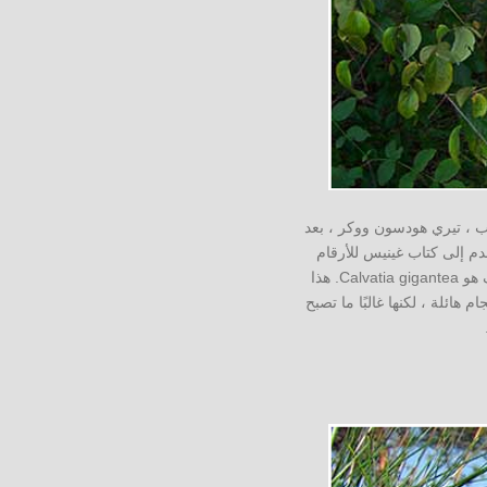
 ، تيري هودسون ووكر ، بعد
شاف ، قررت الفتاة التقدم إلى كتاب غينيس للأرقام
القياسية من أجل الاعتراف بالفطر الكبير رسمياً باعتباره أكبر فطر في العالم. الاسم العلمي للفطر المكتشف هو Calvatia gigantea. هذا
هائلة ، لكنها غالبًا ما تصبح