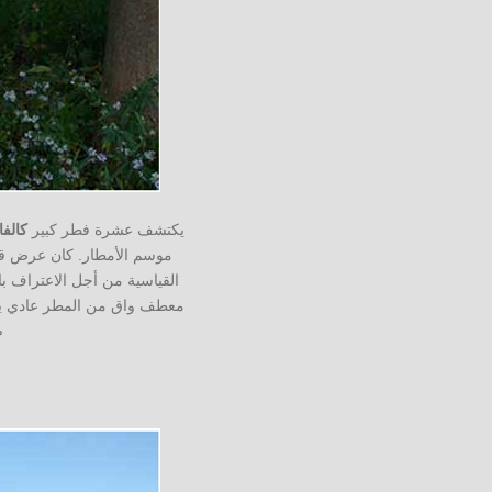
يكتشف عشرة فطر كبير
كالفا
معطف واق من المطر عادي يمكن ا
ض