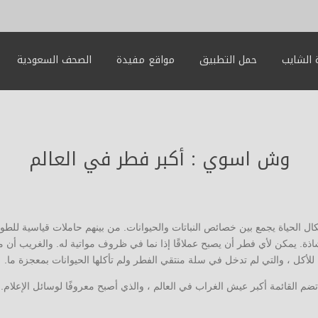
الشايب
حمل التطبيق
مواقع مفيدة
الصحف السعودية
وش اسوي : أكبر فطر في العالم
لحياة يجمع بين خصائص النباتات والحيوانات. من بينهم حاملات قياسية للطول و
اذة. يمكن لأي فطر أن يصبح عملاقًا إذا نما في ظروف مواتية له. والغريب أن م
للأكل ، والتي لم تدخل في سلة منتقي الفطر ولم تأكلها الحيوانات بمعجزة ما.
تضم القائمة أكبر عيش الغراب في العالم ، والذي أصبح معروفًا لوسائل الإعلام.