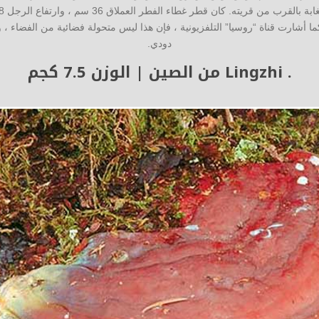
جم 400 جرام! وكما أشارت قناة “روسيا” التلفزيونية ، فإن هذا ليس متحولة فضائية من الفضا
دودي.
. Lingzhi من الصين | الوزن 7.5 كجم