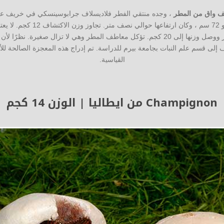
 واق من المطر
قطر قبعة العملاق مترًا واحدًا و 72 سم
نادرة. نما حجم معاطف المطر ووصل وزنها إلى 20 كجم. تؤكل معاطف المطر وهي لا تزال صغير
ف إلى قسم علم النبات بجامعة بيرم للدراسة. تم إدراج هذه المعجزة الصالحة لل
القياسية.
Champignon من ايطاليا | الوزن 14 كجم