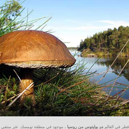
فطر في العالم هو
بوليتوس من روسيا
، موجود في منطقة تومسك. عثر منتقي ا