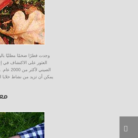
وجدت فطرًا ضخمًا مطليًا با
العثور على الاكتشاف في إ
معط