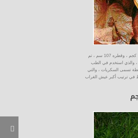
(غانوديرما لوسيدوم) – يزن 7.5 كجم ، وقطره 107 سم ، تم
 ، والذي استخدم في الطب
L يعزز المناعة من خلال مركبات نشطة تسمى السكريات ، والتي
الحجم والوزن المثير للإعجاب لفطر Tinder بأخذ أحد الخطوط في ترتيب أكبر عيش الغراب