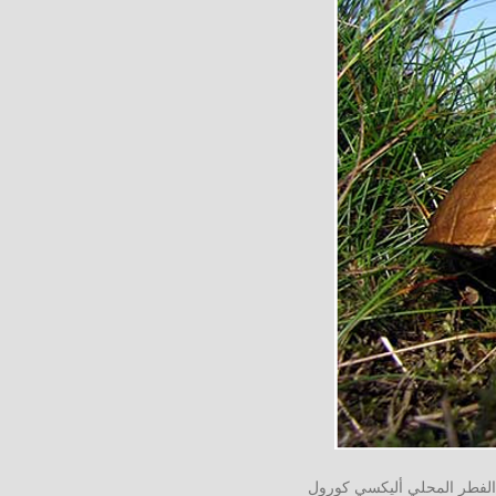
لفطر المحلي أليكسي كورول