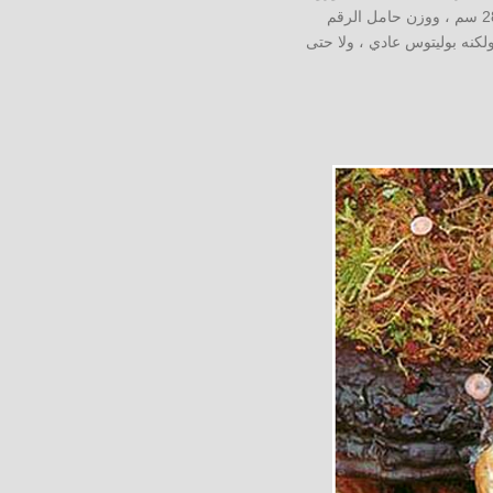
على بوليتوس عملاق في الغابة بالقرب من قريته. كان قطر غطاء الفطر العملاق 36 سم ، وارتفاع الرجل 28 سم ، ووزن حامل الرقم
ء ، ولكنه بوليتوس عادي ، ولا حتى