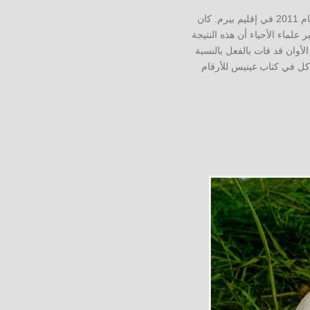
، وجده منتقي الفطر فلاديسلاف جرابوسينسكي في خريف عام 2011 في إقليم بيرم. كان
 ، وكان ارتفاعها حوالي نصف متر. تجاوز وزن الاكتشاف 12 كجم. لا يعتبر علماء الأحياء أن هذه النتيجة
ة. نظرًا لأن الأوان قد فات بالفعل بالنسبة
أكل في كتاب غينيس للأرقام