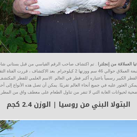
تيا العملاقة من إنجلترا
. تم اكتشاف صاحب الرقم القياسي من قبل بستاني شاب
موسم الأمطار. كان عرض قبعة العملاق حوالي 46 سم ووزنها 2 كيلوجرام. بعد الاكت
لعثور عليه في جميع أنحاء العالم تقريبًا. يمكن أن تصل هذه الأنواع إلى أحجام 
حية لحيوانات الغابة التي لا تنفر من تناول الطعام على معطف واق من المطر.
البتولا البني من روسيا | الوزن 2.4 كجم