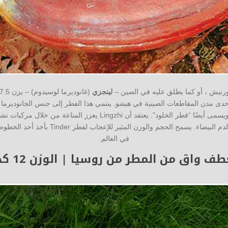
لورنيش ، أو كما يطلق عليه في الصين –
لينجزي
حدى مدن المقاطعات الصينية في هيشو. ينتمي هذا الفطر إلى جنس الجانوديرما
الصيني لأكثر من 2000 عام. ويسمى أيضًا “فطر الخلود”. يعتقد أن ingzhi
يمكن أن تزيد من نشاط خلايا الدم البيضاء. يسمح 
في العالم.
ف واق من المطر من روسيا | الوزن 12 كجم