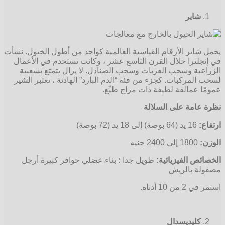
شاير
يحمل شاير الأرقام القياسية العالمية كواحد من أطول الخيول. نشأت
في إنجلترا خلال القرن التاسع عشر ، وكانت تستخدم في الأعمال
الزراعية وسحب العربات وسحب الصنادل. لا يزال يتمتع بشعبية
لسحب المركبات. كجزء من فئة “الدم البارد” الهادئة ، تعتبر الشير
عمومًا عمالقة لطيفة ذات مزاج طيِّع.
نظرة عامة على السلالة
ارتفاع:
16 يد (64 بوصة) إلى 18 يد (72 بوصة)
الوزن:
1800 إلى 2400 جنيه
الخصائص الفيزيائية:
طويل جدا ؛ بناء عضلي حوافر كبيرة أرجل
مصقولة بالريش
استمر في 2 من 10 أدناه.
كليديسدال