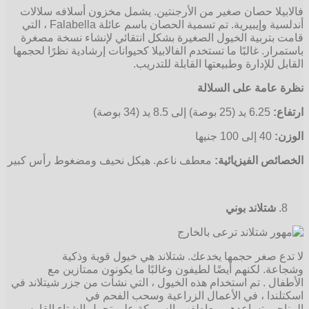
فالابيلا حصان صغير من الأرجنتين. يشمل مخزون أسلافه سلالات
أندلسية وإيبيرية. تم تسمية الحصان باسم عائلة Falabella ، التي
قامت بتربية الخيول الصغيرة بشكل انتقائي لإنشاء نسخة مصغرة
باستمرار. غالبًا ما تستخدم الفالابيلا كحيوانات إرشادية نظرًا لحجمها
القابل للإدارة وطبيعتها القابلة للتدريب.
نظرة عامة على السلالة
ارتفاع:
6.25 يد (25 بوصة) إلى 8.5 يد (34 بوصة)
الوزن:
40 إلى 100 جنيها
الخصائص الفيزيائية:
معطف ناعم. هيكل نحيف ومضغوط رأس كبير
شتلاند بوني
لا تدع صغر حجمها يخدعك. شتلاند هي خيول قوية وذكية
وشجاعة. لكنهم أيضًا لطيفون وغالبًا ما يكونون ممتازين مع
الأطفال . تم استخدام هذه الخيول ، التي نشأت من جزر شيتلاند في
اسكتلندا ، في الأعمال الزراعية وسحب الفحم في
المناجم. تساعدهم معاطفهم السميكة على تحمل الشتاء القارس.