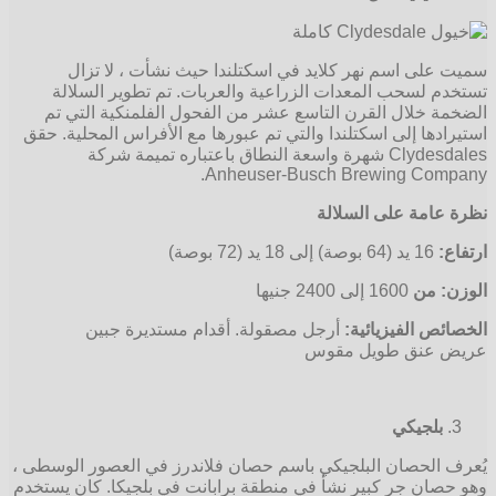
سميت على اسم نهر كلايد في اسكتلندا حيث نشأت ، لا تزال
تستخدم لسحب المعدات الزراعية والعربات. تم تطوير السلالة
الضخمة خلال القرن التاسع عشر من الفحول الفلمنكية التي تم
استيرادها إلى اسكتلندا والتي تم عبورها مع الأفراس المحلية. حقق
Clydesdales شهرة واسعة النطاق باعتباره تميمة شركة
Anheuser-Busch Brewing Company.
نظرة عامة على السلالة
ارتفاع:
16 يد (64 بوصة) إلى 18 يد (72 بوصة)
الوزن: من
1600 إلى 2400 جنيها
الخصائص الفيزيائية:
أرجل مصقولة. أقدام مستديرة جبين
عريض عنق طويل مقوس
بلجيكي
يُعرف الحصان البلجيكي باسم حصان فلاندرز في العصور الوسطى ،
وهو حصان جر كبير نشأ في منطقة برابانت في بلجيكا. كان يستخدم