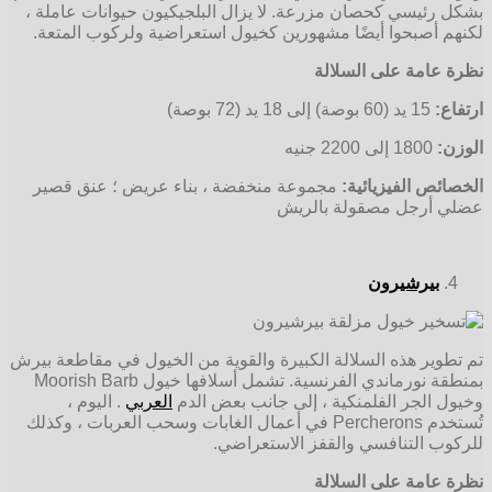
بشكل رئيسي كحصان مزرعة. لا يزال البلجيكيون حيوانات عاملة ،
لكنهم أصبحوا أيضًا مشهورين كخيول استعراضية ولركوب المتعة.
نظرة عامة على السلالة
ارتفاع:
15 يد (60 بوصة) إلى 18 يد (72 بوصة)
الوزن:
1800 إلى 2200 جنيه
الخصائص الفيزيائية:
مجموعة منخفضة ، بناء عريض ؛ عنق قصير
عضلي أرجل مصقولة بالريش
بيرشيرون
تم تطوير هذه السلالة الكبيرة والقوية من الخيول في مقاطعة بيرش
بمنطقة نورماندي الفرنسية. تشمل أسلافها خيول Moorish Barb
وخيول الجر الفلمنكية ، إلى جانب بعض الدم
العربي
. اليوم ،
تُستخدم Percherons في أعمال الغابات وسحب العربات ، وكذلك
للركوب التنافسي والقفز الاستعراضي.
نظرة عامة على السلالة