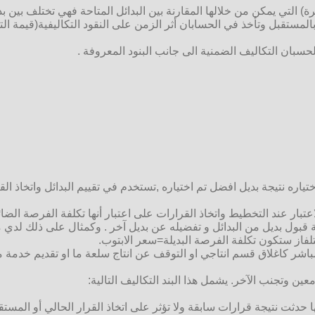
بالمستقبل وتأخذ في الحسابان أثر الزمن على النقود التكاليفية(قيمة ال
لحسبان التكاليف الضمنية الى جانب البنود المعروفة .
ياره نتيجة بديل افضل تم اختياره ,تستخدم في تقييم البدائل واتخاذ القرا
بار عند التخطيط واتخاذ القرارات على اعتبار أنها تكلفة الفرصة الضائ
ة قبول بديل من البدائل و تفضيله عن بديل آخر . وكمثال على ذلك لدي مب
لفاز ستكون تكلفة الفرصة البديلة=سعر الابتوب.
عين وتجنب الآخر. يشمل هذا البند التكاليف التالية:
نها حدثت نتيجة قرارات سابقة ولا تؤثر على اتخاذ القرار الحالي أو الم