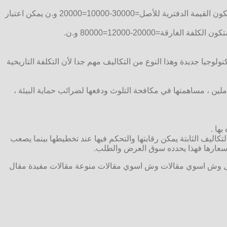
وكمثال لتوضيح هذه الفكرة:لنفرض مثلا أن أصل ما قيمته 30000 وحدة نقدية وقيمة الاهتلاك بعد عشر سنوات هي 10000وحدة نقدية اذن ستكون القيمة الدفترية للأصل=30000-10000=20000 و.ن يمكن اعتبار
جيا جديدة وهذا النوع من التكاليف مهم جدا لأن التكلفة التاريخية
املين ، مساهمتها في مكافحة التلوث ودفعها لضرائب حماية البيئة ،
ها .
يف الثابتة يمكن رقابتها والتحكم فيها عند تخطيطها بينما يصعب
أو أسعارها فهذا يحدده سوق العرض والطلب.
 وش اسوي مقالات وش اسوي مقالات منوعة مقالات مفيدة مقال