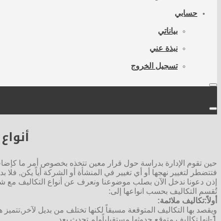
حسابي
بياناتي
نبذة عني
تسجيل الخروج
أنواع
حين تقوم الإدارة بدراسة حول قرار معين تتخذه بخصوص أمر ما كإضافة 
فتتضطر لتغيير نهجها أو أي تغيير في المنشأة أو الشركة أياً يكن, فلا بد
إذن دعونا ندخل الآن بصلب موضوعنا ونعرف عن أنواع التكاليف مع 
تُقسم التكاليف بحسب انواعها إلى:
أولاً:تكاليف ملائمة:
ويقصد بها التكاليف المتوقعة مسبقاً لكنها تختلف من بديل لآخر,تتميز هذ
1ً-انها تكاليف متوقع حدوثها مستقبلياًولم تحدث بعد.