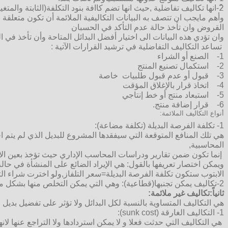
2ً-انها تكاليف تفاضلية ,حيث انها تضم كاافة بنود التكلفة(الثابتة والمتغيرة) التي يمكن من خلالها المقارنة بين البدائل المتاحة فهي تختلف بين بديل وآخر,
وأهم مايجب ان تتصف به البيانات التكاليفية الملائمة أن تكون متعلقة 
القروض وان تأخذ حالة عدم التأكد في الحسبان
وان تؤدي هذه البيانات الى اختيار أفضل البدائل المتاحة وأن تأخذ في ا
تساعد التكاليف التفاضلية في ترشيد القرارات الآتية :
1- الصنع أو الشراء
2- استكمال تصنيع المنتج
3- قبول أو عدم قبول طلبيات خاصة
4- اتخاذ قرار بالإغلاق المؤقت
5- استبعاد منتج أو خط إنتاجي
6- قرار إضافة منتج.
أنواع التكاليف الملائمة:
1- تكلفة الفرصة البديلة (تكلفة مضاعة):
هي تلك المنافع المتوقعة التي سيفقدها المشروع للبديل الذي لم يتم اخت
المحاسبية,
إنما تكون ضمن تقارير ودراسات المحاسب الإداري حيث تؤخذ بعين الاعت
ويمكن اختصار تعريفها بالقول: هي الإيراد الضائع على المنشأة في حال
الابتوب ستكون تكلفة الفرصة البديلة=سعر التلفاز,ولو اخترت شراء الت
2-تكاليف يمكن تجنبها(قطاعية): وهي التي يمكن التخلص منها بشكل مباشر كاغلاق قسم انتاجي او التوقف عن انتاج سلعة ما او تقديم خدمة معينة.
ثانياً:تكاليف غير ملائمة:
هي التكاليف المتساوية بالنسبة لكل البدائل ولا تؤثر على تفضيل بديل م
1- التكاليف الغارقة (sunk cost):
هي التكاليف التي حدثت فعلا و لا يمكن استردادها ولا التراجع عنها لا