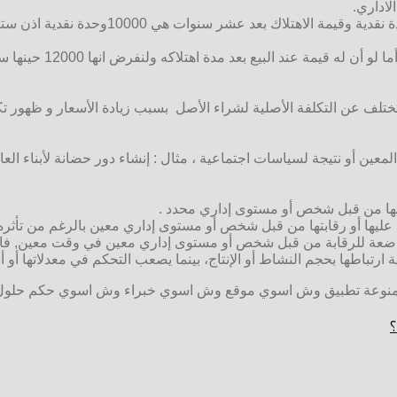
لاداري.
ة اهتلاكه ولنفرض انها 12000 حينها ستكون الكلفة الغارقة=20000-12000=80000 و.ن.
ف عن التكلفة الأصلية لشراء الأصل بسبب زيادة الأسعار و ظهور تكنولو
لمعين أو نتيجة لسياسات اجتماعية ، مثال : إنشاء دور حضانة لأبناء الع
ليها من قبل شخص أو مستوى إداري محدد .
عليها أو رقابتها من قبل شخص أو مستوى إداري معين بالرغم من تأثره ب
عة للرقابة من قبل شخص أو مستوى إداري معين في وقت معين, فالتكال
حية ارتباطها بحجم النشاط أو الإنتاج، بينما يصعب التحكم في معدلاتها 
 منوعة تطبيق وش اسوي موقع وش اسوي خبراء وش اسوي حكم حلول
؟