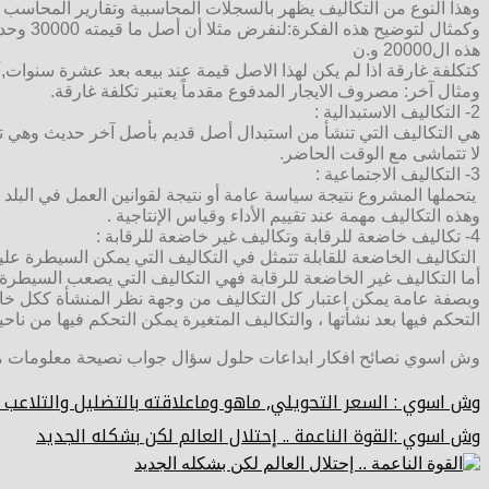
وهذا النوع من التكاليف يظهر بالسجلات المحاسبية وتقارير المحاسب ا
هذه ال20000 و.ن
كتكلفة غارقة اذا لم يكن لهذا الاصل قيمة عند بيعه بعد عشرة سنوات,أما لو أن له قيمة عند البيع بعد مد
ومثال آخر: مصروف الايجار المدفوع مقدماً يعتبر تكلفة غارقة.
2- التكاليف الاستبدالية :
هي التكاليف التي تنشأ من استبدال أصل قديم بأصل آخر حديث وهي تختل
لا تتماشى مع الوقت الحاضر.
3- التكاليف الاجتماعية :
يتحملها المشروع نتيجة سياسة عامة أو نتيجة لقوانين العمل في البلد ا
وهذه التكاليف مهمة عند تقييم الأداء وقياس الإنتاجية .
4- تكاليف خاضعة للرقابة وتكاليف غير خاضعة للرقابة :
التكاليف الخاضعة للقابلة تتمثل في التكاليف التي يمكن السيطرة ع
أما التكاليف غير الخاضعة للرقابة فهي التكاليف التي يصعب السيطرة 
وبصفة عامة يمكن اعتبار كل التكاليف من وجهة نظر المنشأة ككل خاض
التحكم فيها بعد نشأتها ، والتكاليف المتغيرة يمكن التحكم فيها من نا
وش اسوي نصائح افكار ابداعات حلول سؤال جواب نصيحة معلومات
وش اسوي : السعر التحويلي, ماهو وماعلاقته بالتضليل والتلاعب 
وش اسوي :القوة الناعمة .. إحتلال العالم لكن بشكله الجديد