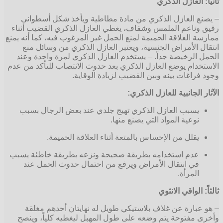
 العازل الذكري
 العازل الذكري من مادة مطاطية ويأخذ شكل أسطواني
ناعم الملمس وشفاف، يغطي العازل الذكري القضيب أثناء
 العلاقة الحميمة لمنع الحمل غير المرغوب فيه، كما أنه يمنع
 الأمراض الجنسية، ويعتبر العازل الذكري من وسائل منع
الرخيصة جداً. – يستخدم العازل الذكري لمرة واحدة وعند
دام يوضع العازل الذكري بعد حدوث الانتصاب للتأكد من عدم
راغات بينه وبين القضيب لزيادة الوقاية.
الجانبية للعازل الذكري:
يسبب العازل الذكري تهيج جلدي عند بعض الرجال بسبب
نوعية المواد التي يصنع منها.
يقلل من الإحساس بالمتعة أثناء العلاقة الحميمة.
عدم استخدامه بطريقة صحيحة ونزعه بطريقة خاطئة يسبب
في انتقال الأمراض ويرفع من احتمال حدوث الحمل عند
المرأة.
 الواقي الانثوي
بارة عن غلاف بلاستيكي طويل له نهايتان أحدهم مغلقة
مفتوحة يتم وضعه على طول المهبل ليغطيه كلياً، وينصح