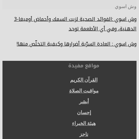
سوي
وش اسوي :الفوائد الصحية لزيت السمك وأحماض أوميغا-3
ية، وفي أي الأطعمة توجد
ي : العادة السرّية أضرارها وكيفية التخلّص منها!
مواقع مفيدة
القرآن الكريم
مواقيت الصلاة
أبشر
إحسان
هيئة الخبراء
ناجز