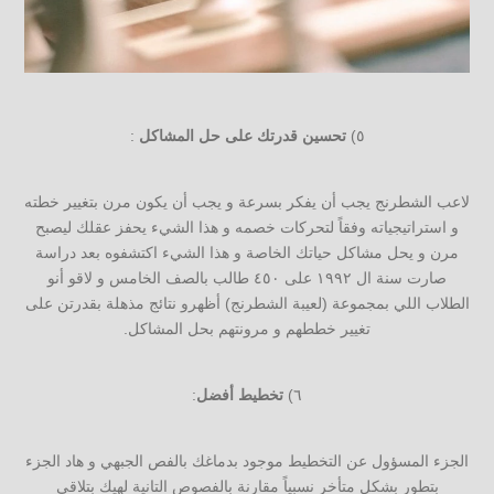
٥)
تحسين قدرتك على حل المشاكل
:
لاعب الشطرنج يجب أن يفكر بسرعة و يجب أن يكون مرن بتغيير خطته
و استراتيجياته وفقاً لتحركات خصمه و هذا الشيء يحفز عقلك ليصبح
مرن و يحل مشاكل حياتك الخاصة و هذا الشيء اكتشفوه بعد دراسة
صارت سنة ال ١٩٩٢ على ٤٥٠ طالب بالصف الخامس و لاقو أنو
الطلاب اللي بمجموعة (لعيبة الشطرنج) أظهرو نتائج مذهلة بقدرتن على
تغيير خططهم و مرونتهم بحل المشاكل.
٦)
تخطيط أفضل
:
الجزء المسؤول عن التخطيط موجود بدماغك بالفص الجبهي و هاد الجزء
بتطور بشكل متأخر نسبياً مقارنة بالفصوص التانية لهيك بتلاقي