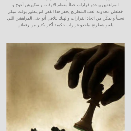
المراهقين بياخدو قرارات خطأ معظم الاوقات و تفكيرهن أعوج و
خططن محدودة. لعب الشطرنج يحفز هذا الفص انو يتطور بوقت مبكر
نسبياً و يمكّن من اتخاذ القرارات و لهيك بتلاقي أنو حتى المراهقين اللي
بيلعبو شطرنج بياخدو قرارات حكيمة أكتر بكتير من رفقاتن.