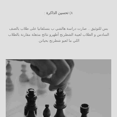
٨)
تحسين الذاكرة
:
بس للتوثيق .. صارت دراسة هالشي ب بنسلفانيا على طلاب بالصف
السادس و الطلاب لعيبة الشطرنج أظهرو نتائج مذهلة مقارنة بالطلاب
اللي ما لعبو شطرنج بحياتن.