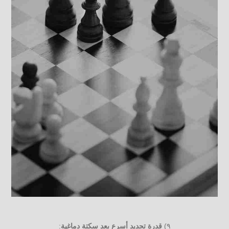
٩)
قدرة تجديد أسرع بعد سكتة دماغية
: