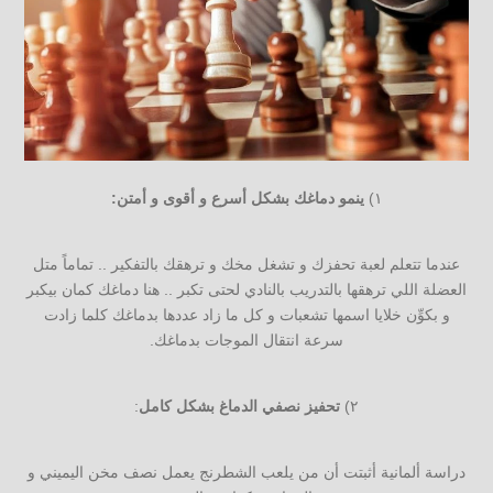
١)
ينمو دماغك بشكل أسرع و أقوى و أمتن:
عندما تتعلم لعبة تحفزك و تشغل مخك و ترهقك بالتفكير .. تماماً متل
العضلة اللي ترهقها بالتدريب بالنادي لحتى تكبر .. هنا دماغك كمان بيكبر
و بكوِّن خلايا اسمها تشعبات و كل ما زاد عددها بدماغك كلما زادت
سرعة انتقال الموجات بدماغك.
٢)
تحفيز نصفي الدماغ بشكل كامل
:
دراسة ألمانية أثبتت أن من يلعب الشطرنج يعمل نصف مخن اليميني و