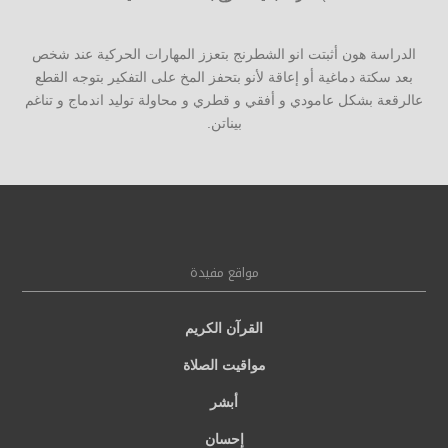
الدراسة هون أثبتت انو الشطرنج بتعزز المهارات الحركية عند شخص
بعد سكتة دماغية أو إعاقة لأنو بتحفز المخ على التفكير بتوجه القطع
عالرقعة بشكل عامودي و أفقي و قطري و محاولة توليد اندماج و تناغم
بيناتن.
مواقع مفيدة
القرآن الكريم
مواقيت الصلاة
أبشر
إحسان