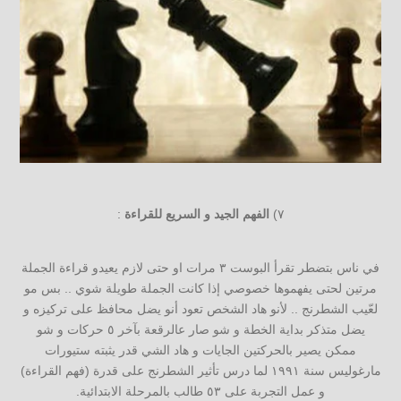
٧)
الفهم الجيد و السريع للقراءة
:
في ناس بتضطر تقرأ البوست ٣ مرات او حتى لازم يعيدو قراءة الجملة
مرتين لحتى يفهموها خصوصي إذا كانت الجملة طويلة شوي .. بس مو
لعّيب الشطرنج .. لأنو هاد الشخص تعود أنو يضل محافظ على تركيزه و
يضل متذكر بداية الخطة و شو صار عالرقعة بآخر ٥ حركات و شو
ممكن يصير بالحركتين الجايات و هاد الشي قدر يثبته ستيورات
مارغوليس سنة ١٩٩١ لما درس تأثير الشطرنج على قدرة (فهم القراءة)
و عمل التجربة على ٥٣ طالب بالمرحلة الابتدائية.