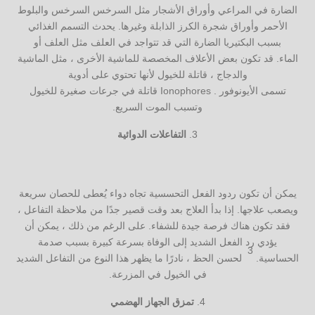
الضارة في المراعي وأوراق الأشجار مثل السرخس السرخس والبلوط
الأحمر وأوراق شجرة الكرز الذابلة وغيرها. يحدث التسمم الغذائي
بسبب البكتيريا الضارة التي قد تتواجد في العلف مثل العلف أو
الماء. قد تكون بعض الأعلاف المخصصة للماشية الأخرى ، مثل الماشية
والدجاج ، قاتلة للخيول لأنها تحتوي على أدوية
تسمى الأيونوفور . Ionophores قاتلة في جرعات صغيرة للخيول
وتسبب الموت السريع.
التفاعلات الدوائية
يمكن أن تكون ردود الفعل التحسسية تجاه دواء يُعطى للحصان سريعة
ويصعب علاجها. إذا بدأ العلاج بعد وقت قصير جدًا من ملاحظة التفاعل ،
فقد تكون هناك فرصة جيدة للشفاء. على الرغم من ذلك ، يمكن أن
يؤدي رد الفعل الشديد إلى الوفاة بسرعة كبيرة بسبب صدمة
3
الحساسية.
لحسن الحظ ، نادرًا ما يظهر هذا النوع من التفاعل الشديد
في الخيول في المزرعة.
تمزق الجهاز الهضمي