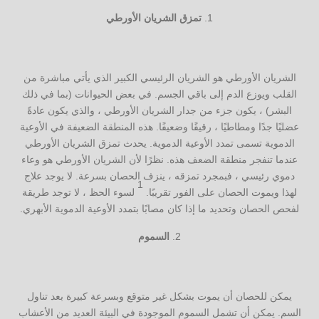
تمزق الشريان الأورطي
الشريان الأورطي هو الشريان الرئيسي الكبير الذي يأتي مباشرة من
القلب ويوزع الدم إلى باقي الجسم. في بعض الحيوانات (بما في ذلك
البشر) ، يكون جزء من جدار الشريان الأورطي ، والذي يكون عادةً
عضليًا جدًا ومطاطيًا ، رقيقًا وضعيفًا. هذه المنطقة الضعيفة في الأوعية
الدموية تسمى تمدد الأوعية الدموية. يحدث تمزق الشريان الأورطي
عندما تنفجر منطقة الضعف هذه. نظرًا لأن الشريان الأورطي هو وعاء
دموي رئيسي ، فبمجرد تمزقه ، ينزف الحصان بسرعة. لا يوجد علاج
1
لهذا ويموت الحصان على الفور تقريبًا.
لسوء الحظ ، لا توجد طريقة
لفحص الحصان وتحديد ما إذا كان مصابًا بتمدد الأوعية الدموية الأبهري.
السموم
يمكن للحصان أن يموت بشكل غير متوقع وبسرعة كبيرة بعد تناول
السم. يمكن أن تشمل السموم الموجودة في البيئة العديد من الأعشاب