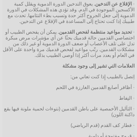
·
الإقلاع عن التدخين.
يعوق التدخين الدورة الدموية ويقلل كمية
الأكسجين الموجودة في الدم. وقد تؤدي هذه المشكلات في الدورة
الدموية إلى جعل الجروح أكثر حدة وتسبب بطء التئامها. تحدث مع
طبيبك إذا كنت تحتاج إلى المساعدة في الإقلاع عن التدخين.
·
تحديد مواعيد منتظمة لفحص القدمين.
يمكن أن يفحص الطبيب أو
اختصاصي القدمين حالة قدميك بحثًا عن أي مؤشرات مرض مبكرة
تدل على تلف الأعصاب أو ضعف الدورة الدموية أو غير ذلك من
مشكلات القدمين. رتّب مواعيد لفحص قدميك مرة واحدة على الأقل
في العام أو بعدد مرات أكثر إذا أوصى الطبيب بذلك.
العلامات التي تشير إلى وجود مشكلة
اِتصل بالطبيب إِذا كنت تعاني من:
· أظافر أصابع القدمين الغارزة في اللحم
· النِفاط
· الثآليل الأخمصية على باطن القدمين (نتوءات لحمية ملونة فيها بقع
داكنة اللون)
· فطار كف القدم (قدم الرياضي)
· قروح مفتوحة أو دامية