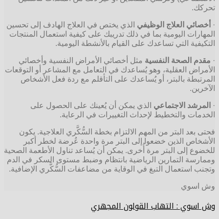
تحركك.
·
أخصائي العلاج الوظيفي
الذي يختص في العلاج الهادف إلى تحسين
المهارات اليومية بما في ذلك تدريبك على كيفية استعمال المنتجات
التكيفية التي تساعدك على القيام بالأنشطة اليومية.
·
مقدم الصحة النفسية
مثل أخصائي الأمراض النفسية وأخصائي
الأمراض العقلية، وهو يُساعدك في التعامل مع المشاعر أو التوقعات
المرتبطة بالبتر، أو يُساعدك على التأقلم مع ردة فعل الأشخاص
الآخرين.
·
المرشد الاجتماعي
الذي يمكن أن يُعينك على الحصول على
الخدمات والتخطيط لإحداث التغييرات في الرعاية.
فحتى بعد البتر من المهم الالتزام بخطة السُّكَّري العلاجية. يكون
الأشخاص الذين خضعوا إلى البتر مرة واحدة عُرضة لخطر أكبر
للخضوع إلى البتر مرة أُخرى. يمكن أن يُساعد تناول الأطعمة الصحية
وممارسة التمارين الرياضية بانتظام وضبط مستوى السكر في الدم
وتجنب استعمال التبغ في الوقاية من مضاعفات السُّكَّري الإضافية.
وش اسوي
وش اسوي : التهاب القولون المجهري