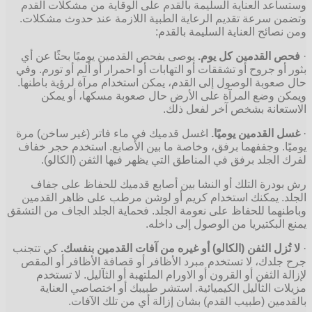
وستساعد العناية السليمة بالقدم على الوقاية من مشكلات القدم
وتضمن سرعة تقديم الرعاية الطبية اللازمة عند حدوث مشكلات.
ومن نصائح العناية السليمة بالقدم:
·
فحص القدمين كل يوم.
يوصى بفحص القدمين يوميًا بحثًا عن أي
بثور أو جروح أو تشققات أو التهابات أو احمرار أو ألم أو تورم. وفي
حال صعوبة الوصول إلى القدم، يمكن استخدام مرآة لرؤية باطنها.
ويمكن وضع المرآة على الأرض حال صعوبة مسكها، أو يمكن
الاستعانة بشخص آخر لفعل ذلك.
·
غسل القدمين يوميًا.
اغسل قدميك في ماء فاتر (غير ساخن) مرة
يوميًا. وجففهما برفق، وخاصة ما بين الأصابع. استخدم حجر خفاف
لفرك الجلد برفق في المناطق التي يظهر فيها الثفن (الكالو).
رش بودرة التلك أو النشا بين أصابع قدميك للحفاظ على جفاف
الجلد. يمكنك استخدام كريم أو لوشن مرطب على ظاهر القدمين
وباطنهما للحفاظ على نعومة الجلد. فحماية الجلد الجاف من التشقق
يمنع البكتيريا من الوصول إلى داخله.
·
لا تُزل الثفن (الكالو) أو غيره من آفات القدمين بنفسك.
كي تتجنب
جرح جلدك، لا تستخدم مبرد الأظافر أو قصافة الأظافر أو المقص
لإزالة الثفن أو القرون أو الاورام الملتهبة أو الثآليل. لا تستخدم
مزيلات الثآليل الكيميائية. استشر طبيبك أو اختصاصي العناية
بالقدمين (طبيب القدم) بشان إزالة أي من تلك الآفات.