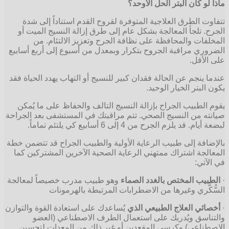
ماذا لو كان البتر الحل الأوحد؟
تتفاوت الطرق العلاجية المتوفرة لقروح القدم استناداً إلى شدة
الجرح. تلجأ المعالجة بشكل عام إلى طرق إزالة النسيج الميت أو
المخلفات والمحافظة على نظافة الجرح وتعزيز الالتئام. من
الضروري مراقبة الجروح بتكرار وبمعدل من أسبوع إلى أربع أسابيع
على الأقل.
عندما ينجم عن الحالة فقدان كبير للنسيج أو التهاب يهدد الحياة فقد
يكون البتر الخيار الوحيد.
يقوم الطبيب الجراح بإزالة النسيج التالف والحفاظ على ما يُمكن
صيانته من النسيج الصحي. تتم مراقبتك في المستشفى بعد الجراحة
لبضعة أيام. قد يلزم الجرح من 4 إلى 6 أسابيع كي يلتئم تماماً.
بالإضافة إلى طبيب الرعاية الأولية والطبيب الجراح قد تتضمن خطة
المعالجة اشتراك ممتهني الرعاية الصحية الآخرين المشتركين كما
في الآتي:
·
الطبيب المختص بالغدد الصماء
وهو طبيب مدرب خصيصاً لمعالجة
السُّكَّري وغيرها من الاضطرابات المرتبطة بالهرمونات
·
أخصائي العلاج الطبيعي الذي
يُساعدك على استعادة القوة والتوازن
والتناسق ويُدربك على استعمال الطرف الاصطناعي (العضو
الاصطناعي) وكرسي المقعدين أو غير ذلك من المعدات لتحسين