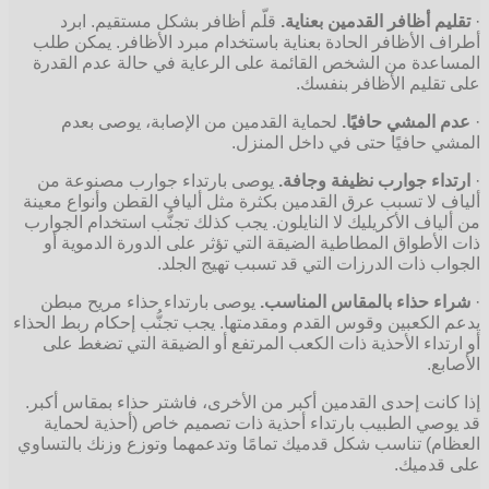
·
تقليم أظافر القدمين بعناية.
قلّم أظافر بشكل مستقيم. ابرد
أطراف الأظافر الحادة بعناية باستخدام مبرد الأظافر. يمكن طلب
المساعدة من الشخص القائمة على الرعاية في حالة عدم القدرة
على تقليم الأظافر بنفسك.
·
عدم المشي حافيًا.
لحماية القدمين من الإصابة، يوصى بعدم
المشي حافيًا حتى في داخل المنزل.
·
ارتداء جوارب نظيفة وجافة.
يوصى بارتداء جوارب مصنوعة من
ألياف لا تسبب عرق القدمين بكثرة مثل ألياف القطن وأنواع معينة
من ألياف الأكريليك لا النايلون. يجب كذلك تجنُّب استخدام الجوارب
ذات الأطواق المطاطية الضيقة التي تؤثر على الدورة الدموية أو
الجواب ذات الدرزات التي قد تسبب تهيج الجلد.
·
شراء حذاء بالمقاس المناسب.
يوصى بارتداء حذاء مريح مبطن
يدعم الكعبين وقوس القدم ومقدمتها. يجب تجنُّب إحكام ربط الحذاء
أو ارتداء الأحذية ذات الكعب المرتفع أو الضيقة التي تضغط على
الأصابع.
إذا كانت إحدى القدمين أكبر من الأخرى، فاشتر حذاء بمقاس أكبر.
قد يوصي الطبيب بارتداء أحذية ذات تصميم خاص (أحذية لحماية
العظام) تناسب شكل قدميك تمامًا وتدعمهما وتوزع وزنك بالتساوي
على قدميك.