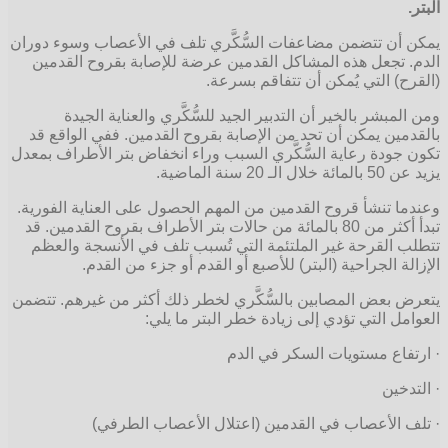
البتر.
يمكن أن تتضمن مضاعفات السُّكَّري تلف في الأعصاب وسوء دوران
الدم. تجعل هذه المشاكل القدمين عرضة للإصابة بقروح القدمين
(القرح) التي يُمكن أن تتفاقم بسرعة.
ومن المبشر بالخير أن التدبير الجيد للسُّكَّري والعناية الجيدة
بالقدمين يمكن أن تحد من الإصابة بقروح القدمين. ففي الواقع قد
تكون جودة رعاية السُّكَّري السبب وراء انخفاض بتر الأطراف بمعدل
يزيد عن 50 بالمائة خلال الـ 20 سنة الماضية.
وعندما تنشأ قروح القدمين من المهم الحصول على العناية الفورية.
تبدأ أكثر من 80 بالمائة من حالات بتر الأطراف بقروح القدمين. قد
تتطلب القرحة غير الملتئمة التي تُسبب تلف في الأنسجة والعظم
الإزالة الجراحية (البتر) للأصبع أو القدم أو جزء من القدم.
يتعرض بعض المصابين بالسُّكَّري لخطر ذلك أكثر من غيرهم. تتضمن
العوامل التي تؤدي إلى زيادة خطر البتر ما يلي:
· ارتفاع مستويات السكر في الدم
· التدخين
· تلف الأعصاب في القدمين (اعتلال الأعصاب الطرفي)