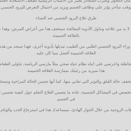
إدمان الكحول وشرب السجائر يعتبر من الأسباب الرئيسية لضعف الاستجابة الجنسي
وقت متأخر يؤثر على وظائف الجسم ويزيد من احتمال التعرض للبرود الجنسي.
طرق علاج البرود الجنسي عند النساء:
لا بد من علاجه وتناول الأدوية المعالجة سيخفف هذا من أعراض المرض، وهذا م
بالعلاقة الحميمة.
وراء البرود الجنسي اطلبي من الطبيب تبديلها بأدوية أخرى، فهذا سيحد من هذه 
العلاقة الحميمة أفضل مما كان عليه.
اطئة واحرصي على اتباه نظام حياة صحي مثلاً مارسي الرياضة، تناولي الطعام
هذا سيزيد من رغبتك بممارسة العلاقة الحميمة.
فف حالة القلق والتوتر التي تعاني منها، كما أنها تحسن الحالة المزاجية وتمنحك
صص في المشاكل الجنسية، عادة ما يتضمن العلاج التعلم حول كيفية تحسين الاس
في الجسم.
افات الزوجية من خلال الحوار الهادئ، سيساعدك هذا في استرجاع الحب والوئام 