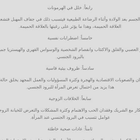
رابعاً: خلل في الهرمونات
لجسم بعد الولادة وأثناء الرضاعة الطبيعية فيتسبب ذلك في جفاف المهبل فتشعر
العلاقة الحميمة، وهذا ما يؤثر على رغبتها بالعلاقة الحميمة.
خامساً: اضطرابات نفسية
العصبي والقلق والاكتئاب وانفصام الشخصية والوسواس القهري والهيستريا جمي
بالبرود الجنسي.
سادساً: ظروف بيئية قاسية
ان والصعوبات الاقتصادية والهجرة وكثرة المسؤوليات والعمل المجهد يخلق حالة 
هذا يزيد من احتمال تعرض المرأة للبرود الجنسي.
سابعاً: الخلافات الزوجية
فكار مع الشريك وفقدان الحب والاهتمام وكثرة المشكلات والتعرض للخيانة الزوج
عوامل تتسبب في البرود الجنسي عند المرأة.
ثامناً: عادات صحية خاطئة