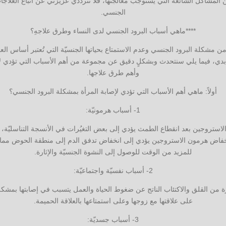
 المشاكل الشائعة التي يستوجب معالجتها، فلا تترددي عزيزتي عن اتباع العلا
الجنسي.
****ماهي أسباب البرود الجنسي لدى النساء وطرق علاجهِ؟
من مشكلة البرود الجنسي وعدم الاستمتاع بحياتها الجنسيّة التي تُعتبر أساس ا
ابدي، فيما يلي سنتحدث وبشكلٍ دقيق عن مجموعة من أهم الأسباب التي تؤدي لإ
وأهم طرق علاجها.
أولاً: ماهي أهم الأسباب التي تؤدي لإصابة المرأة بمشكلة البرود الجنسي؟
1- أسباب هرمونيّة:
ستروجين بعد انقطاع الطمث يؤدي إلى بعض التغيُرات في الأنسجة التناسليّة، 
 انخفاض هرمون الاستروجين يؤدي إلى انخفاض تدفق الدم إلى منطقة الحوض مما ي
للمزيد من الوقت للوصول إلى النشوة الجنسيّة والإثارة.
2- أسباب نفسيّة واجتماعيّة:
ررة من القلق والاكتئاب الناتج عن ضغوط الحياة والعمل يتسبب في إصابتها بمشك
على علاقتها مع زوجها وعلى استمتاعها بالعلاقة الحميمة.
3- أسباب جسديّة: