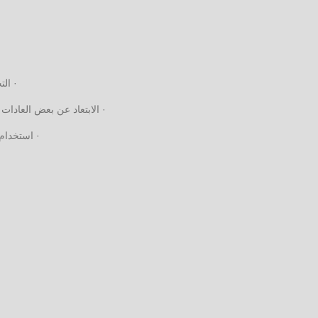
· ال
· الابتعاد عن بعض العادا
· استخدام 