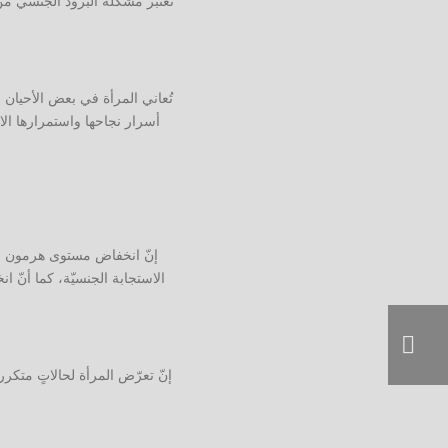
تعتبر مشكلة البرود الجنسي من
تُعاني المرأة في بعض الأحيان 
أسرار نجاحها واستمرارها ال
إنّ انخفاض مستوى هرمون الا
الاستجابة الجنسيّة، كما أنّ
إنّ تعرّض المرأة لحالاتٍ متك