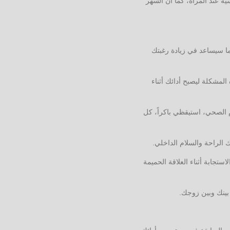
ة عند المرأة، كما أن السهر
ا سيساعد في زيادة رغبتك
المشكلة ليصبح أدائك أثناء
 الصحي، استيقظي باكراً، كل
 الراحة والسلام الداخلي.
تجابة أثناء العلاقة الحميمة
بينك وبين زوجك.