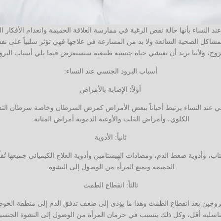
ند النساء بأنها حالة نقص الرغبة في ممارسة العلاقة الحميمة وانعدام الأفكار 
اكل الصحية الشائعة ولا بد من المسارعة في علاجها فهي تؤثر سلبياً على نف
لزوج، ولأننا نريد أن تعيشي حياة جنسية طبيعية سنستعرض فيما يلي أسباب البر
أسباب البرود الجنسي عند النساء:
أولاً: الإصابة بالأمراض
لجنسي عند النساء يرتبط أحياناً ببعض الأمراض كمرض السرطان وخاصة سرطان الث
الكلوي، وأمراض القلب والأوعية الدموية أمراض المثانة.
ثانياً: الأدوية
ئاب، وأدوية ضغط الدم، ومضادات الهيستامين وأدوية العلاج الكيميائي جميعها تُقل
الحميمة وتمنع المرأة من الوصول إلى النشوة.
ثالثاً: انقطاع الطمث
جين بعد انقطاع الطمث وهذا ما يؤدي إلى ضعف تدفق الدم إلى منطقة الحو
تناسلية أقل، وكل ذلك يتسبب في حرمان المرأة من الوصول إلى النشوة الجنسية