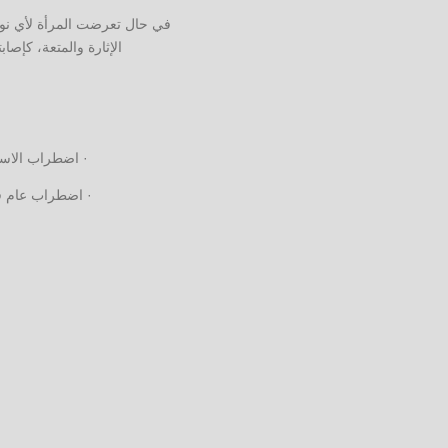
في حال تعرضت المرأة لأي نوع
الإثارة والمتعة، كإص
· اضطراب الاستث
· اضطراب عام في