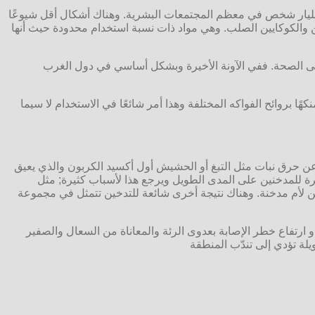
ن مليار شخص في معظم المجتمعات البشرية. وهناك أشكال أقل شيوعًا
ن والكوكايين الصلب. وهي مواد ذات نسبة استخدام محدودة حيث أنها
ًا على الصحة. ففي الآونة الأخيرة وبشكل أساسي في دول الغرب
نكهًا بروائح الفواكه المختلفة وهذا أمر شائعًا في الاستخدام لا سيما
 عن حرق نبات مثل التبغ أو الحشيش أول أكسيد الكربون والذي يعيق
ة للمدخنين على المدى الطويل ويرجع هذا لأسباب كثيرة; مثل
ين لأم مدخنة. وهناك نتيجة أخرى شائعة للتدخين تتمثل في مجموعة
و ارتفاع خطر الإصابة بعدوى الرئة والمعاناة من السعال والصفير
لة تؤدي إلى تندّب المنطقة