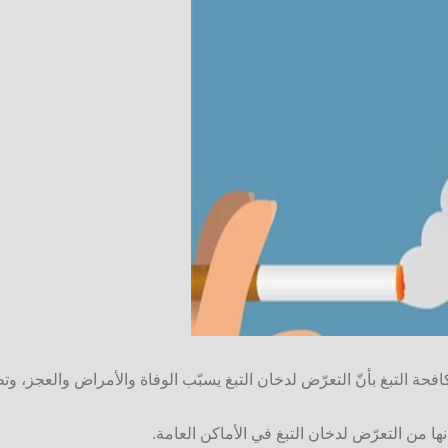
ة بشان مكافحة التبغ بأنّ التعرّض لدخان التبغ يسبّب الوفاة والأمراض والعج
ها من التعرّض لدخان التبغ في الأماكن العامة.