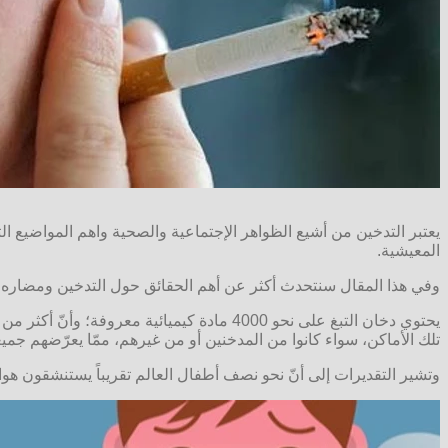
يعتبر التدخين من أشيع الظواهر الإجتماعية والصحية واهم المواضيع 
المعيشية.
وفي هذا المقال سنتحدث أكثر عن أهم الحقائق حول التدخين ومضاره ع
تلك الأماكن، سواء كانوا من المدخنين أو من غيرهم، ممّا يعرّضهم جميعاً
وتشير التقديرات إلى أنّ نحو نصف أطفال العالم تقريباً يستنشقون هواءً ملوّثاً بدخان التبغ. والملاحظ أي