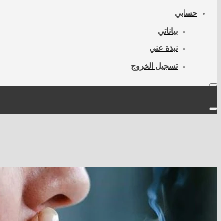
حسابي
بياناتي
نبذة عني
تسجيل الخروج