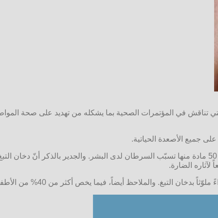
التي تناقش في المؤتمرات الصحية بما يشكله من تهديد على صحة الموا
لى جميع الأصعدة الحياتية.
يحتوي دخان التبغ على نحو 4000 مادة كيميائية معروفة؛ وأنّ أكثر من 50 مادة منها تسبّب السرطان لدى
 لآثاره الضارة.
ضاً، فيما يخص أكثر من 40% من الأطفال، أنّ أحد الوالدين على الأقلّ يمارس التدخين.