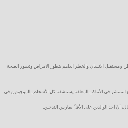
طن ومستقبل الانسان والخطر الداهم بتطور الامراض وتدهور الصحة
 البشر. والجدير بالذكر أنّ دخان التبغ المنتشر في الأماكن المغلقة يستنشقه كل الأشخاص الموجودين في