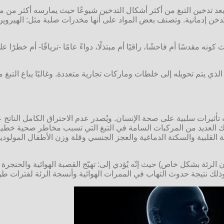
ويعد تدخين التبغ من أكثر أشكال التدخين شيوعًا حيث يمارسه أكثر م
دخن إدمانية. وتصنف بعض المواد على أنها مخدرات صلبة مثل: الهيروي
 مقدسًا أم فاحشًا، راقيًا أم مبتذلًا، دواءً عامًا -ترياقًا- أم خطر
 الذي يتم تحويله إلى خلطات وماركات تجارية متعددة. وغالبًا يباع التبغ م
تأثيرات سلبية على صحة الإنسان. ويُصدر عدم الاحتراق الكامل الناتج
اك العديد من المركبات السامة في التبغ التي تسبب مخاطر صحية خطير
 القلبية والسكتة الدماغية والعجز الجنسي وقلة وزن الأطفال المولود
رئة بشكل خاص) حيث إنّه يُؤدي إلى: تهيّج القصبة الهوائية والحنجرة 
وذلك نتيجة حدوث التهاب في الممرات الهوائية وأنسجة الرئة لفترات طوي