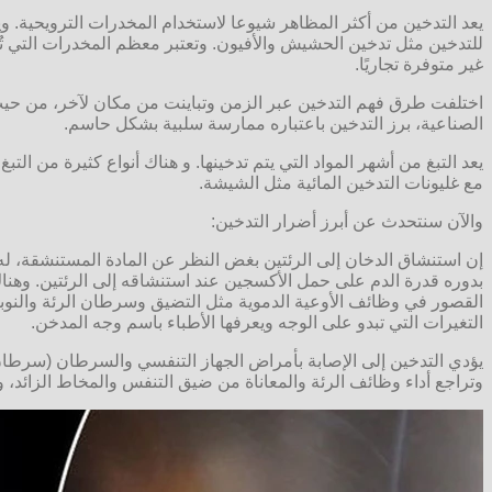
يعد التدخين من أكثر المظاهر شيوعا لاستخدام المخدرات الترويحية. 
للتدخين مثل تدخين الحشيش والأفيون. وتعتبر معظم المخدرات التي تُ
غير متوفرة تجاريًا.
اختلفت طرق فهم التدخين عبر الزمن وتباينت من مكان لآخر، من حيث كونه
الصناعية، برز التدخين باعتباره ممارسة سلبية بشكل حاسم.
يعد التبغ من أشهر المواد التي يتم تدخينها. و هناك أنواع كثيرة من التبغ
مع غليونات التدخين المائية مثل الشيشة.
والآن سنتحدث عن أبرز أضرار التدخين:
إن استنشاق الدخان إلى الرئتين بغض النظر عن المادة المستنشقة، له 
بدوره قدرة الدم على حمل الأكسجين عند استنشاقه إلى الرئتين. وهن
القصور في وظائف الأوعية الدموية مثل التضيق وسرطان الرئة والنوبة
التغيرات التي تبدو على الوجه ويعرفها الأطباء باسم وجه المدخن.
يؤدي التدخين إلى الإصابة بأمراض الجهاز التنفسي والسرطان (سرطان ال
وتراجع أداء وظائف الرئة والمعاناة من ضيق التنفس والمخاط الزائد، 