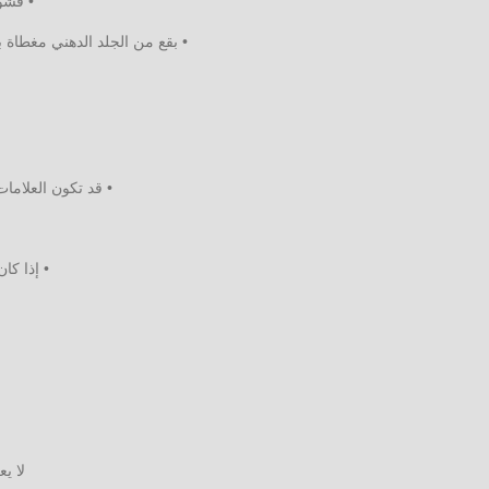
• قشو
• بقع من الجلد الدهني مغطاة 
• قد تكون العلامات
• إذا كا
لا ي