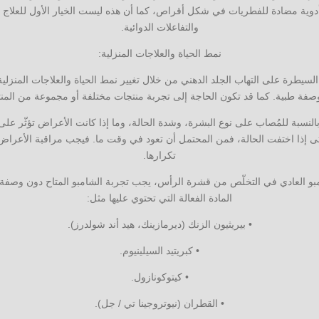
وية مضادة للفطريات في شكل أقراص، كما أن هذه ليست الخيار الأول للعلاج بسب
والتفاعلات الدوائية.
نمط الحياة والعلاجات المنزلية:
السيطرة على التهاب الجلد الدهني من خلال تغيير نمط الحياة والعلاجات المنزلي
صفة طبية. كما قد تكون الحاجة إلى تجربة منتجات مختلفة أو مجموعة من المن
لنسبة للمُصاب على نوع البشرة، وشدة الحالة، وما إذا كانت الأعراض تؤثّر ع
إذا اختفت الحالة، فمن المحتمل أن تعود في وقت ما. فيجب مراقبة الأعراض و
تكرارها.
امبو العادي في التخلّص من قشرة الرأس، يجب تجربة الشامبو المتاح دون وصفة
المادة الفعالة التي تحتوي عليها مثل:
• بيريثيون الزنك (ديرمازينك، هيد أند شولدرز).
• كبريتيد السيلينيوم.
• كيتوكونازول.
• القطران (نيوتروجينا تي / جل).