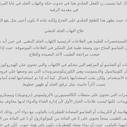
زيما): كما يتسبب رد الفعل الجلدي هذا في حدوث حكة والتهاب الجلد في ثنايا المر
في مقدمة الرقبة.
 حيث يظهر هذا الطفح الجلدي على الجذع ولكنه عادة لا يكون أحمر مثل بقع الت
علاج التهاب الجلد الدهني:
والمستحضرات الطبية هي العلاجات الرئيسية لالتهاب الجلد الدهني. في حين أن
ثل الشامبو المتاح دون وصفة طبية قبل التفكير في العلاجات الموصوفة. حيث إذا ل
فيجب مراجعة الطبيب لأخذ النصيحة والعلاج.
 أو الشامبو أو المراهم التي تتحكم في الالتهاب والتي تحتوي على الهيدروكو
ال كلوبيتاسول والديسونيت وهي الكورتيكوستيرويدات التي يتم وضعها على فروة 
لة الاستخدام، ولكن يجب استخدامها باعتدال. كما أنه إذا تم استخدامها لعدة أساب
تسبب آثاراً جانبية، مثل ترقق الجلد أو ظهور خطوط.
ات التي تحتوي على مثبطات الكالسينيورين تاكروليموس (بروتوبيك) وبيميكروليمو
يدات. لكنها ليست علاجات الخيار الأول لأن إدارة الغذاء والدواء لديها مخاوف 
لامية أو الكريمات أو الشامبو المضادة للفطريات بالتناوب مع دواء آخر. وذلك اع
وشدة الأعراض، حيث قد يصف الطبيب منتجاً يحتوي
دامهما بالتناوب. حيث أن دواء مضاد للفطريات يكون على هيئة حبوب. لكن في حال