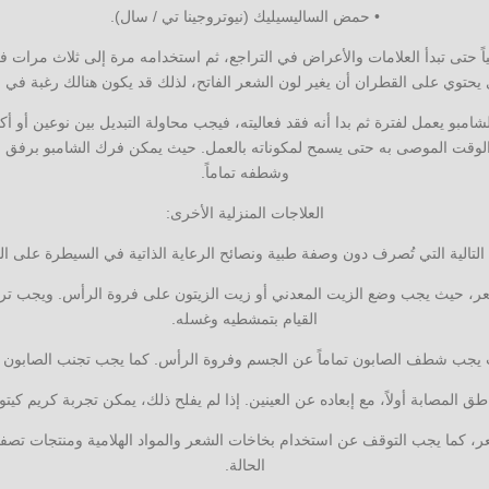
• حمض الساليسيليك (نيوتروجينا تي / سال).
اً حتى تبدأ العلامات والأعراض في التراجع، ثم استخدامه مرة إلى ثلاث مرات
يحتوي على القطران أن يغير لون الشعر الفاتح، لذلك قد يكون هنالك رغبة في
شامبو يعمل لفترة ثم بدا أنه فقد فعاليته، فيجب محاولة التبديل بين نوعين أو أ
لوقت الموصى به حتى يسمح لمكوناته بالعمل. حيث يمكن فرك الشامبو برفق عل
وشطفه تماماً.
العلاجات المنزلية الأخرى:
التالية التي تُصرف دون وصفة طبية ونصائح الرعاية الذاتية في السيطرة على الت
شعر، حيث يجب وضع الزيت المعدني أو زيت الزيتون على فروة الرأس. ويجب ترك
القيام بتمشطيه وغسله.
ث يجب شطف الصابون تماماً عن الجسم وفروة الرأس. كما يجب تجنب الصابون
اطق المصابة أولاً، مع إبعاده عن العينين. إذا لم يفلح ذلك، يمكن تجربة كريم كي
، كما يجب التوقف عن استخدام بخاخات الشعر والمواد الهلامية ومنتجات تصفي
الحالة.