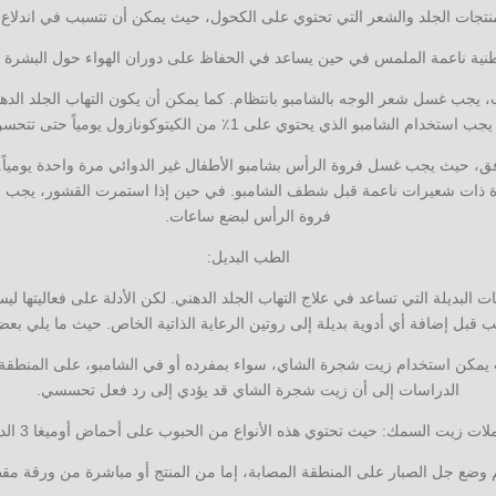
منتجات الجلد والشعر التي تحتوي على الكحول، حيث يمكن أن تتسبب في اندلاع
طنية ناعمة الملمس في حين يساعد في الحفاظ على دوران الهواء حول البشرة و
 يجب غسل شعر الوجه بالشامبو بانتظام. كما يمكن أن يكون التهاب الجلد ال
دام الشامبو الذي يحتوي على 1٪ من الكيتوكونازول يومياً حتى تتحسن الأعراض.
 حيث يجب غسل فروة الرأس بشامبو الأطفال غير الدوائي مرة واحدة يومياً. 
 ذات شعيرات ناعمة قبل شطف الشامبو. في حين إذا استمرت القشور، يجب وضع
فروة الرأس لبضع ساعات.
الطب البديل:
ت البديلة التي تساعد في علاج التهاب الجلد الدهني. لكن الأدلة على فعاليتها ل
يب قبل إضافة أي أدوية بديلة إلى روتين الرعاية الذاتية الخاص. حيث ما يلي بعض 
مكن استخدام زيت شجرة الشاي، سواء بمفرده أو في الشامبو، على المنطقة ا
الدراسات إلى أن زيت شجرة الشاي قد يؤدي إلى رد فعل تحسسي.
لات زيت السمك: حيث تحتوي هذه الأنواع من الحبوب على أحماض أوميغا 3 الدهنية.
م وضع جل الصبار على المنطقة المصابة، إما من المنتج أو مباشرة من ورقة مق