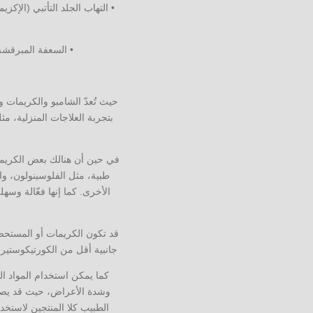
• التهاب الجلد التأتبي (الإك
• السعفة المبرقشة:
حيث تُعدّ الشامبو والكريمات 
بتجربة العلاجات المنزلية، م
في حين أن هنالك بعض الكريمات
طبية، مثل الفلوسينولون، و
الأخرى. كما إنها فعّالة وسه
قد تكون الكريمات أو المستحضر
جانبية أقل من الكورتيكوستيرو
كما يمكن استخدام المواد اله
الطبيب كلا المنتجين لاستخ