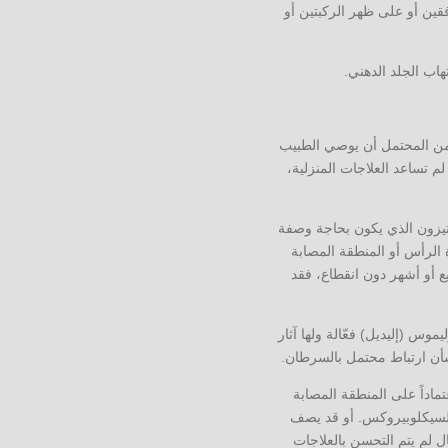
فقين أو على ظهر الركبتين أو
هاب الجلد الدهني.
ه من المحتمل أن يوصي الطبيب
م تساعد العلاجات المنزلية،
رتيزون الذي يكون بحاجة وصفة
الرأس أو المنطقة المصابة
يع أو أشهر دون انقطاع، فقد
س (إليديل) فعّالة ولها آثار
بشأن ارتباط محتمل بالسرطان.
تماداً على المنطقة المصابة
 على 2 في المائة من كيتوكونازول أو 1 في المائة من السيكلوبيروكس. أو قد يصف
 لم يتم التحسن بالعلاجات