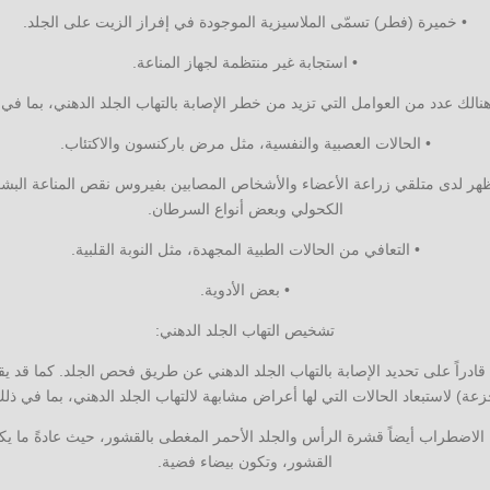
• خميرة (فطر) تسمّى الملاسيزية الموجودة في إفراز الزيت على الجلد.
• استجابة غير منتظمة لجهاز المناعة.
الك عدد من العوامل التي تزيد من خطر الإصابة بالتهاب الجلد الدهني، بما في 
• الحالات العصبية والنفسية، مثل مرض باركنسون والاكتئاب.
هر لدى متلقي زراعة الأعضاء والأشخاص المصابين بفيروس نقص المناعة البشرية
الكحولي وبعض أنواع السرطان.
• التعافي من الحالات الطبية المجهدة، مثل النوبة القلبية.
• بعض الأدوية.
تشخيص التهاب الجلد الدهني:
ادراً على تحديد الإصابة بالتهاب الجلد الدهني عن طريق فحص الجلد. كما قد يق
زعة) لاستبعاد الحالات التي لها أعراض مشابهة لالتهاب الجلد الدهني، بما في ذلك
الاضطراب أيضاً قشرة الرأس والجلد الأحمر المغطى بالقشور، حيث عادةً ما يك
القشور، وتكون بيضاء فضية.