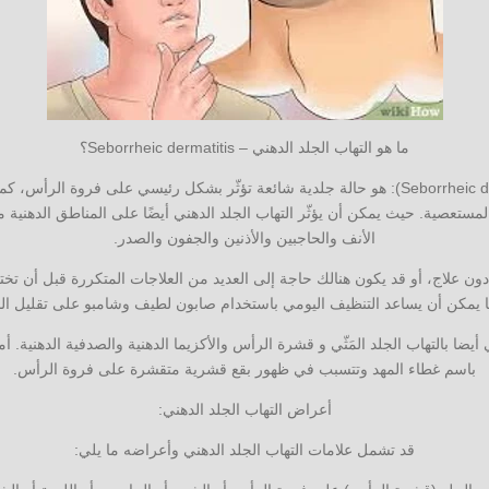
ما هو التهاب الجلد الدهني – Seborrheic dermatitis؟
التهاب الجلد الدهني (Seborrheic dermatitis): هو حالة جلدية شائعة تؤثّر بشكل رئيسي على
مستعصية. حيث يمكن أن يؤثّر التهاب الجلد الدهني أيضًا على المناطق الدهنية
الأنف والحاجبين والأذنين والجفون والصدر.
 دون علاج، أو قد يكون هنالك حاجة إلى العديد من العلاجات المتكررة قبل أن ت
 كما يمكن أن يساعد التنظيف اليومي باستخدام صابون لطيف وشامبو على تقليل ال
أيضا بالتهاب الجلد المَثّي و قشرة الرأس والأكزيما الدهنية والصدفية الدهنية. أم
باسم غطاء المهد وتتسبب في ظهور بقع قشرية متقشرة على فروة الرأس.
أعراض التهاب الجلد الدهني:
قد تشمل علامات التهاب الجلد الدهني وأعراضه ما يلي: