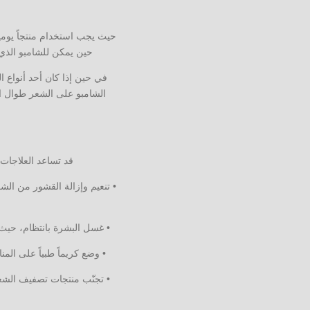
حيث يجب استخدام منتجاً يومي
حين يمكن للشامبو الذي 
في حين إذا كان أحد أنواع ال
الشامبو على الشعر طوال ا
قد تساعد العلاجات 
• تنعيم وإزالة القشور من ال
• غسل البشرة بانتظام، حي
• وضع كريماً طبياً على المن
• تجنّب منتجات تصفيف الشعر