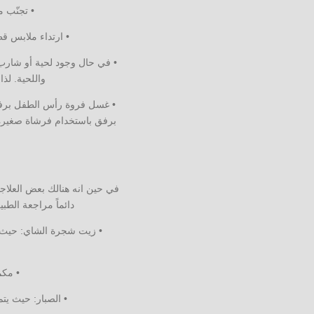
• تجنّب 
• ارتداء ملابس ق
• في حال وجود لحية أو شارب،
واللحية. لذا يجب استخ
• غسل فروة رأس الطفل برفق،
برفق باستخدام فرشاة صغيرة
في حين انه هنالك بعض العلاجا
دائماً مراجعة الطب
• زيت شجرة الشاي: حيث ي
• مكم
• الصبار: حيث يت