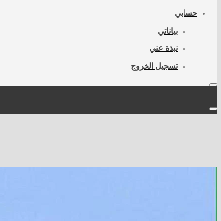
حسابي
بياناتي
نبذة عني
تسجيل الخروج