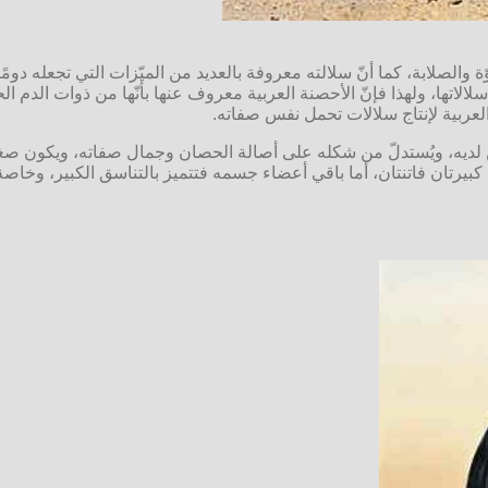
 والصلابة، كما أنّ سلالته معروفة بالعديد من الميّزات التي تجعله دو
تها، ولهذا فإنّ الأحصنة العربية معروف عنها بأنّها من ذوات الدم الحا
لعربية لإنتاج سلالات تحمل نفس صفاته.
ن لديه، ويُستدلّ من شكله على أصالة الحصان وجمال صفاته، ويكون صغير
كبيرتان فاتنتان، أما باقي أعضاء جسمه فتتميز بالتناسق الكبير، وخاصة 