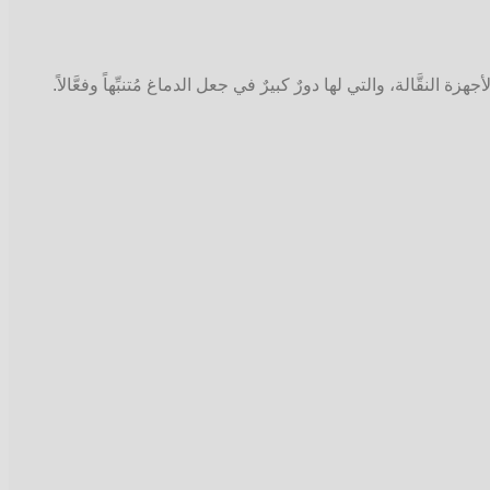
نقَّالة، والتي لها دورٌ كبيرٌ في جعل الدماغ مُتنبِّهاً وفعَّالاً.