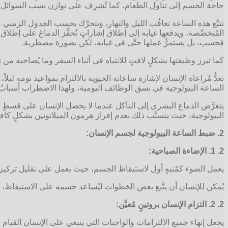
حاجة الجسم إلى تناول الطعام، كما تُشرِف على توازن نسب السوائل
تتبَّع هذه الساعة تعاقُب الليل والنهار، وتتحرَّك بحسب الجدول الزمني 
المُتخصِّصة، ويدفعها غيابه إلى إطلاق إشاراتٍ تُحفِّز الدماغ على إطلاق
فحسب، بل يستمرُّ عملها حتَّى في غيابه، لكن بصورة مضطربة.
كما تبرز وظيفتها بشكلٍ لافتٍ للانتباه في أثناء السفر وما يُصاحبه من تغيّ
تعدُّ مُراعاة الإنسان لإشارة ساعاته الحيوية بالالتزام بمواعيد نومه ليلا
الساعة البيولوجية في نسق الوظائف اليومية، ولهذا الاضطراب أسبابٌ مُخ
يتعرَّض الدماغ البشري إلى التآكل عندما لا يحصل الإنسان على قسطٍ كافٍ
البيولوجية، حيث يتسبَّب ذلك بعدم إفراز هرمون الميلاتونين بشكلٍ كاف
2. ضبط الساعة البيولوجية لجسم الإنسان:
2. 1. الإضاءة الصباحية:
يعمل الضوء كمُنبهٍ أول لاستيقاظ الجسم، حيث يعمل على تقليل تركيز ا
يُمكن للإنسان أن يتَّبع بعض الخطوات ليُساعد جسمه على الاستيقاظ، 
2. 2. التزام الإنسان بروتينٍ مُعيَّن:
يجعل إنهاء جميع الالتزامات والواجبات التي ينبغي على الإنسان القيام ب