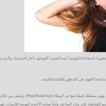
ا باحتياجاتنا اليومية؟ وما الشيء الموجود داخل أجسامنا، والذي يتحفَّ
يا هذا الجهاز في السطور القليلة القادمة.
 خلال ألياتٍ مُعقدةٍ تؤثِّر في كلِّ خليةٍ ونسيجٍ وعضوٍ في الجسم.
الجسم المُختلفة على مدار الساعة، وتُعدُّ بمثابة الأجندة اليومية للإنسا