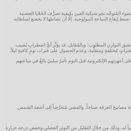
ء المُتوجِّه نحو شبكية العين بكيفية تصرُّف الخلايا العصبية
ي ضبط إيقاع الساعة البيولوجية، إلَّا أن نشاطها لا يخضع لسلطانه
تحقيق التوازن المطلوب؛ وبالمُقابل، قد يؤثِّر أيُّ اضطرابٍ يُصيب
ٍ مُختلفةٍ ومتقلِّبة، وعدم الحصول على فترات نومٍ كافيةٍ ليلاً.
ى أجهزتهم الإلكترونية قبل النوم تأثيرٌ سلبيٌ بالغٌ في ساعتهم
 مصابيح الغرفة صباحاً، والمشي مُتعرِّضاً إلى أشعة الشمس.
يولوجياً له، وذلك من خلال التقليل من التوتر العضلي وخفض درجة حرارة