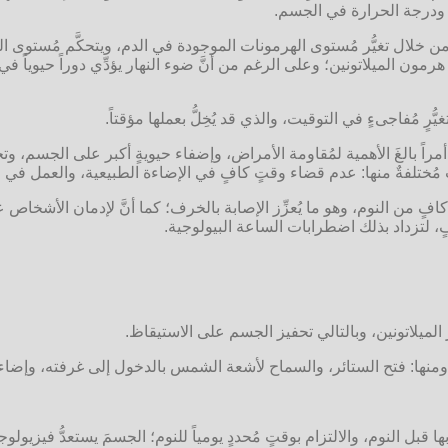
 ودرجة الحرارة في الجسم.
من خلال تغيُّر مُستوى الهرمونات الموجودة في الدم، ويتحكَّم مُستوى الضو
 هرمون الميلاتونين؛ وعلى الرغم من أنَّ ضوء النهار يؤدِّي دوراً حيوياً ف
ُرٍ مُفاجىءٍ في التوقيت، والذي قد يُخِلُّ بعملها مؤقتاً.
ً، أمراً بالغَ الأهمية لمُقاومة الأمراض، وإضفاء حيويةٍ أكبر على الجسم، و
تلفةٌ منها: عدم قضاء وقتٍ كافٍ في الإضاءة الطبيعية، والعمل في فترات
 من النوم، وهو ما يُعزِّز الإصابة بالخرف؛ كما أنَّ لإدمان الأشخاص عل
ٍ، لتزداد بذلك اضطرابات الساعة البيولوجية.
لميلاتونين، وبالتالي تحفيز الجسم على الاستيقاظ.
ومنها: فتح الستائر، والسماح لأشعة الشمس بالدخول إلى غرفته، وإضاءة
ها قبل النوم، والالتزام بوقتٍ مُحددٍ يومياً للنوم؛ الجسمَ يستعدُّ فيز