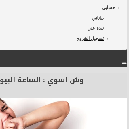
حسابي
بياناتي
نبذة عني
تسجيل الخروج
وش اسوي : الساعة البيول