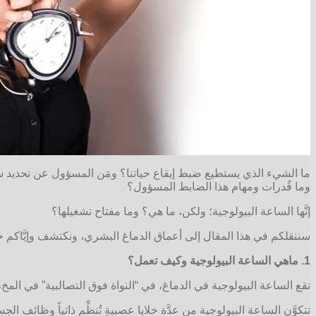
ما الشيء الذي يستطيع ضبط إيقاع حياتنا؟ ومَن المسؤول عن تحديد شعورن
وما قُدرات ومهام هذا الضابط المسؤول؟
إنَّها الساعة البيولوجية؛ ولكن، ما هي؟ وما مفتاح تشغيلها؟
سننقلكم في هذا المقال إلى أعماق الدماغ البشري، ونكتشف وإيَّاكم خبا
1. ماهي الساعة البيولوجية وكيف تعمل؟
تقع الساعة البيولوجية في الدماغ، في “النواة فوق التصالبية” في المخ، وهي منطقةٌ دقيقةٌ تقع في الوطاء (Hypothalamus)، وتعمل من
تتكوَّن الساعة البيولوجية من عدَّة خلايا عصبيةٍ تُنظِّم ذاتياً وظائف 