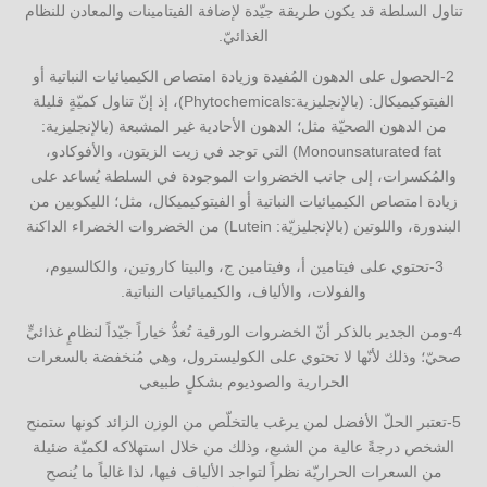
تناول السلطة قد يكون طريقة جيّدة لإضافة الفيتامينات والمعادن للنظام
الغذائيّ.
2-الحصول على الدهون المُفيدة وزيادة امتصاص الكيميائيات النباتية أو
الفيتوكيميكال: (بالإنجليزية:Phytochemicals)، إذ إنّ تناول كميّةٍ قليلة
من الدهون الصحيّة مثل؛ الدهون الأحادية غير المشبعة (بالإنجليزية:
Monounsaturated fat) التي توجد في زيت الزيتون، والأفوكادو،
والمُكسرات، إلى جانب الخضروات الموجودة في السلطة يُساعد على
زيادة امتصاص الكيميائيات النباتية أو الفيتوكيميكال، مثل؛ الليكوبين من
البندورة، واللوتين (بالإنجليزيّة: Lutein) من الخضروات الخضراء الداكنة
3-تحتوي على فيتامين أ، وفيتامين ج، والبيتا كاروتين، والكالسيوم،
والفولات، والألياف، والكيميائيات النباتية.
4-ومن الجدير بالذكر أنّ الخضروات الورقية تُعدُّ خياراً جيّداً لنظامٍ غذائيٍّ
صحيّ؛ وذلك لأنّها لا تحتوي على الكوليسترول، وهي مُنخفضة بالسعرات
الحرارية والصوديوم بشكلٍ طبيعي
5-تعتبر الحلّ الأفضل لمن يرغب بالتخلّص من الوزن الزائد كونها ستمنح
الشخص درجةً عالية من الشبع، وذلك من خلال استهلاكه لكميّة ضئيلة
من السعرات الحراريّة نظراً لتواجد الألياف فيها، لذا غالباً ما يُنصح