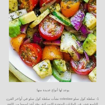
يوجد لها أنواع عديدة منها:
1- سلطة كول سلو coleslaw نشأت سلطة كول سلو في أواخر القرن
التاسع عشر في الولايات المتحدة الاميركية، وقد أخذ اسمها من اللغة