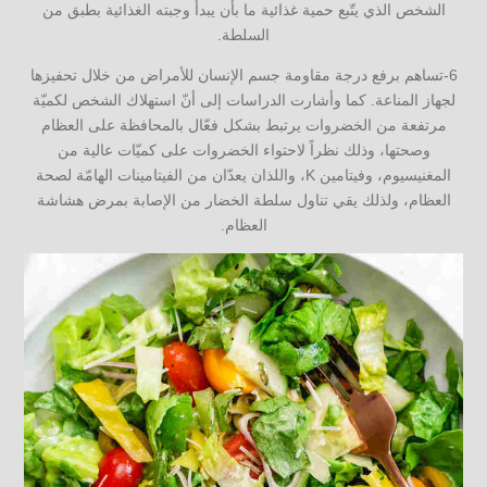
الشخص الذي يتّبع حمية غذائية ما بأن يبدأ وجبته الغذائية بطبق من
السلطة.
6-تساهم برفع درجة مقاومة جسم الإنسان للأمراض من خلال تحفيزها
لجهاز المناعة. كما وأشارت الدراسات إلى أنّ استهلاك الشخص لكميّة
مرتفعة من الخضروات يرتبط بشكل فعّال بالمحافظة على العظام
وصحتها، وذلك نظراً لاحتواء الخضروات على كميّات عالية من
المغنيسيوم، وفيتامين K، واللذان يعدّان من الفيتامينات الهامّة لصحة
العظام، ولذلك يقي تناول سلطة الخضار من الإصابة بمرض هشاشة
العظام.