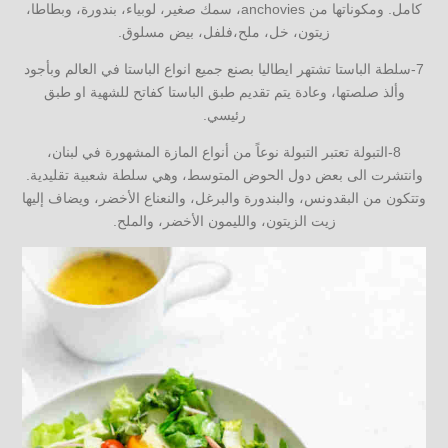
كامل. ومكوناتها من anchovies، سمك صغير، لوبياء، بندورة، وبطاطا،
زيتون، خل، ملح،فلفل، بيض مسلوق.
7-سلطة الباستا تشتهر ايطاليا بصنع جميع انواع الباستا في العالم وبأجود
وألذ صلصتها، وعادة يتم تقديم طبق الباستا كفاتح للشهية او طبق
رئيسي.
8-التبولة تعتبر التبولة نوعاً من أنواع المازة المشهورة في لبنان،
وانتشرت الى بعض دول الحوض المتوسط، وهي سلطة شعبية تقليدية.
وتتكون من البقدونس، والبندورة والبرغل، والنعناع الأخضر، ويضاف إليها
زيت الزيتون، والليمون الأخضر، والملح.