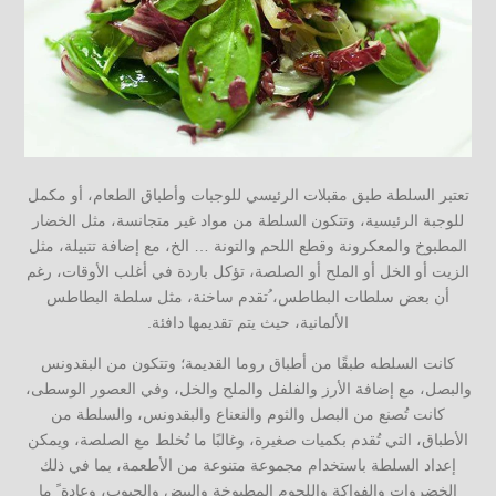
تعتبر السلطة طبق مقبلات الرئيسي للوجبات وأطباق الطعام، أو مكمل
للوجبة الرئيسية، وتتكون السلطة من مواد غير متجانسة، مثل الخضار
المطبوخ والمعكرونة وقطع اللحم والتونة … الخ، مع إضافة تتبيلة، مثل
الزيت أو الخل أو الملح أو الصلصة، تؤكل باردة في أغلب الأوقات، رغم
أن بعض سلطات البطاطس، ُتقدم ساخنة، مثل سلطة البطاطس
الألمانية، حيث يتم تقديمها دافئة.
كانت السلطه طبقًا من أطباق روما القديمة؛ وتتكون من البقدونس
والبصل، مع إضافة الأرز والفلفل والملح والخل، وفي العصور الوسطى،
كانت تُصنع من البصل والثوم والنعناع والبقدونس، والسلطة من
الأطباق، التي تُقدم بكميات صغيرة، وغالبًا ما تُخلط مع الصلصة، ويمكن
إعداد السلطة باستخدام مجموعة متنوعة من الأطعمة، بما في ذلك
الخضروات والفواكة واللحوم المطبوخة والبيض والحبوب، وعادة ً ما