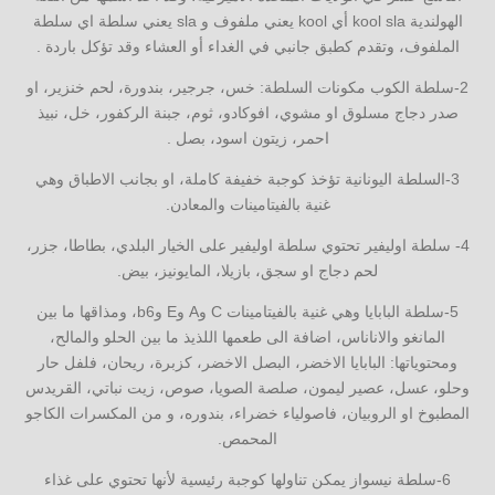
الهولندية kool sla أي kool يعني ملفوف و sla يعني سلطة اي سلطة
الملفوف، وتقدم كطبق جانبي في الغداء أو العشاء وقد تؤكل باردة .
2-سلطة الكوب مكونات السلطة: خس، جرجير، بندورة، لحم خنزير، او
صدر دجاج مسلوق او مشوي، افوكادو، ثوم، جبنة الركفور، خل، نبيذ
احمر، زيتون اسود، بصل .
3-السلطة اليونانية تؤخذ كوجبة خفيفة كاملة، او بجانب الاطباق وهي
غنية بالفيتامينات والمعادن.
4- سلطة اوليفير تحتوي سلطة اوليفير على الخيار البلدي، بطاطا، جزر،
لحم دجاج او سجق، بازيلا، المايونيز، بيض.
5-سلطة البابايا وهي غنية بالفيتامينات C وA وE وb6، ومذاقها ما بين
المانغو والاناناس، اضافة الى طعمها اللذيذ ما بين الحلو والمالح،
ومحتوياتها: البابايا الاخضر، البصل الاخضر، كزبرة، ريحان، فلفل حار
وحلو، عسل، عصير ليمون، صلصة الصويا، صوص، زيت نباتي، القريدس
المطبوخ او الروبيان، فاصولياء خضراء، بندوره، و من المكسرات الكاجو
المحمص.
6-سلطة نيسواز يمكن تناولها كوجبة رئيسية لأنها تحتوي على غذاء