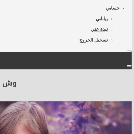
حسابي
بياناتي
نبذة عني
تسجيل الخروج
وش اس