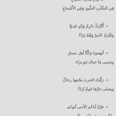
فِي السَّلَبِ السُّودِ وَفِي الأَمْساحِ
أَتُتْرَكُ دَارِمٌ وَبَنُو عَدِيِّ
وتَغْرَمُ عَامِرٌ وَهُمُ بَرَاءُ
أتهجونا وَكُنَّا أهل صدق
وتنسى مَا حباك بَنو برَاء
رَأَيْتُ الحربَ يجُنبها رجالٌ
ويصلى حرَّها قومٌ بُرَاءُ
فإنّ أباكم الأدنى أبوكم
وإنَّ صدورهم لكم بِراءُ