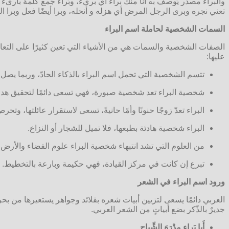
والبراء مصدر يُوصف به أنا منك براء أي بريء، وبُراء جمع كلمة بارىء 
تعني نجره وبرى الرجل المرض أي هزله و أنحله، وبرا أيضًا فعل وبرا ا
السمات الشخصية لحاملة اسم البراء
الصفات الشخصية والسمات هي من الأشياء التي تعين كثيرًا على التع
عليها:
تتسم الشخصية التي تحمل اسم البراء بالذكاء الحادّ، وربما يصل ل
شخصية البراء تعد شخصية صبورة، فهي تسعى دائمًا لتحقيق هدف
البراء تعدّ زوجًا حنونًا وأمًا حانيةً، تسعى لاستقرار عائلتها، وتحرص
البراء شخصية هادئة بطبعها، فلا تميل للشجار أو النزاع.
من العلوم التي تشد انتبهاء شخصية البراء علوم الفضاء والأرض.
تبرع إن كانت في مركز القيادة، فهي حكيمة وبارعة بالتخطيط.
ورود اسم البراء في الشعر
العربي دائمًا يسعى لتزيين أبيات شعره بقلائد وجواهر يستعيرها من بحر 
جديرٌ بالذّكر بضع أبياتٍ من الشعر العربي.
أَبا بَراءٍ مِدْرَهَ الشِّياحِ