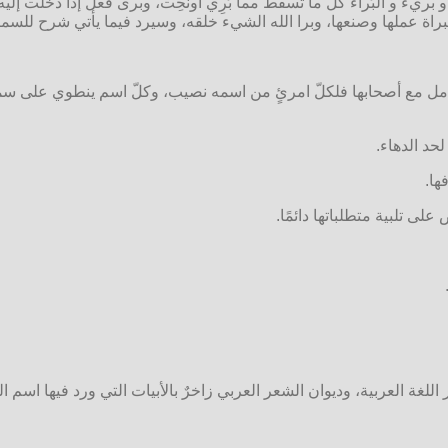
و بريء و البُراء كل ما تسقط مما بُرِي أونُحِت، وبرى فعل إذا دخلت إل
لبراة عملها وصنعها، وبرا الله الشيء خلقه، وسيرد فيما يأتي شرح للس
امل مع أصحابها فلكلّ امرئٍ من اسمه نصيب، وكلّ اسم ينطوي على سما
حد الدهاء.
ها.
 على تلبية متطلباتها دائمًا.
اللغة العربية، وديوان الشعر العربي زاخرٌ بالأبيات التي ورد فيها اسم 