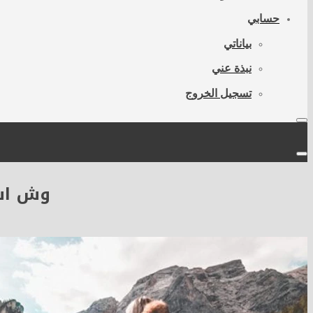
حسابي
بياناتي
نبذة عني
تسجيل الخروج
وش اس