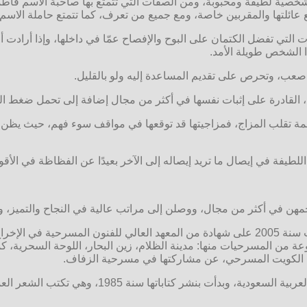
ا شخصية لطيفة ومحبوبة، ومن الصفات التي تتمتع بها صاحبة الاسم فاط
 عائلتها والمقربين خاصة، ومع جميع من تعرف، كما تتمتع حاملة الاسم 
التي تفضل الكتمان على البوح والإفصاح عمّا في داخلها، وإذا أراد
ذا الشخص طويلة الأمد.
ب، وتحرص على تقديم المساعدة إليه ولو بالقليل.
، القادرة على إثبات نفسها في أكثر من مجال إضافة إلى تحمل ضغط ا
اطمة تقلب المزاج، فمزاجيتها قد توقعها في مواقف سوء فهم، حيث يظن ا
لطيفة في إيصال ما تريد إيصاله إلى الآخر بعيدًا عن الفظاظة في الأقوا
مهن في أكثر من مجال، ووصلن إلى مراتب عالية في النجاح والتميز، وم
وهي ممثلة كويتية من مواليد عام 1981، حصلت سنة 2005 على شهادة من المعهد العالي
وعة من المسرحيات منها: مدينة الظلام، زين البحار، اللوحة السحرية،
ن الكويت المسرحي، عن مشاركتها في مسرحية الزفاف.
وهي شاعرة سعودية ولدت في جنوب المملكة العرب