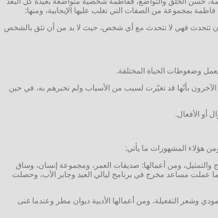
مة، حُسن الخُلق والتواضع، ففاطمة شخصية متواضعة بعيدة كل البعد
فاطمة بمجموعة من الصفات التي تغلب عليها الإيجابية، ومنها:
ت أن تتحدث فهي لا تتحدث مع أي شخص، حيث لا بد من أن تثق بالشخص
لعمل وضغوطات الحياة المختلفة.
لآخرون بأنّها قد تغيّرت لسبب من الأسباب ولم تخبرهم به، في حين
ل أو الأفعال.
ن هؤلاء المشهورات ما يأتي:
 للفنون المسرحية في الإخراج والتمثيل، ومن أعمالها: صديقات العمر، ومجموعة إنسان، وساق
 كما عملت مساعد مخرج في برنامج ليالي العيد وجابر الأب، وحصلت
ية السعودية، وبدأت بنشر كتاباتها سنة 1985، وهي تكتب الشعر العمودي وشعر التفعيلة، ومن أعمالها الأدبية ديوان مطر وعندما غنى