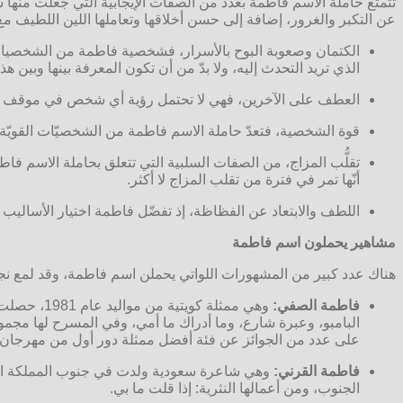
تتمتّع حاملة الاسم فاطمة بعدد من الصفات الإيجابية التي جعلت منه
عن التكبر والغرور، إضافة إلى حسن أخلاقها وتعاملها اللين اللطيف مع
الكتمان وصعوبة البوح بالأسرار، فشخصية فاطمة من الشخصيات 
الذي تريد التحدث إليه، ولا بدّ من أن تكون المعرفة بينها وبين ه
العطف على الآخرين، فهي لا تحتمل رؤية أي شخص في موقف صع
قوة الشخصية، فتعدّ حاملة الاسم فاطمة من الشخصيّات القويّة
تقلُّب المزاج، من الصفات السلبية التي تتعلق بحاملة الاسم ف
أنّها تمر في فترة من تقلب المزاج لا أكثر.
اللطف والابتعاد عن الفظاظة، إذ تفضّل فاطمة اختيار الأساليب ال
مشاهير يحملون اسم فاطمة
هناك عدد كبير من المشهورات اللواتي يحملن اسم فاطمة، وقد لمع نج
فاطمة الصفي:
البامبو، وعبرة شارع، وما أدراك ما أمي، وفي المسرح لها مجم
على عدد من الجوائز عن فئة أفضل ممثلة دور أول من مهرجا
فاطمة القرني:
الجنوب، ومن أعمالها النثرية: إذا قلت ما بي.