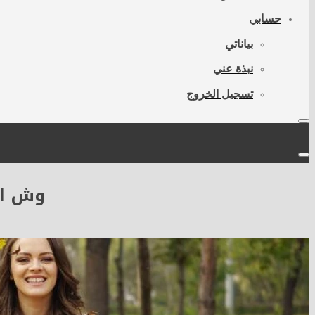
حسابي
بياناتي
نبذة عني
تسجيل الخروج
وش اس