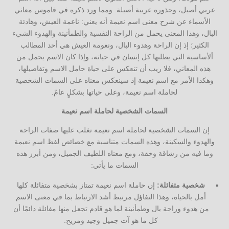
عربي أصيل، وجذوره عربية أصيلة. ومما ورد ذكره في قاموس معاني
الأسماء عن شرح معنى اسم نعيمة أنه يعني: ناعمة العيش، وهادئة
البال، وهذا المعنى يحمل من الراحة النفسية والطمأنينة والهدوء الشيء
الكثير؛ إذ إن الراحة وهدوء البال، ونعومة العيش هي أحد المطالب
ألأساسية التي يطلبها كل إنسان في حياته، وإذا كان الاسم يحمل من
هذه المعاني، فلا ريب أن تنعكس على حياة حامل الاسم وتفاصيلها،
وهكذا الأمر مع اسم نعيمة إذ سينعكس معناه على السمات الشخصية
لحاملة اسم نعيمة، وعلى حياتها بشكلٍ عامّ.
السمات الشخصية لحاملة اسم نعيمة
إن السمات الشخصية لحاملة اسم نعيمة تغلب عليها صفات الراحة
والهدوء والسكينة، وهذه السمات متناسبة مع خصائص لفظ اسم نعيمة
وما فيه من رشاقة وخفة، ومع معناه اللطيف الجميل، ومن أبرز هذه
السمات ما يأتي:
شخصية متفائلة:
إن حاملة اسم نعيمة تمتاز بشخصية متفائلة كلها
أمل بالحياة، وهذا التفاؤل مرتبط أشد الارتباط بما في معنى الاسم
من هدوء وراحة بال وطمأنينة لما هو قادم تجعل منها مفائلة دائمًا أن
كل ما هو آت جميل وجيد ومريح.