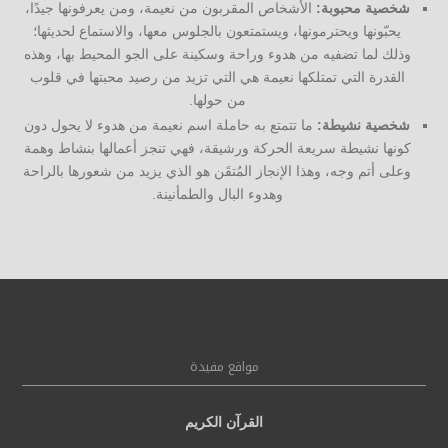
شخصية محبوبة:
الأشخاص المقربون من نعيمة، ومن يعرفونها جيدًا،
يحبّونها ويحترمونها، ويستمتعون بالجلوس معها، والاستماع لحديثها؛
وذلك لما تضفيه من هدوء وراحة وسكينة على الجو المحيط بها، وهذه
القدرة التي تمتلكها نعيمة هي التي تزيد من رصيد محبتها في قلوب
من حولها.
شخصية نشيطة:
ما تتمتع به حاملة اسم نعيمة من هدوء لا يحول دون
كونها نشيطة سريعة الحركة ورشيقة، فهي تنجز أعمالها بنشاط وهمة
وعلى أتم وجه، وهذا الإنجاز المُتقَن هو الذي يزيد من شعورها بالراحة
وهدوء البال والطمأنينة.
مواقع مفيدة
القرآن الكريم