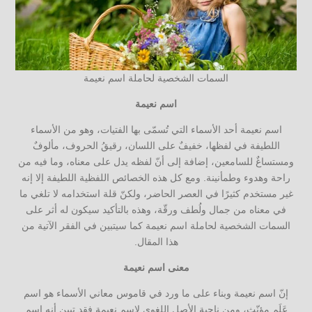
السمات الشخصية لحاملة اسم نعيمة
اسم نعيمة
اسم نعيمة أحد الأسماء التي تُسمّى بها الفتيات، وهو من الأسماء
اللطيفة في لفظها، خفيفٌ على اللسان، رقيقُ الحروف، مألوفٌ
ومستساغٌ للسامعين، إضافة إلى أنّ لفظه يدل على معناه، وما فيه من
راحة وهدوء وطمأنينة. ومع كل هذه الخصائص اللفظية اللطيفة إلا إنه
غير مستخدم كثيرًا في العصر الحاضر، ولكنّ قلة استخدامه لا تلغي ما
في معناه من جمال ولُطف ورقّة، وهذه بالتأكيد سيكون له أثر على
السمات الشخصية لحاملة اسم نعيمة كما سيتبين في الفقر الآتية من
هذا المقال.
معنى اسم نعيمة
إنّ اسم نعيمة وبناء على ما ورد في قاموس معاني الأسماء هو اسم
عَلَم مؤنّث، ومن ناحية الأصل اللغوي لاسم نعيمة فقد تبين أنه اسم