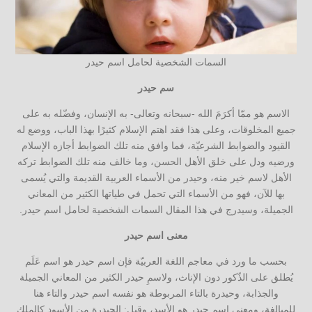
السمات الشخصية لحامل اسم حيدر
سم حيدر
الاسم هو ممّا أكرَمَ الله -سبحانه وتعالى- به الإنسان، وفضّله به على
جميع المخلوقات، وعلى هذا فقد اهتم الإسلام كثيرًا بهذا الباب، ووضع له
القيود والضوابط الشرعيّة، فما وافق منه تلك الضوابط أجازه الإسلام
ورضيه ودل على خلق الأهل الحسن، وما خالف منه تلك الضوابط تركه
الأهل لاسم خير منه، وحيدر من الأسماء العربية القديمة والتي يُسمى
بها للآن، فهو من الأسماء التي تحمل في طياتها الكثير من المعاني
الجميلة، وسيدرج في هذا المقال السمات الشخصية لحامل اسم حيدر.
معنى اسم حيدر
بحسب ما ورد في معاجم اللغة العربيّة فإن اسم حيدر هو اسم عَلَم
يُطلق على الذّكور دون الإناث، ولاسمِ حيدر الكثير من المعاني الجميلة
والجذابة، وحيدرة بالتاء المربوطة هو نفسه اسم حيدر والتاء هنا
للمبالغة، ومعنى اسم حيدر هو الأسد، وقيل: الحيدرة من الأسود كالملك