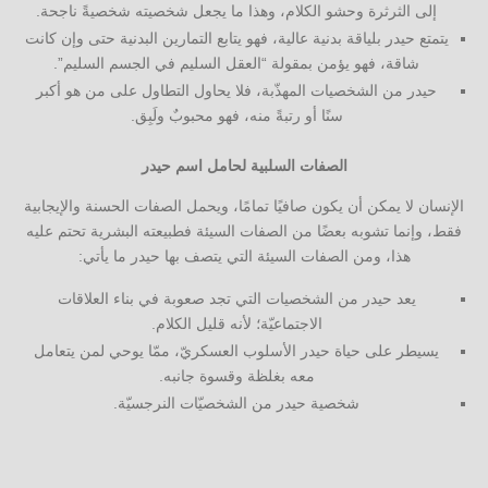
إلى الثرثرة وحشو الكلام، وهذا ما يجعل شخصيته شخصيةً ناجحة.
يتمتع حيدر بلياقة بدنية عالية، فهو يتابع التمارين البدنية حتى وإن كانت
شاقة، فهو يؤمن بمقولة “العقل السليم في الجسم السليم”.
حيدر من الشخصيات المهذّبة، فلا يحاول التطاول على من هو أكبر
سنًا أو رتبةً منه، فهو محبوبٌ ولَبِق.
الصفات السلبية لحامل اسم حيدر
الإنسان لا يمكن أن يكون صافيًا تمامًا، ويحمل الصفات الحسنة والإيجابية
فقط، وإنما تشوبه بعضًا من الصفات السيئة فطبيعته البشرية تحتم عليه
هذا، ومن الصفات السيئة التي يتصف بها حيدر ما يأتي:
يعد حيدر من الشخصيات التي تجد صعوبة في بناء العلاقات
الاجتماعيّة؛ لأنه قليل الكلام.
يسيطر على حياة حيدر الأسلوب العسكريّ، ممّا يوحي لمن يتعامل
معه بغلظة وقسوة جانبه.
شخصية حيدر من الشخصيّات النرجسيّة.