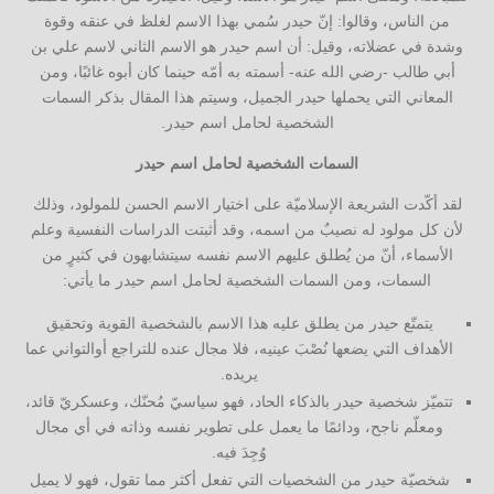
من الناس، وقالوا: إنّ حيدر سُمي بهذا الاسم لغلظ في عنقه وقوة
وشدة في عضلاته، وقيل: أن اسم حيدر هو الاسم الثاني لاسم علي بن
أبي طالب -رضي الله عنه- أسمته به أمّه حينما كان أبوه غائبًا، ومن
المعاني التي يحملها حيدر الجميل، وسيتم هذا المقال بذكر السمات
الشخصية لحامل اسم حيدر.
السمات الشخصية لحامل اسم حيدر
لقد أكّدت الشريعة الإسلاميّة على اختيار الاسم الحسن للمولود، وذلك
لأن كل مولود له نصيبٌ من اسمه، وقد أثبتت الدراسات النفسية وعلم
الأسماء، أنّ من يُطلق عليهم الاسم نفسه سيتشابهون في كثيرٍ من
السمات، ومن السمات الشخصية لحامل اسم حيدر ما يأتي:
يتمتّع حيدر من يطلق عليه هذا الاسم بالشخصية القوية وتحقيق
الأهداف التي يضعها نُصْبَ عينيه، فلا مجال عنده للتراجع أوالتواني عما
يريده.
تتميّز شخصية حيدر بالذكاء الحاد، فهو سياسيّ مُحنّك، وعسكريّ قائد،
ومعلّم ناجح، ودائمًا ما يعمل على تطوير نفسه وذاته في أي مجال
وُجِدَ فيه.
شخصيّة حيدر من الشخصيات التي تفعل أكثر مما تقول، فهو لا يميل